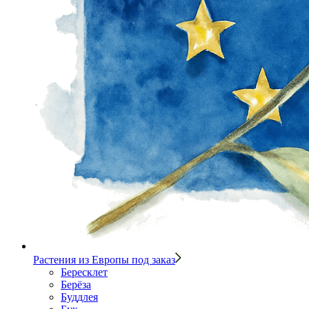
Растения из Европы под заказ
Бересклет
Берёза
Буддлея