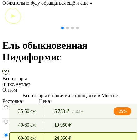
красавицы,
э
которые появились у меня на участке.»
Ель обыкновенная
Нидиформис
Все товары
Фикс.Аутлет
Оптом
Все товары в наличии с площадки в Москве
Ростовка
Цена
35-50 см
5 733 ₽
-25%
7 644 ₽
40-60 см
19 950 ₽
60-80 см
24 360 ₽