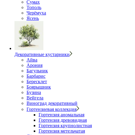
Сумах
Тополь
Черёмуха
Ясень
Декоративные кустарники
Айва
Арония
Багульник
Барбарис
Бересклет
Боярышник
Бузина
Вейгела
Виноград декоративный
Гортензиевая коллекция
Гортензия аномальная
Гортензия древовидная
Гортензия крупнолистная
Гортензия метельчатая