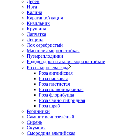
Дёрен
Ирга
Калина
Карагана/Акация
Кизильник
Крушина
Лапчатка
Лещина
Лох серебристый
Магнолия морозостойкая
Пузыреплодники
Рододендрон и азалия морозостойкие
Роза - королева сада
Роза английская
Роза парковая
Роза плетистая
Роза почвопокровная
Роза флорибунда
Роза чайно-гибридная
Роза шраб
Рябинники
Самшит вечнозелёный
Сирень
Скумпия
Смородина альпийская