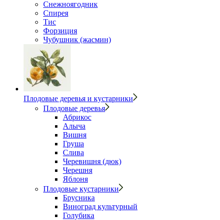
Снежноягодник
Спирея
Тис
Форзиция
Чубушник (жасмин)
Плодовые деревья и кустарники
Плодовые деревья
Абрикос
Алыча
Вишня
Груша
Слива
Черевишня (дюк)
Черешня
Яблоня
Плодовые кустарники
Брусника
Виноград культурный
Голубика