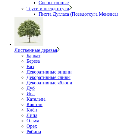
Сосны горные
Тсуги и псевдотсуги
Пихта Дугласа (Псевдотсуга Мензиса)
Лиственные деревья
Бархат
Береза
Вяз
Декоративные вишни
Декоративные сливы
Декоративные яблони
Дуб
Ива
Катальпа
Каштан
Клён
Липа
Ольха
Орех
Рябина