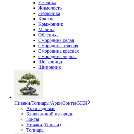
Ежевика
Жимолость
Земляника
Клюква
Крыжовник
Малина
Облепиха
Смородина белая
Смородина зеленая
Смородина красная
Смородина черная
Шелковица
Шиповник
Ниваки/Топиары/Арки/Зонты/БЖИ
Арки садовые
Блоки живой изгороди
Зонты
Ниваки (бонсаи)
Топиары