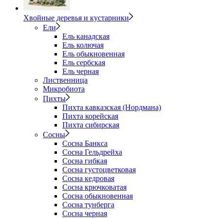
Хвойные деревья и кустарники
Ели
Ель канадская
Ель колючая
Ель обыкновенная
Ель сербская
Ель черная
Лиственница
Микробиота
Пихты
Пихта кавказская (Нордмана)
Пихта корейская
Пихта сибирская
Сосны
Сосна Банкса
Сосна Гельдрейха
Сосна гибкая
Сосна густоцветковая
Сосна кедровая
Сосна крючковатая
Сосна обыкновенная
Сосна тунберга
Сосна черная