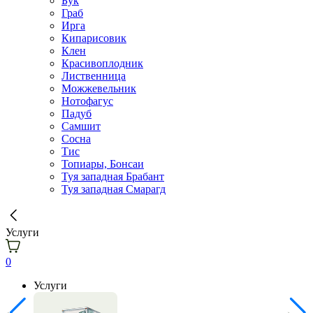
Бук
Граб
Ирга
Кипарисовик
Клен
Красивоплодник
Лиственница
Можжевельник
Нотофагус
Падуб
Самшит
Сосна
Тис
Топиары, Бонсаи
Туя западная Брабант
Туя западная Смарагд
Услуги
0
Услуги