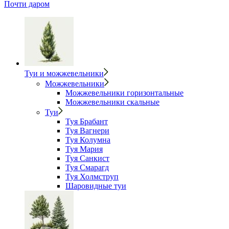
Почти даром
Туи и можжевельники
Можжевельники
Можжевельники горизонтальные
Можжевельники скальные
Туи
Туя Брабант
Туя Вагнери
Туя Колумна
Туя Мария
Туя Санкист
Туя Смарагд
Туя Холмструп
Шаровидные туи