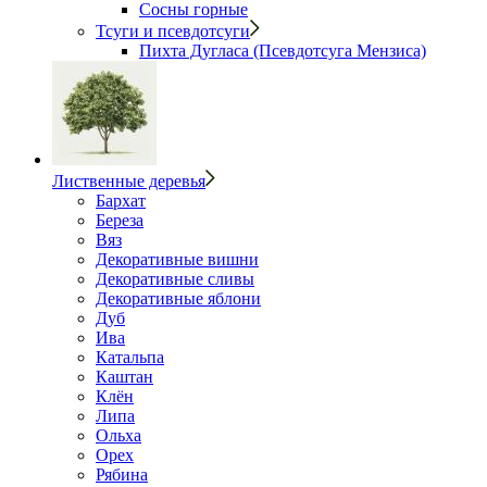
Сосны горные
Тсуги и псевдотсуги
Пихта Дугласа (Псевдотсуга Мензиса)
Лиственные деревья
Бархат
Береза
Вяз
Декоративные вишни
Декоративные сливы
Декоративные яблони
Дуб
Ива
Катальпа
Каштан
Клён
Липа
Ольха
Орех
Рябина