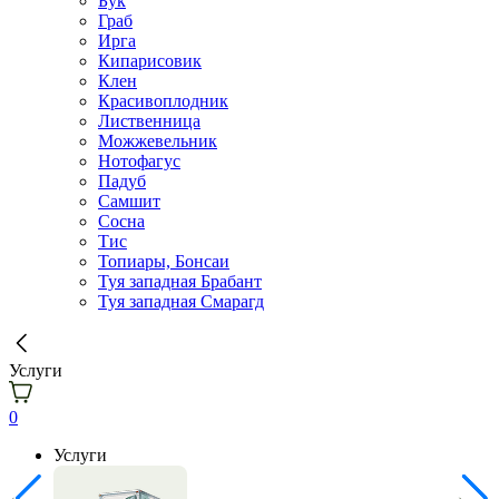
Бук
Граб
Ирга
Кипарисовик
Клен
Красивоплодник
Лиственница
Можжевельник
Нотофагус
Падуб
Самшит
Сосна
Тис
Топиары, Бонсаи
Туя западная Брабант
Туя западная Смарагд
Услуги
0
Услуги