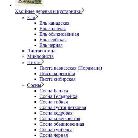
Хвойные деревья и кустарники
Ели
Ель канадская
Ель колючая
Ель обыкновенная
Ель сербская
Ель черная
Лиственница
Микробиота
Пихты
Пихта кавказская (Нордмана)
Пихта корейская
Пихта сибирская
Сосны
Сосна Банкса
Сосна Гельдрейха
Сосна гибкая
Сосна густоцветковая
Сосна кедровая
Сосна крючковатая
Сосна обыкновенная
Сосна тунберга
Сосна черная