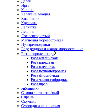
Дёрен
Ирга
Калина
Карагана/Акация
Кизильник
Крушина
Лапчатка
Лещина
Лох серебристый
Магнолия морозостойкая
Пузыреплодники
Рододендрон и азалия морозостойкие
Роза - королева сада
Роза английская
Роза парковая
Роза плетистая
Роза почвопокровная
Роза флорибунда
Роза чайно-гибридная
Роза шраб
Рябинники
Самшит вечнозелёный
Сирень
Скумпия
Смородина альпийская