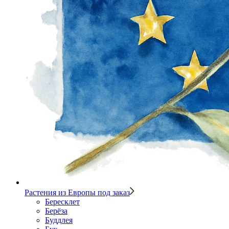
Растения из Европы под заказ
Бересклет
Берёза
Буддлея