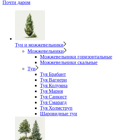
Почти даром
Туи и можжевельники
Можжевельники
Можжевельники горизонтальные
Можжевельники скальные
Туи
Туя Брабант
Туя Вагнери
Туя Колумна
Туя Мария
Туя Санкист
Туя Смарагд
Туя Холмструп
Шаровидные туи