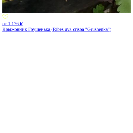
от 1 176 ₽
Крыжовник Грушенька (Ribes uva-crispa "Grushenka")