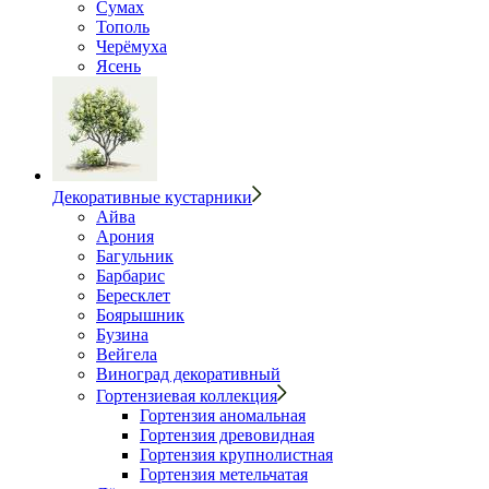
Сумах
Тополь
Черёмуха
Ясень
Декоративные кустарники
Айва
Арония
Багульник
Барбарис
Бересклет
Боярышник
Бузина
Вейгела
Виноград декоративный
Гортензиевая коллекция
Гортензия аномальная
Гортензия древовидная
Гортензия крупнолистная
Гортензия метельчатая