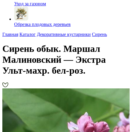
Уход за газоном
Обрезка плодовых деревьев
Главная
Каталог
Декоративные кустарники
Сирень
Сирень обык. Маршал
Малиновский — Экстра
Ульт-махр. бел-роз.