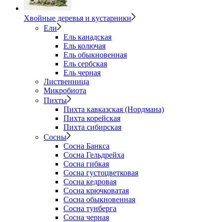
Хвойные деревья и кустарники
Ели
Ель канадская
Ель колючая
Ель обыкновенная
Ель сербская
Ель черная
Лиственница
Микробиота
Пихты
Пихта кавказская (Нордмана)
Пихта корейская
Пихта сибирская
Сосны
Сосна Банкса
Сосна Гельдрейха
Сосна гибкая
Сосна густоцветковая
Сосна кедровая
Сосна крючковатая
Сосна обыкновенная
Сосна тунберга
Сосна черная