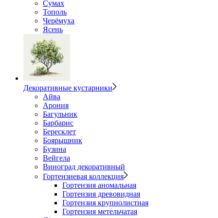
Сумах
Тополь
Черёмуха
Ясень
Декоративные кустарники
Айва
Арония
Багульник
Барбарис
Бересклет
Боярышник
Бузина
Вейгела
Виноград декоративный
Гортензиевая коллекция
Гортензия аномальная
Гортензия древовидная
Гортензия крупнолистная
Гортензия метельчатая