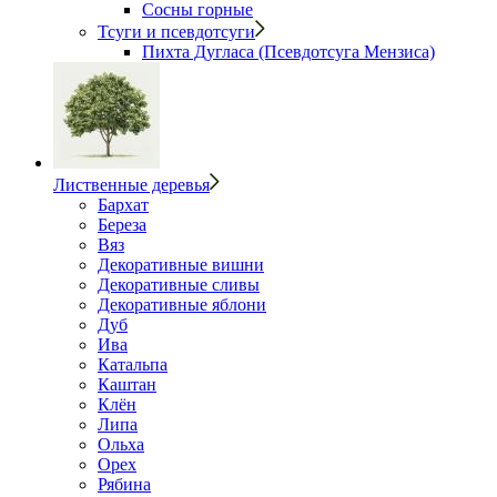
Сосны горные
Тсуги и псевдотсуги
Пихта Дугласа (Псевдотсуга Мензиса)
Лиственные деревья
Бархат
Береза
Вяз
Декоративные вишни
Декоративные сливы
Декоративные яблони
Дуб
Ива
Катальпа
Каштан
Клён
Липа
Ольха
Орех
Рябина