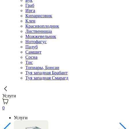
Бук
Граб
Ирга
Кипарисовик
Клен
Красивоплодник
Лиственница
Можжевельник
Нотофагус
Падуб
Самшит
Сосна
Тис
Топиары, Бонсаи
Туя западная Брабант
Туя западная Смарагд
Услуги
0
Услуги