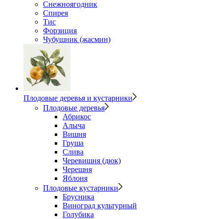
Снежноягодник
Спирея
Тис
Форзиция
Чубушник (жасмин)
Плодовые деревья и кустарники
Плодовые деревья
Абрикос
Алыча
Вишня
Груша
Слива
Черевишня (дюк)
Черешня
Яблоня
Плодовые кустарники
Брусника
Виноград культурный
Голубика