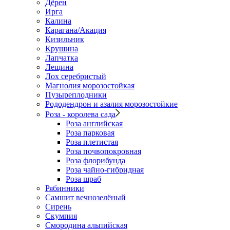
Дёрен
Ирга
Калина
Карагана/Акация
Кизильник
Крушина
Лапчатка
Лещина
Лох серебристый
Магнолия морозостойкая
Пузыреплодники
Рододендрон и азалия морозостойкие
Роза - королева сада
Роза английская
Роза парковая
Роза плетистая
Роза почвопокровная
Роза флорибунда
Роза чайно-гибридная
Роза шраб
Рябинники
Самшит вечнозелёный
Сирень
Скумпия
Смородина альпийская