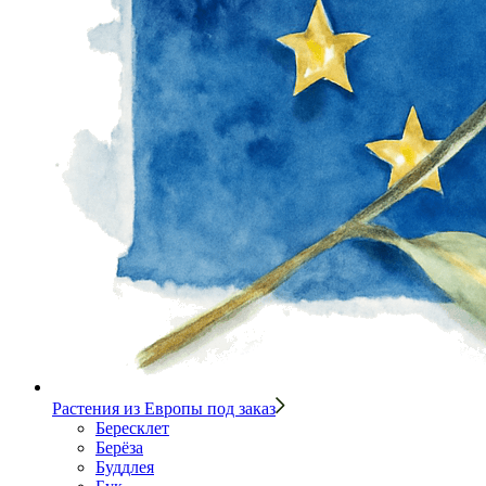
Растения из Европы под заказ
Бересклет
Берёза
Буддлея