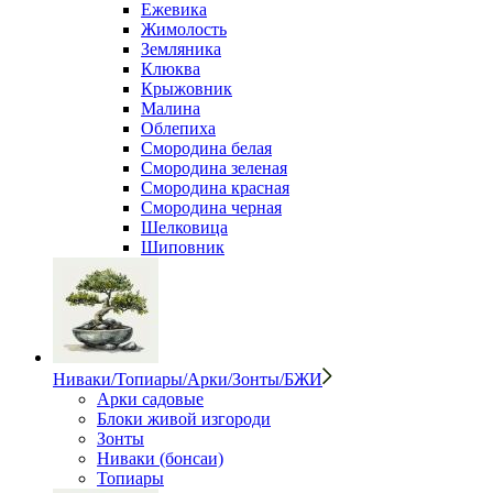
Ежевика
Жимолость
Земляника
Клюква
Крыжовник
Малина
Облепиха
Смородина белая
Смородина зеленая
Смородина красная
Смородина черная
Шелковица
Шиповник
Ниваки/Топиары/Арки/Зонты/БЖИ
Арки садовые
Блоки живой изгороди
Зонты
Ниваки (бонсаи)
Топиары