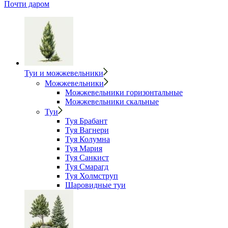
Почти даром
Туи и можжевельники
Можжевельники
Можжевельники горизонтальные
Можжевельники скальные
Туи
Туя Брабант
Туя Вагнери
Туя Колумна
Туя Мария
Туя Санкист
Туя Смарагд
Туя Холмструп
Шаровидные туи