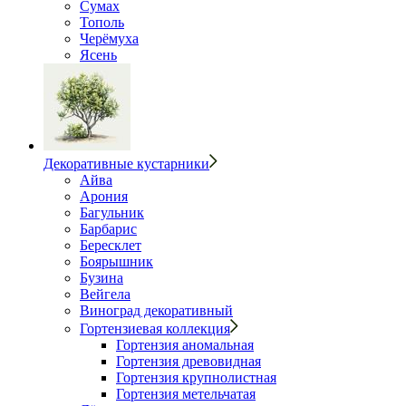
Сумах
Тополь
Черёмуха
Ясень
Декоративные кустарники
Айва
Арония
Багульник
Барбарис
Бересклет
Боярышник
Бузина
Вейгела
Виноград декоративный
Гортензиевая коллекция
Гортензия аномальная
Гортензия древовидная
Гортензия крупнолистная
Гортензия метельчатая