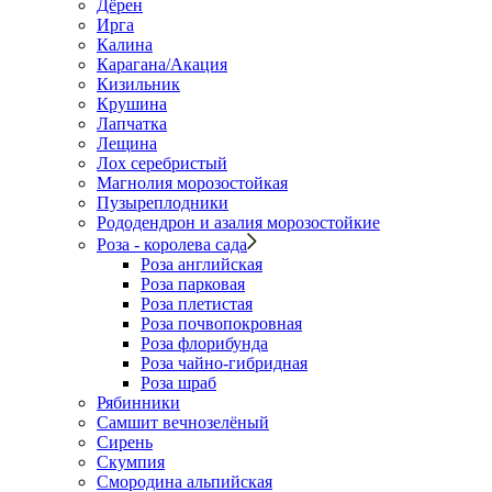
Дёрен
Ирга
Калина
Карагана/Акация
Кизильник
Крушина
Лапчатка
Лещина
Лох серебристый
Магнолия морозостойкая
Пузыреплодники
Рододендрон и азалия морозостойкие
Роза - королева сада
Роза английская
Роза парковая
Роза плетистая
Роза почвопокровная
Роза флорибунда
Роза чайно-гибридная
Роза шраб
Рябинники
Самшит вечнозелёный
Сирень
Скумпия
Смородина альпийская