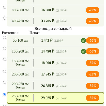
экстра
400-500 см
16 800 ₽
-25%
22 400 ₽
400-450 см
33 705 ₽
-25%
44 940 ₽
Все товары со скидкой
Ростовка
Цена
50-100 см
1 443 ₽
-50%
2 886 ₽
150-200 см
14 490 ₽
-50%
28 980 ₽
150-200 см
18 900 ₽
-50%
37 800 ₽
экстра
200-300 см
17 745 ₽
-25%
23 660 ₽
200-250 см
24 885 ₽
-50%
49 770 ₽
экстра
250-300 см
29 925 ₽
-50%
59 850 ₽
экстра