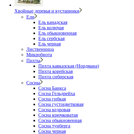
Хвойные деревья и кустарники
Ели
Ель канадская
Ель колючая
Ель обыкновенная
Ель сербская
Ель черная
Лиственница
Микробиота
Пихты
Пихта кавказская (Нордмана)
Пихта корейская
Пихта сибирская
Сосны
Сосна Банкса
Сосна Гельдрейха
Сосна гибкая
Сосна густоцветковая
Сосна кедровая
Сосна крючковатая
Сосна обыкновенная
Сосна тунберга
Сосна черная