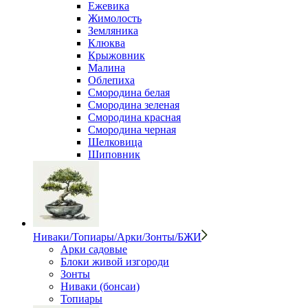
Ежевика
Жимолость
Земляника
Клюква
Крыжовник
Малина
Облепиха
Смородина белая
Смородина зеленая
Смородина красная
Смородина черная
Шелковица
Шиповник
Ниваки/Топиары/Арки/Зонты/БЖИ
Арки садовые
Блоки живой изгороди
Зонты
Ниваки (бонсаи)
Топиары