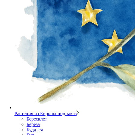
Растения из Европы под заказ
Бересклет
Берёза
Буддлея