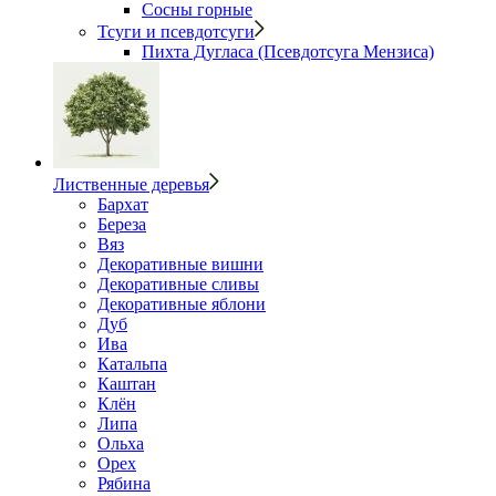
Сосны горные
Тсуги и псевдотсуги
Пихта Дугласа (Псевдотсуга Мензиса)
Лиственные деревья
Бархат
Береза
Вяз
Декоративные вишни
Декоративные сливы
Декоративные яблони
Дуб
Ива
Катальпа
Каштан
Клён
Липа
Ольха
Орех
Рябина