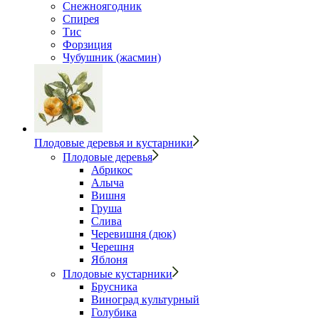
Снежноягодник
Спирея
Тис
Форзиция
Чубушник (жасмин)
Плодовые деревья и кустарники
Плодовые деревья
Абрикос
Алыча
Вишня
Груша
Слива
Черевишня (дюк)
Черешня
Яблоня
Плодовые кустарники
Брусника
Виноград культурный
Голубика