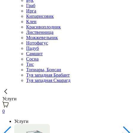
Бук
Граб
Ирга
Кипарисовик
Клен
Красивоплодник
Лиственница
Можжевельник
Нотофагус
Падуб
Самшит
Сосна
Тис
Топиары, Бонсаи
Туя западная Брабант
Туя западная Смарагд
Услуги
0
Услуги