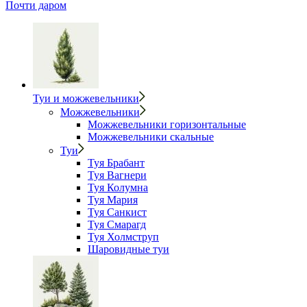
Почти даром
Туи и можжевельники
Можжевельники
Можжевельники горизонтальные
Можжевельники скальные
Туи
Туя Брабант
Туя Вагнери
Туя Колумна
Туя Мария
Туя Санкист
Туя Смарагд
Туя Холмструп
Шаровидные туи