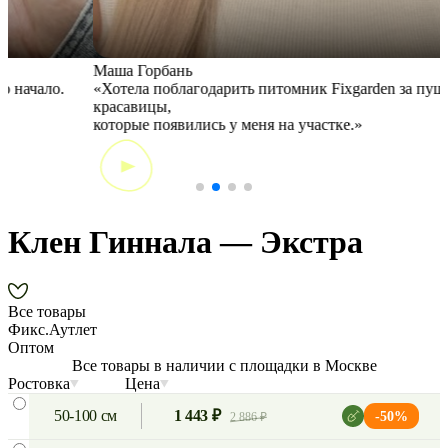
Маша Горбань
А
«Хотела поблагодарить питомник Fixgarden за пушистые
«
красавицы,
э
которые появились у меня на участке.»
Клен Гиннала — Экстра
Все товары
Фикс.Аутлет
Оптом
Все товары в наличии с площадки в Москве
Ростовка
Цена
50-100 см
1 443 ₽
-50%
2 886 ₽