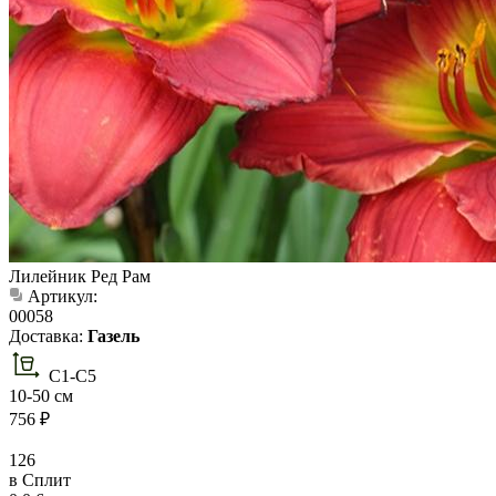
Лилейник Ред Рам
Артикул:
00058
Доставка:
Газель
С1-С5
10-50 см
756 ₽
126
в Сплит