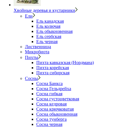
Хвойные деревья и кустарники
Ели
Ель канадская
Ель колючая
Ель обыкновенная
Ель сербская
Ель черная
Лиственница
Микробиота
Пихты
Пихта кавказская (Нордмана)
Пихта корейская
Пихта сибирская
Сосны
Сосна Банкса
Сосна Гельдрейха
Сосна гибкая
Сосна густоцветковая
Сосна кедровая
Сосна крючковатая
Сосна обыкновенная
Сосна тунберга
Сосна черная