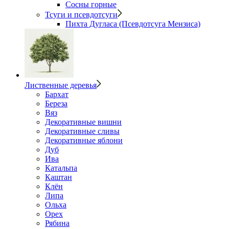
Сосны горные
Тсуги и псевдотсуги
Пихта Дугласа (Псевдотсуга Мензиса)
Лиственные деревья
Бархат
Береза
Вяз
Декоративные вишни
Декоративные сливы
Декоративные яблони
Дуб
Ива
Катальпа
Каштан
Клён
Липа
Ольха
Орех
Рябина