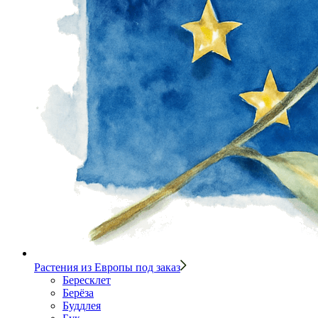
Растения из Европы под заказ
Бересклет
Берёза
Буддлея