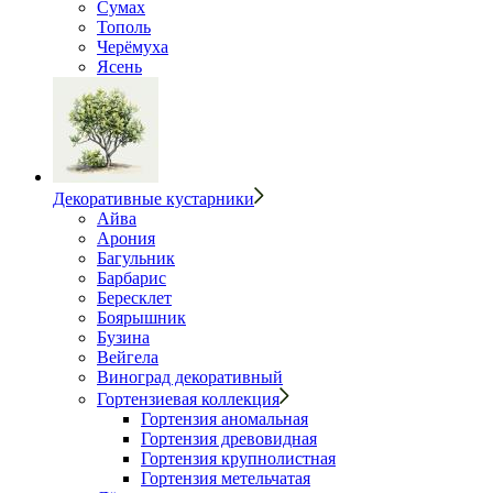
Сумах
Тополь
Черёмуха
Ясень
Декоративные кустарники
Айва
Арония
Багульник
Барбарис
Бересклет
Боярышник
Бузина
Вейгела
Виноград декоративный
Гортензиевая коллекция
Гортензия аномальная
Гортензия древовидная
Гортензия крупнолистная
Гортензия метельчатая