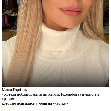
Маша Горбань
А
«Хотела поблагодарить питомник Fixgarden за пушистые
«
красавицы,
э
которые появились у меня на участке.»