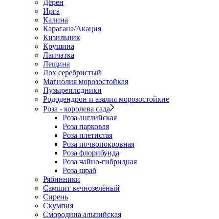
Дёрен
Ирга
Калина
Карагана/Акация
Кизильник
Крушина
Лапчатка
Лещина
Лох серебристый
Магнолия морозостойкая
Пузыреплодники
Рододендрон и азалия морозостойкие
Роза - королева сада
Роза английская
Роза парковая
Роза плетистая
Роза почвопокровная
Роза флорибунда
Роза чайно-гибридная
Роза шраб
Рябинники
Самшит вечнозелёный
Сирень
Скумпия
Смородина альпийская