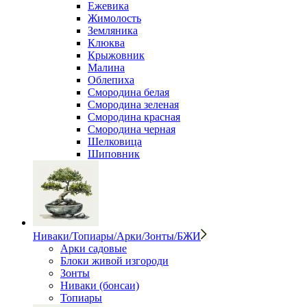
Ежевика
Жимолость
Земляника
Клюква
Крыжовник
Малина
Облепиха
Смородина белая
Смородина зеленая
Смородина красная
Смородина черная
Шелковица
Шиповник
Ниваки/Топиары/Арки/Зонты/БЖИ
Арки садовые
Блоки живой изгороди
Зонты
Ниваки (бонсаи)
Топиары