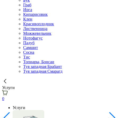
Бук
Граб
Ирга
Кипарисовик
Клен
Красивоплодник
Лиственница
Можжевельник
Нотофагус
Падуб
Самшит
Сосна
Тис
Топиары, Бонсаи
Туя западная Брабант
Туя западная Смарагд
Услуги
0
Услуги