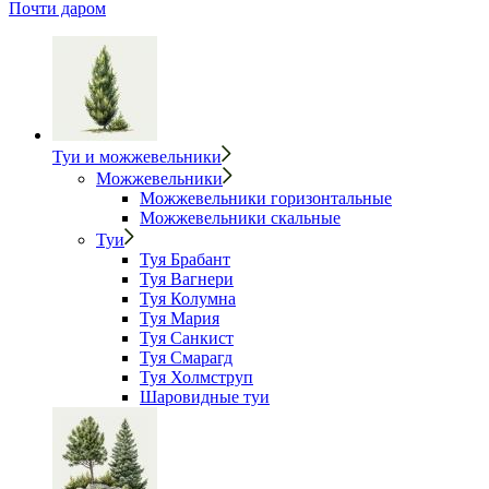
Почти даром
Туи и можжевельники
Можжевельники
Можжевельники горизонтальные
Можжевельники скальные
Туи
Туя Брабант
Туя Вагнери
Туя Колумна
Туя Мария
Туя Санкист
Туя Смарагд
Туя Холмструп
Шаровидные туи