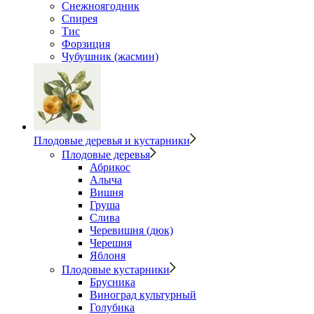
Снежноягодник
Спирея
Тис
Форзиция
Чубушник (жасмин)
Плодовые деревья и кустарники
Плодовые деревья
Абрикос
Алыча
Вишня
Груша
Слива
Черевишня (дюк)
Черешня
Яблоня
Плодовые кустарники
Брусника
Виноград культурный
Голубика