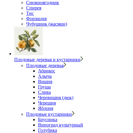
Снежноягодник
Спирея
Тис
Форзиция
Чубушник (жасмин)
Плодовые деревья и кустарники
Плодовые деревья
Абрикос
Алыча
Вишня
Груша
Слива
Черевишня (дюк)
Черешня
Яблоня
Плодовые кустарники
Брусника
Виноград культурный
Голубика