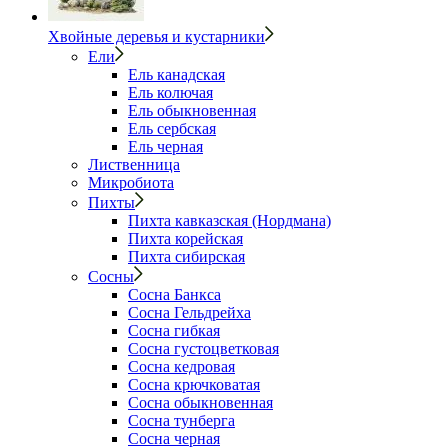
Хвойные деревья и кустарники
Ели
Ель канадская
Ель колючая
Ель обыкновенная
Ель сербская
Ель черная
Лиственница
Микробиота
Пихты
Пихта кавказская (Нордмана)
Пихта корейская
Пихта сибирская
Сосны
Сосна Банкса
Сосна Гельдрейха
Сосна гибкая
Сосна густоцветковая
Сосна кедровая
Сосна крючковатая
Сосна обыкновенная
Сосна тунберга
Сосна черная