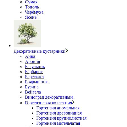
Сумах
Тополь
Черёмуха
Ясень
Декоративные кустарники
Айва
Арония
Багульник
Барбарис
Бересклет
Боярышник
Бузина
Вейгела
Виноград декоративный
Гортензиевая коллекция
Гортензия аномальная
Гортензия древовидная
Гортензия крупнолистная
Гортензия метельчатая