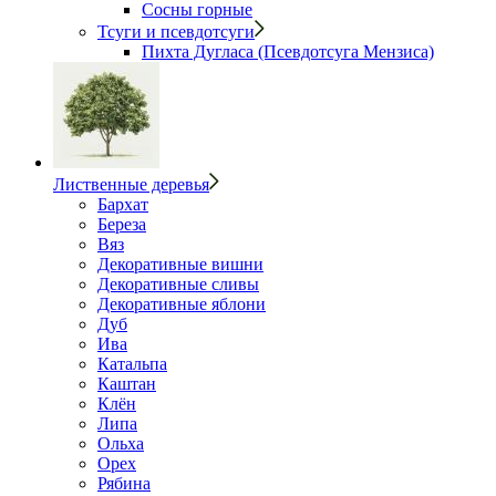
Сосны горные
Тсуги и псевдотсуги
Пихта Дугласа (Псевдотсуга Мензиса)
Лиственные деревья
Бархат
Береза
Вяз
Декоративные вишни
Декоративные сливы
Декоративные яблони
Дуб
Ива
Катальпа
Каштан
Клён
Липа
Ольха
Орех
Рябина