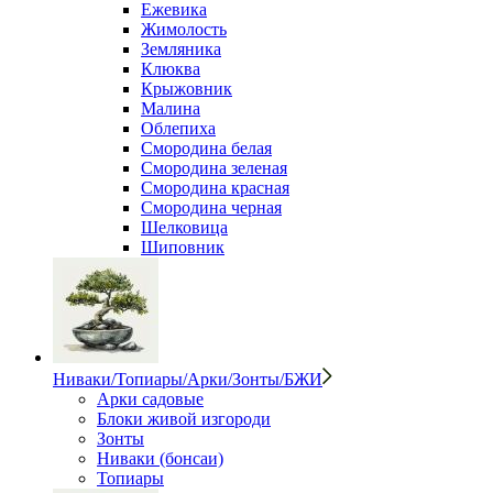
Ежевика
Жимолость
Земляника
Клюква
Крыжовник
Малина
Облепиха
Смородина белая
Смородина зеленая
Смородина красная
Смородина черная
Шелковица
Шиповник
Ниваки/Топиары/Арки/Зонты/БЖИ
Арки садовые
Блоки живой изгороди
Зонты
Ниваки (бонсаи)
Топиары