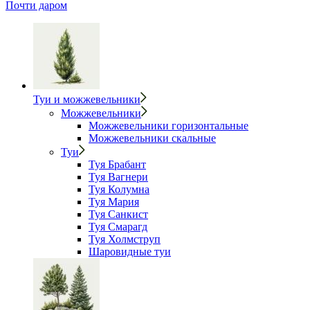
Почти даром
Туи и можжевельники
Можжевельники
Можжевельники горизонтальные
Можжевельники скальные
Туи
Туя Брабант
Туя Вагнери
Туя Колумна
Туя Мария
Туя Санкист
Туя Смарагд
Туя Холмструп
Шаровидные туи