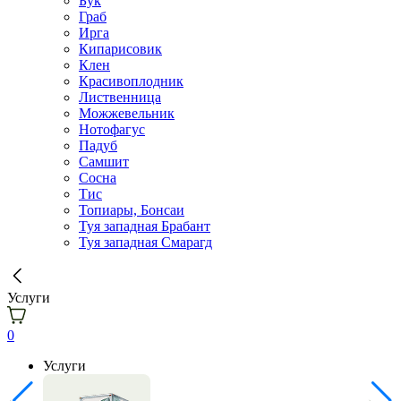
Бук
Граб
Ирга
Кипарисовик
Клен
Красивоплодник
Лиственница
Можжевельник
Нотофагус
Падуб
Самшит
Сосна
Тис
Топиары, Бонсаи
Туя западная Брабант
Туя западная Смарагд
Услуги
0
Услуги