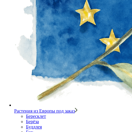
Растения из Европы под заказ
Бересклет
Берёза
Буддлея