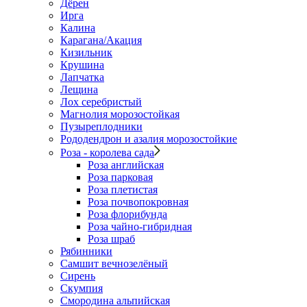
Дёрен
Ирга
Калина
Карагана/Акация
Кизильник
Крушина
Лапчатка
Лещина
Лох серебристый
Магнолия морозостойкая
Пузыреплодники
Рододендрон и азалия морозостойкие
Роза - королева сада
Роза английская
Роза парковая
Роза плетистая
Роза почвопокровная
Роза флорибунда
Роза чайно-гибридная
Роза шраб
Рябинники
Самшит вечнозелёный
Сирень
Скумпия
Смородина альпийская