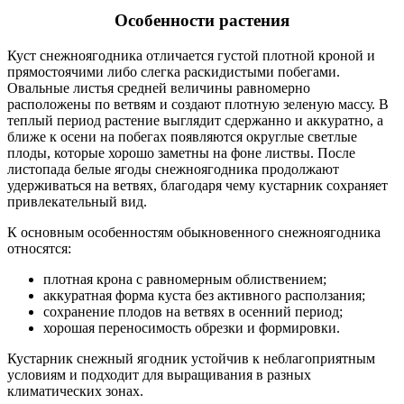
Особенности растения
Куст снежноягодника отличается густой плотной кроной и
прямостоячими либо слегка раскидистыми побегами.
Овальные листья средней величины равномерно
расположены по ветвям и создают плотную зеленую массу. В
теплый период растение выглядит сдержанно и аккуратно, а
ближе к осени на побегах появляются округлые светлые
плоды, которые хорошо заметны на фоне листвы. После
листопада белые ягоды снежноягодника продолжают
удерживаться на ветвях, благодаря чему кустарник сохраняет
привлекательный вид.
К основным особенностям обыкновенного снежноягодника
относятся:
плотная крона с равномерным облиствением;
аккуратная форма куста без активного расползания;
сохранение плодов на ветвях в осенний период;
хорошая переносимость обрезки и формировки.
Кустарник снежный ягодник устойчив к неблагоприятным
условиям и подходит для выращивания в разных
климатических зонах.