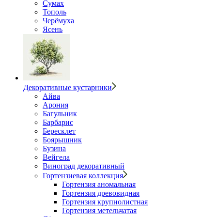
Сумах
Тополь
Черёмуха
Ясень
Декоративные кустарники
Айва
Арония
Багульник
Барбарис
Бересклет
Боярышник
Бузина
Вейгела
Виноград декоративный
Гортензиевая коллекция
Гортензия аномальная
Гортензия древовидная
Гортензия крупнолистная
Гортензия метельчатая