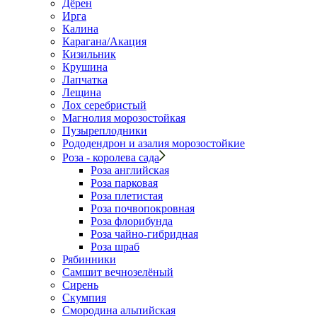
Дёрен
Ирга
Калина
Карагана/Акация
Кизильник
Крушина
Лапчатка
Лещина
Лох серебристый
Магнолия морозостойкая
Пузыреплодники
Рододендрон и азалия морозостойкие
Роза - королева сада
Роза английская
Роза парковая
Роза плетистая
Роза почвопокровная
Роза флорибунда
Роза чайно-гибридная
Роза шраб
Рябинники
Самшит вечнозелёный
Сирень
Скумпия
Смородина альпийская