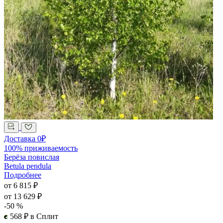
Д
U
о
о
-
Доставка 0₽
100% приживаемость
Берёза повислая
Betula pendula
Подробнее
от 6 815 ₽
от 13 629 ₽
-50 %
568 ₽ в Сплит