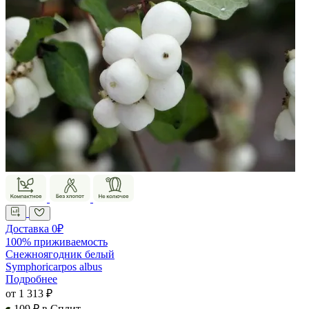
Доставка 0₽
100% приживаемость
Снежноягодник белый
Symphoricarpos albus
Подробнее
от 1 313 ₽
109 ₽ в Сплит