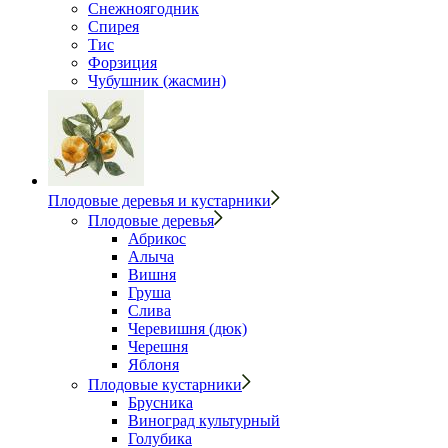
Снежноягодник
Спирея
Тис
Форзиция
Чубушник (жасмин)
Плодовые деревья и кустарники
Плодовые деревья
Абрикос
Алыча
Вишня
Груша
Слива
Черевишня (дюк)
Черешня
Яблоня
Плодовые кустарники
Брусника
Виноград культурный
Голубика