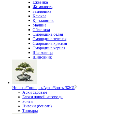
Ежевика
Жимолость
Земляника
Клюква
Крыжовник
Малина
Облепиха
Смородина белая
Смородина зеленая
Смородина красная
Смородина черная
Шелковица
Шиповник
Ниваки/Топиары/Арки/Зонты/БЖИ
Арки садовые
Блоки живой изгороди
Зонты
Ниваки (бонсаи)
Топиары