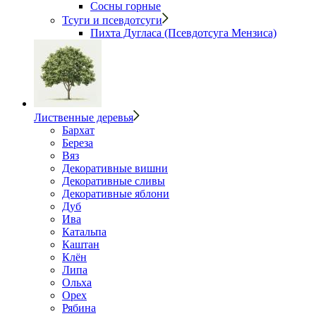
Сосны горные
Тсуги и псевдотсуги
Пихта Дугласа (Псевдотсуга Мензиса)
Лиственные деревья
Бархат
Береза
Вяз
Декоративные вишни
Декоративные сливы
Декоративные яблони
Дуб
Ива
Катальпа
Каштан
Клён
Липа
Ольха
Орех
Рябина