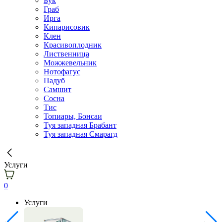
Бук
Граб
Ирга
Кипарисовик
Клен
Красивоплодник
Лиственница
Можжевельник
Нотофагус
Падуб
Самшит
Сосна
Тис
Топиары, Бонсаи
Туя западная Брабант
Туя западная Смарагд
Услуги
0
Услуги