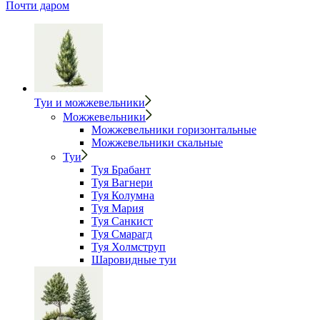
Почти даром
Туи и можжевельники
Можжевельники
Можжевельники горизонтальные
Можжевельники скальные
Туи
Туя Брабант
Туя Вагнери
Туя Колумна
Туя Мария
Туя Санкист
Туя Смарагд
Туя Холмструп
Шаровидные туи