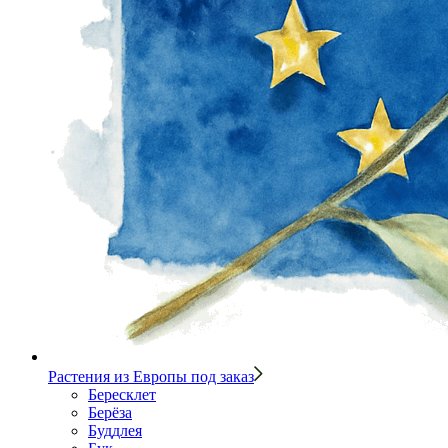
Растения из Европы под заказ
Бересклет
Берёза
Буддлея