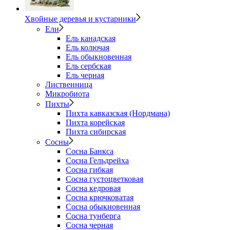
Хвойные деревья и кустарники
Ели
Ель канадская
Ель колючая
Ель обыкновенная
Ель сербская
Ель черная
Лиственница
Микробиота
Пихты
Пихта кавказская (Нордмана)
Пихта корейская
Пихта сибирская
Сосны
Сосна Банкса
Сосна Гельдрейха
Сосна гибкая
Сосна густоцветковая
Сосна кедровая
Сосна крючковатая
Сосна обыкновенная
Сосна тунберга
Сосна черная