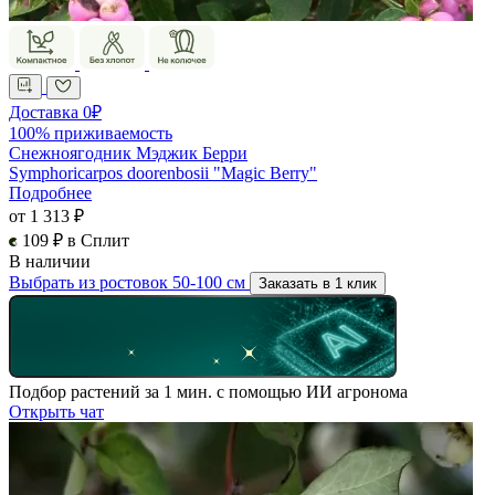
Доставка 0₽
100% приживаемость
Снежноягодник Мэджик Берри
Symphoricarpos doorenbosii "Magic Berry"
Подробнее
от 1 313 ₽
109 ₽ в Сплит
В наличии
Выбрать из ростовок 50-100 см
Заказать в 1 клик
Подбор растений за 1 мин. с помощью ИИ агронома
Открыть чат