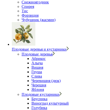
Снежноягодник
Спирея
Тис
Форзиция
Чубушник (жасмин)
Плодовые деревья и кустарники
Плодовые деревья
Абрикос
Алыча
Вишня
Груша
Слива
Черевишня (дюк)
Черешня
Яблоня
Плодовые кустарники
Брусника
Виноград культурный
Голубика