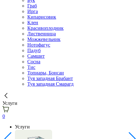
Бук
Граб
Ирга
Кипарисовик
Клен
Красивоплодник
Лиственница
Можжевельник
Нотофагус
Падуб
Самшит
Сосна
Тис
Топиары, Бонсаи
Туя западная Брабант
Туя западная Смарагд
Услуги
0
Услуги