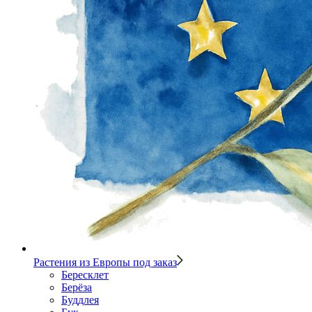
Растения из Европы под заказ
Бересклет
Берёза
Буддлея