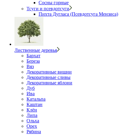
Сосны горные
Тсуги и псевдотсуги
Пихта Дугласа (Псевдотсуга Мензиса)
Лиственные деревья
Бархат
Береза
Вяз
Декоративные вишни
Декоративные сливы
Декоративные яблони
Дуб
Ива
Катальпа
Каштан
Клён
Липа
Ольха
Орех
Рябина