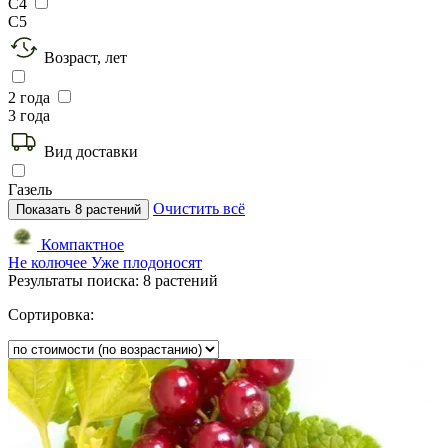
C4
C5
Возраст, лет
2 года
3 года
Вид доставки
Газель
Очистить всё
Показать
8
растений
Компактное
Не колючее
Уже плодоносят
Результаты поиска:
8 растений
Сортировка: