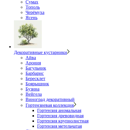
Сумах
Тополь
Черёмуха
Ясень
Декоративные кустарники
Айва
Арония
Багульник
Барбарис
Бересклет
Боярышник
Бузина
Вейгела
Виноград декоративный
Гортензиевая коллекция
Гортензия аномальная
Гортензия древовидная
Гортензия крупнолистная
Гортензия метельчатая