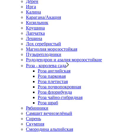
Дёрен
Ирга
Калина
Карагана/Акация
Кизильник
Крушина
Лапчатка
Лещина
Лох серебристый
Магнолия морозостойкая
Пузыреплодники
Рододендрон и азалия морозостойкие
Роза - королева сада
Роза английская
Роза парковая
Роза плетистая
Роза почвопокровная
Роза флорибунда
Роза чайно-гибридная
Роза шраб
Рябинники
Самшит вечнозелёный
Сирень
Скумпия
Смородина альпийская