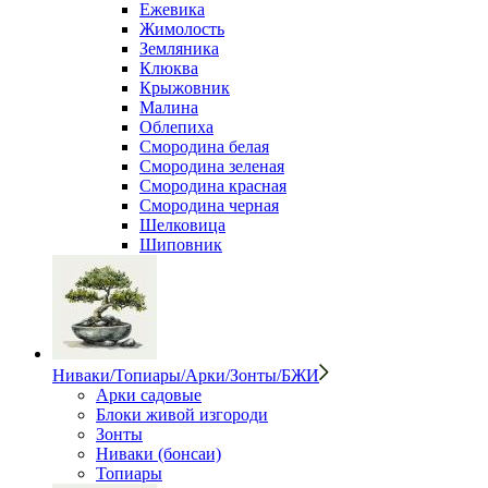
Ежевика
Жимолость
Земляника
Клюква
Крыжовник
Малина
Облепиха
Смородина белая
Смородина зеленая
Смородина красная
Смородина черная
Шелковица
Шиповник
Ниваки/Топиары/Арки/Зонты/БЖИ
Арки садовые
Блоки живой изгороди
Зонты
Ниваки (бонсаи)
Топиары