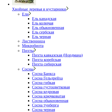
Хвойные деревья и кустарники
Ели
Ель канадская
Ель колючая
Ель обыкновенная
Ель сербская
Ель черная
Лиственница
Микробиота
Пихты
Пихта кавказская (Нордмана)
Пихта корейская
Пихта сибирская
Сосны
Сосна Банкса
Сосна Гельдрейха
Сосна гибкая
Сосна густоцветковая
Сосна кедровая
Сосна крючковатая
Сосна обыкновенная
Сосна тунберга
Сосна черная