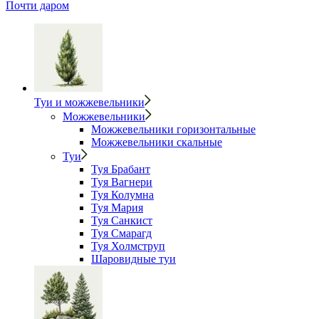
Почти даром
Туи и можжевельники
Можжевельники
Можжевельники горизонтальные
Можжевельники скальные
Туи
Туя Брабант
Туя Вагнери
Туя Колумна
Туя Мария
Туя Санкист
Туя Смарагд
Туя Холмструп
Шаровидные туи