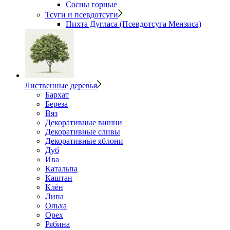
Сосны горные
Тсуги и псевдотсуги
Пихта Дугласа (Псевдотсуга Мензиса)
Лиственные деревья
Бархат
Береза
Вяз
Декоративные вишни
Декоративные сливы
Декоративные яблони
Дуб
Ива
Катальпа
Каштан
Клён
Липа
Ольха
Орех
Рябина