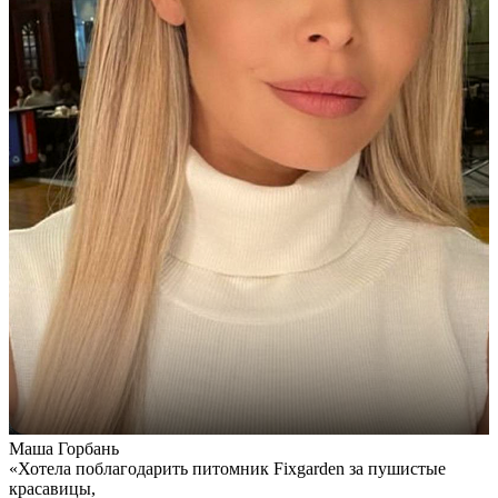
Маша Горбань
А
«Хотела поблагодарить питомник Fixgarden за пушистые
«
красавицы,
э