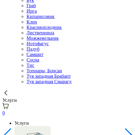
Бук
Граб
Ирга
Кипарисовик
Клен
Красивоплодник
Лиственница
Можжевельник
Нотофагус
Падуб
Самшит
Сосна
Тис
Топиары, Бонсаи
Туя западная Брабант
Туя западная Смарагд
Услуги
0
Услуги