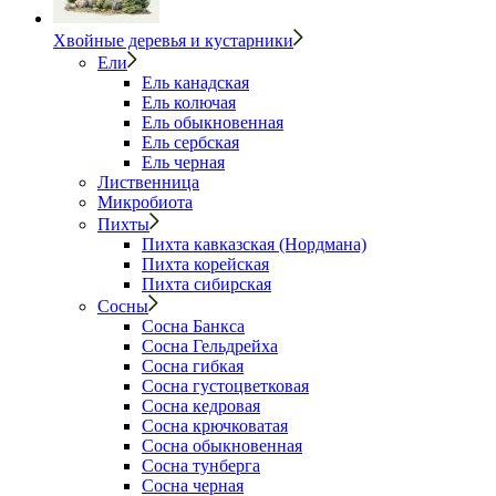
Хвойные деревья и кустарники
Ели
Ель канадская
Ель колючая
Ель обыкновенная
Ель сербская
Ель черная
Лиственница
Микробиота
Пихты
Пихта кавказская (Нордмана)
Пихта корейская
Пихта сибирская
Сосны
Сосна Банкса
Сосна Гельдрейха
Сосна гибкая
Сосна густоцветковая
Сосна кедровая
Сосна крючковатая
Сосна обыкновенная
Сосна тунберга
Сосна черная