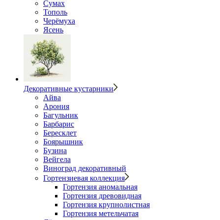
Сумах
Тополь
Черёмуха
Ясень
Декоративные кустарники
Айва
Арония
Багульник
Барбарис
Бересклет
Боярышник
Бузина
Вейгела
Виноград декоративный
Гортензиевая коллекция
Гортензия аномальная
Гортензия древовидная
Гортензия крупнолистная
Гортензия метельчатая