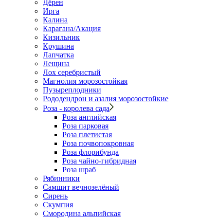
Дёрен
Ирга
Калина
Карагана/Акация
Кизильник
Крушина
Лапчатка
Лещина
Лох серебристый
Магнолия морозостойкая
Пузыреплодники
Рододендрон и азалия морозостойкие
Роза - королева сада
Роза английская
Роза парковая
Роза плетистая
Роза почвопокровная
Роза флорибунда
Роза чайно-гибридная
Роза шраб
Рябинники
Самшит вечнозелёный
Сирень
Скумпия
Смородина альпийская