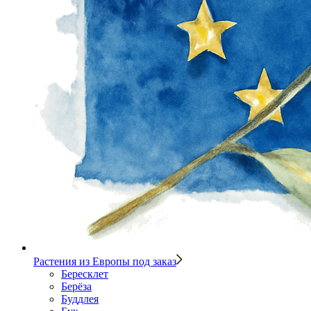
Растения из Европы под заказ
Бересклет
Берёза
Буддлея