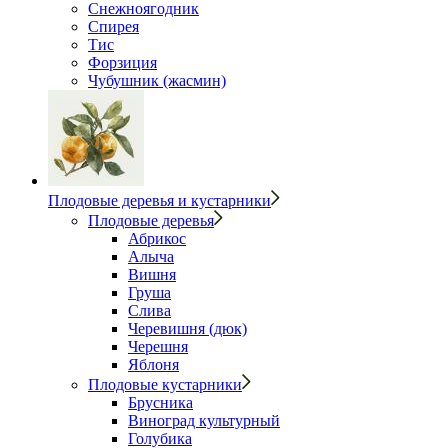
Снежноягодник
Спирея
Тис
Форзиция
Чубушник (жасмин)
Плодовые деревья и кустарники
Плодовые деревья
Абрикос
Алыча
Вишня
Груша
Слива
Черевишня (дюк)
Черешня
Яблоня
Плодовые кустарники
Брусника
Виноград культурный
Голубика