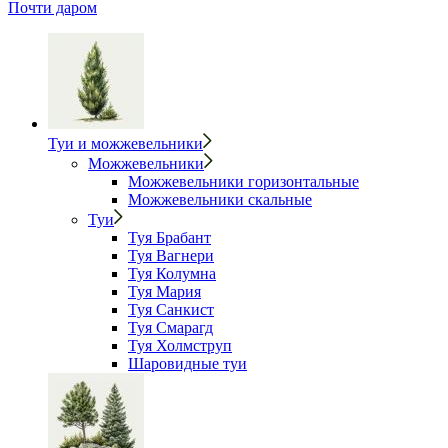
Почти даром
Туи и можжевельники
Можжевельники
Можжевельники горизонтальные
Можжевельники скальные
Туи
Туя Брабант
Туя Вагнери
Туя Колумна
Туя Мария
Туя Санкист
Туя Смарагд
Туя Холмструп
Шаровидные туи