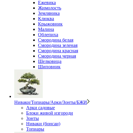
Ежевика
Жимолость
Земляника
Клюква
Крыжовник
Малина
Облепиха
Смородина белая
Смородина зеленая
Смородина красная
Смородина черная
Шелковица
Шиповник
Ниваки/Топиары/Арки/Зонты/БЖИ
Арки садовые
Блоки живой изгороди
Зонты
Ниваки (бонсаи)
Топиары