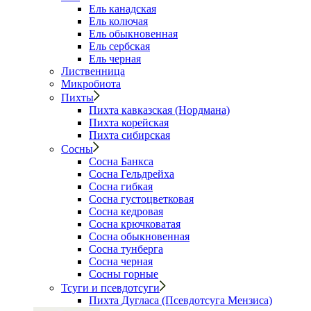
Ель канадская
Ель колючая
Ель обыкновенная
Ель сербская
Ель черная
Лиственница
Микробиота
Пихты
Пихта кавказская (Нордмана)
Пихта корейская
Пихта сибирская
Сосны
Сосна Банкса
Сосна Гельдрейха
Сосна гибкая
Сосна густоцветковая
Сосна кедровая
Сосна крючковатая
Сосна обыкновенная
Сосна тунберга
Сосна черная
Сосны горные
Тсуги и псевдотсуги
Пихта Дугласа (Псевдотсуга Мензиса)