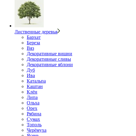
Лиственные деревья
Бархат
Береза
Вяз
Декоративные вишни
Декоративные сливы
Декоративные яблони
Дуб
Ива
Катальпа
Каштан
Клён
Липа
Ольха
Орех
Рябина
Сумах
Тополь
Черёмуха
Ясень