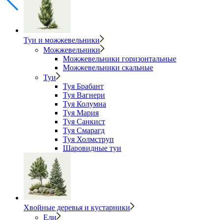
Туи и можжевельники
Можжевельники
Можжевельники горизонтальные
Можжевельники скальные
Туи
Туя Брабант
Туя Вагнери
Туя Колумна
Туя Мария
Туя Санкист
Туя Смарагд
Туя Холмструп
Шаровидные туи
Хвойные деревья и кустарники
Ели