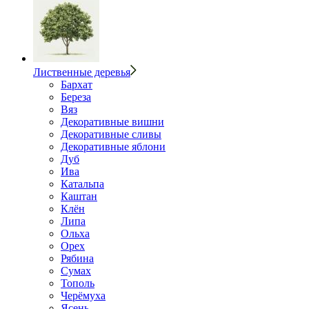
Лиственные деревья
Бархат
Береза
Вяз
Декоративные вишни
Декоративные сливы
Декоративные яблони
Дуб
Ива
Катальпа
Каштан
Клён
Липа
Ольха
Орех
Рябина
Сумах
Тополь
Черёмуха
Ясень