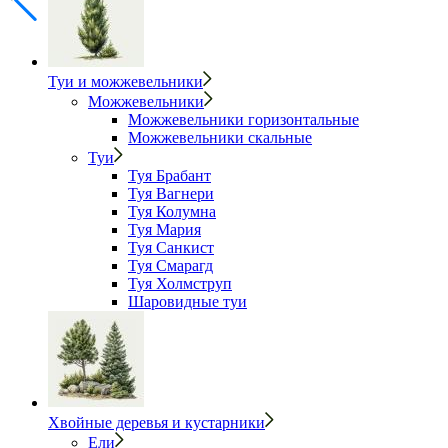
Туи и можжевельники
Можжевельники
Можжевельники горизонтальные
Можжевельники скальные
Туи
Туя Брабант
Туя Вагнери
Туя Колумна
Туя Мария
Туя Санкист
Туя Смарагд
Туя Холмструп
Шаровидные туи
Хвойные деревья и кустарники
Ели