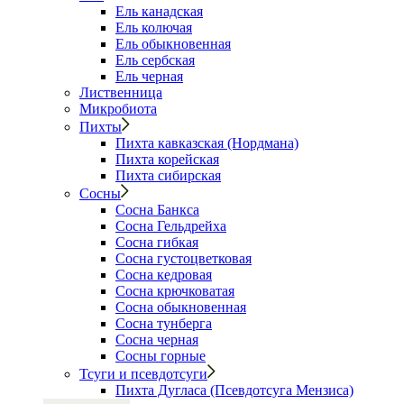
Ель канадская
Ель колючая
Ель обыкновенная
Ель сербская
Ель черная
Лиственница
Микробиота
Пихты
Пихта кавказская (Нордмана)
Пихта корейская
Пихта сибирская
Сосны
Сосна Банкса
Сосна Гельдрейха
Сосна гибкая
Сосна густоцветковая
Сосна кедровая
Сосна крючковатая
Сосна обыкновенная
Сосна тунберга
Сосна черная
Сосны горные
Тсуги и псевдотсуги
Пихта Дугласа (Псевдотсуга Мензиса)