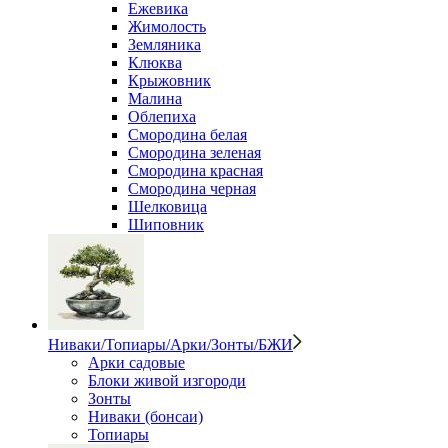
Ежевика
Жимолость
Земляника
Клюква
Крыжовник
Малина
Облепиха
Смородина белая
Смородина зеленая
Смородина красная
Смородина черная
Шелковица
Шиповник
Ниваки/Топиары/Арки/Зонты/БЖИ
Арки садовые
Блоки живой изгороди
Зонты
Ниваки (бонсаи)
Топиары