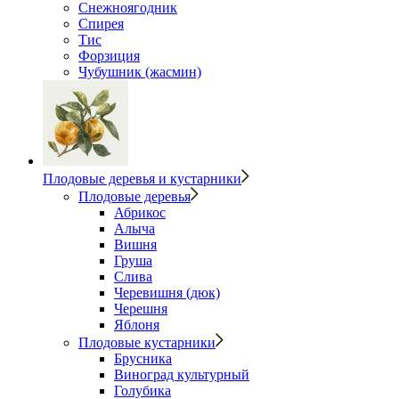
Снежноягодник
Спирея
Тис
Форзиция
Чубушник (жасмин)
Плодовые деревья и кустарники
Плодовые деревья
Абрикос
Алыча
Вишня
Груша
Слива
Черевишня (дюк)
Черешня
Яблоня
Плодовые кустарники
Брусника
Виноград культурный
Голубика