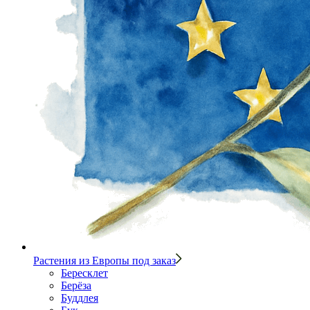
Растения из Европы под заказ
Бересклет
Берёза
Буддлея