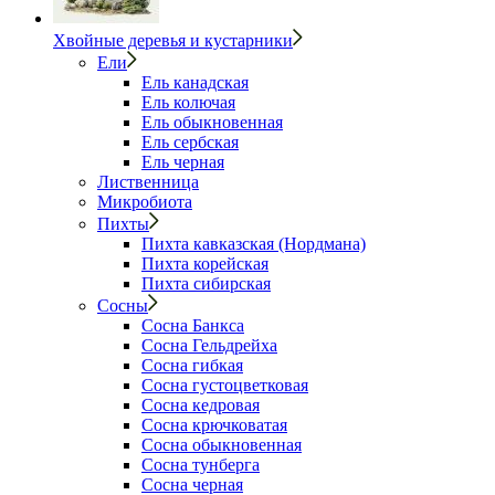
Хвойные деревья и кустарники
Ели
Ель канадская
Ель колючая
Ель обыкновенная
Ель сербская
Ель черная
Лиственница
Микробиота
Пихты
Пихта кавказская (Нордмана)
Пихта корейская
Пихта сибирская
Сосны
Сосна Банкса
Сосна Гельдрейха
Сосна гибкая
Сосна густоцветковая
Сосна кедровая
Сосна крючковатая
Сосна обыкновенная
Сосна тунберга
Сосна черная