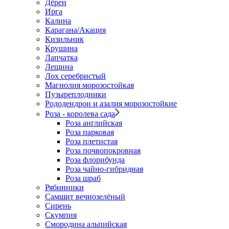
Дёрен
Ирга
Калина
Карагана/Акация
Кизильник
Крушина
Лапчатка
Лещина
Лох серебристый
Магнолия морозостойкая
Пузыреплодники
Рододендрон и азалия морозостойкие
Роза - королева сада
Роза английская
Роза парковая
Роза плетистая
Роза почвопокровная
Роза флорибунда
Роза чайно-гибридная
Роза шраб
Рябинники
Самшит вечнозелёный
Сирень
Скумпия
Смородина альпийская