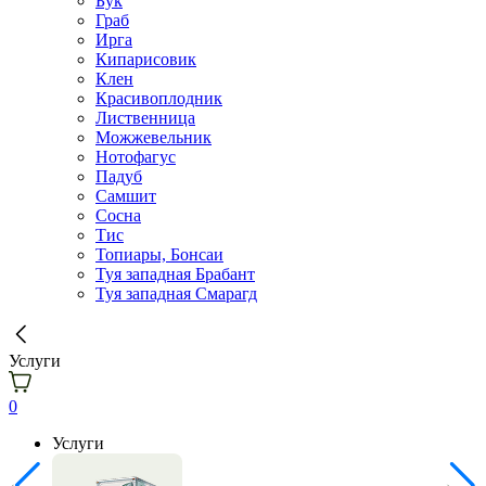
Бук
Граб
Ирга
Кипарисовик
Клен
Красивоплодник
Лиственница
Можжевельник
Нотофагус
Падуб
Самшит
Сосна
Тис
Топиары, Бонсаи
Туя западная Брабант
Туя западная Смарагд
Услуги
0
Услуги