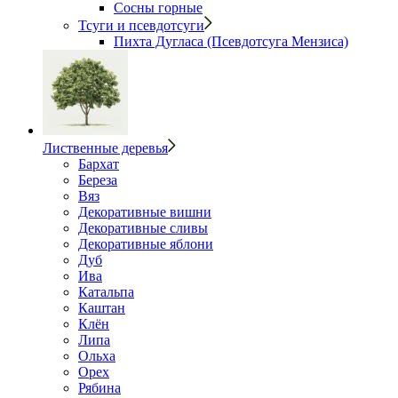
Сосны горные
Тсуги и псевдотсуги
Пихта Дугласа (Псевдотсуга Мензиса)
Лиственные деревья
Бархат
Береза
Вяз
Декоративные вишни
Декоративные сливы
Декоративные яблони
Дуб
Ива
Катальпа
Каштан
Клён
Липа
Ольха
Орех
Рябина