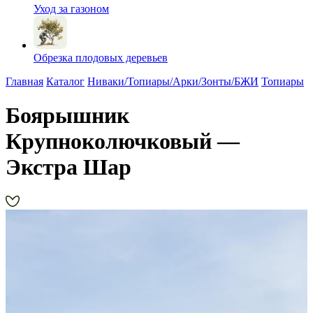
Уход за газоном
Обрезка плодовых деревьев
Главная
Каталог
Ниваки/Топиары/Арки/Зонты/БЖИ
Топиары
Боярышник
Крупноколючковый —
Экстра Шар