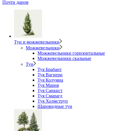
Почти даром
Туи и можжевельники
Можжевельники
Можжевельники горизонтальные
Можжевельники скальные
Туи
Туя Брабант
Туя Вагнери
Туя Колумна
Туя Мария
Туя Санкист
Туя Смарагд
Туя Холмструп
Шаровидные туи