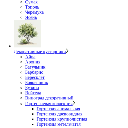
Сумах
Тополь
Черёмуха
Ясень
Декоративные кустарники
Айва
Арония
Багульник
Барбарис
Бересклет
Боярышник
Бузина
Вейгела
Виноград декоративный
Гортензиевая коллекция
Гортензия аномальная
Гортензия древовидная
Гортензия крупнолистная
Гортензия метельчатая