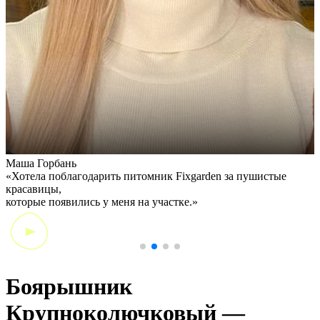
Маша Горбань
А
«Хотела поблагодарить питомник Fixgarden за пушистые
«
красавицы,
э
которые появились у меня на участке.»
Боярышник
Крупноколючковый —