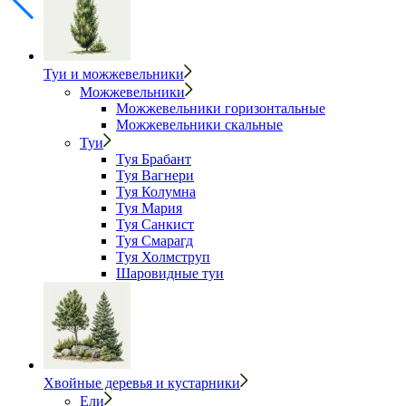
Туи и можжевельники
Можжевельники
Можжевельники горизонтальные
Можжевельники скальные
Туи
Туя Брабант
Туя Вагнери
Туя Колумна
Туя Мария
Туя Санкист
Туя Смарагд
Туя Холмструп
Шаровидные туи
Хвойные деревья и кустарники
Ели