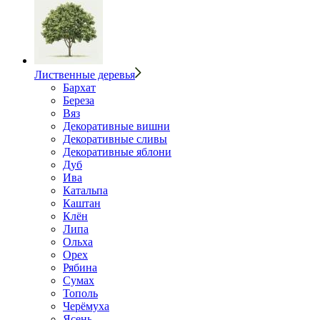
Лиственные деревья
Бархат
Береза
Вяз
Декоративные вишни
Декоративные сливы
Декоративные яблони
Дуб
Ива
Катальпа
Каштан
Клён
Липа
Ольха
Орех
Рябина
Сумах
Тополь
Черёмуха
Ясень