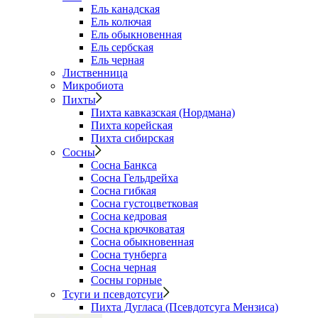
Ель канадская
Ель колючая
Ель обыкновенная
Ель сербская
Ель черная
Лиственница
Микробиота
Пихты
Пихта кавказская (Нордмана)
Пихта корейская
Пихта сибирская
Сосны
Сосна Банкса
Сосна Гельдрейха
Сосна гибкая
Сосна густоцветковая
Сосна кедровая
Сосна крючковатая
Сосна обыкновенная
Сосна тунберга
Сосна черная
Сосны горные
Тсуги и псевдотсуги
Пихта Дугласа (Псевдотсуга Мензиса)