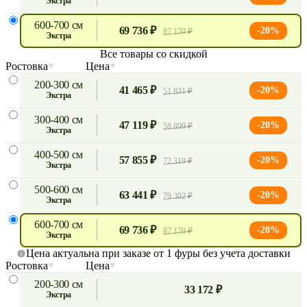
экстра
600-700 см
69 736 ₽
-20%
87 170 ₽
экстра
Все товары со скидкой
Ростовка
Цена
200-300 см
41 465 ₽
-20%
51 831 ₽
экстра
300-400 см
47 119 ₽
-20%
58 899 ₽
экстра
400-500 см
57 855 ₽
-20%
72 319 ₽
экстра
500-600 см
63 441 ₽
-20%
79 302 ₽
экстра
600-700 см
69 736 ₽
-20%
87 170 ₽
экстра
Цена актуальна при заказе от 1 фуры без учета доставки
Ростовка
Цена
200-300 см
33 172 ₽
экстра