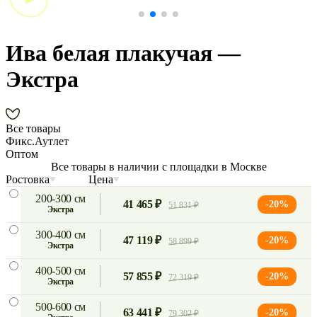
Ива белая плакучая —
Экстра
Все товары
Фикс.Аутлет
Оптом
Все товары в наличии с площадки в Москве
Ростовка
Цена
200-300 см
41 465 ₽
-20%
51 831 ₽
экстра
300-400 см
47 119 ₽
-20%
58 899 ₽
экстра
400-500 см
57 855 ₽
-20%
72 319 ₽
экстра
500-600 см
63 441 ₽
-20%
79 302 ₽