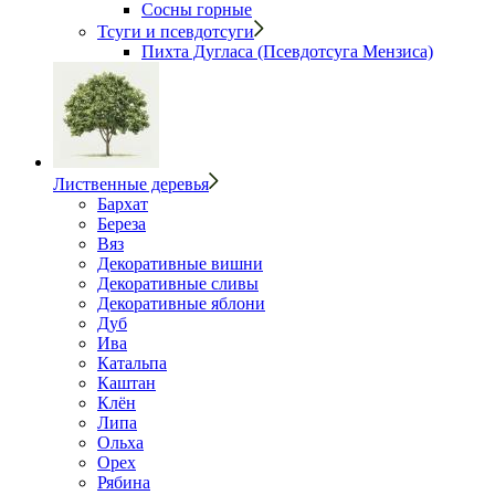
Сосны горные
Тсуги и псевдотсуги
Пихта Дугласа (Псевдотсуга Мензиса)
Лиственные деревья
Бархат
Береза
Вяз
Декоративные вишни
Декоративные сливы
Декоративные яблони
Дуб
Ива
Катальпа
Каштан
Клён
Липа
Ольха
Орех
Рябина