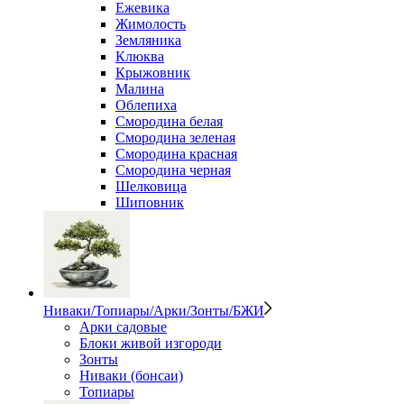
Ежевика
Жимолость
Земляника
Клюква
Крыжовник
Малина
Облепиха
Смородина белая
Смородина зеленая
Смородина красная
Смородина черная
Шелковица
Шиповник
Ниваки/Топиары/Арки/Зонты/БЖИ
Арки садовые
Блоки живой изгороди
Зонты
Ниваки (бонсаи)
Топиары