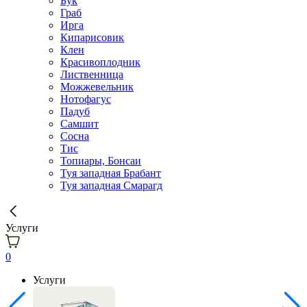
Бук
Граб
Ирга
Кипарисовик
Клен
Красивоплодник
Лиственница
Можжевельник
Нотофагус
Падуб
Самшит
Сосна
Тис
Топиары, Бонсаи
Туя западная Брабант
Туя западная Смарагд
Услуги
0
Услуги