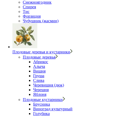
Снежноягодник
Спирея
Тис
Форзиция
Чубушник (жасмин)
Плодовые деревья и кустарники
Плодовые деревья
Абрикос
Алыча
Вишня
Груша
Слива
Черевишня (дюк)
Черешня
Яблоня
Плодовые кустарники
Брусника
Виноград культурный
Голубика