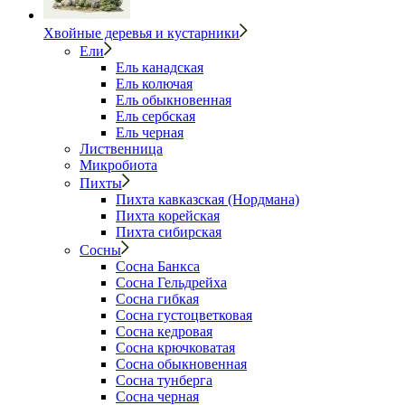
Хвойные деревья и кустарники
Ели
Ель канадская
Ель колючая
Ель обыкновенная
Ель сербская
Ель черная
Лиственница
Микробиота
Пихты
Пихта кавказская (Нордмана)
Пихта корейская
Пихта сибирская
Сосны
Сосна Банкса
Сосна Гельдрейха
Сосна гибкая
Сосна густоцветковая
Сосна кедровая
Сосна крючковатая
Сосна обыкновенная
Сосна тунберга
Сосна черная