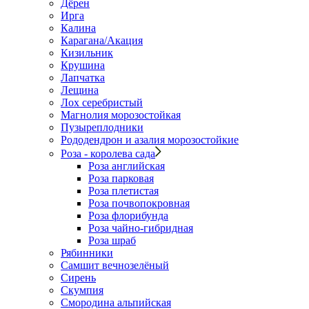
Дёрен
Ирга
Калина
Карагана/Акация
Кизильник
Крушина
Лапчатка
Лещина
Лох серебристый
Магнолия морозостойкая
Пузыреплодники
Рододендрон и азалия морозостойкие
Роза - королева сада
Роза английская
Роза парковая
Роза плетистая
Роза почвопокровная
Роза флорибунда
Роза чайно-гибридная
Роза шраб
Рябинники
Самшит вечнозелёный
Сирень
Скумпия
Смородина альпийская