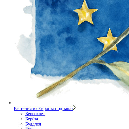
Растения из Европы под заказ
Бересклет
Берёза
Буддлея