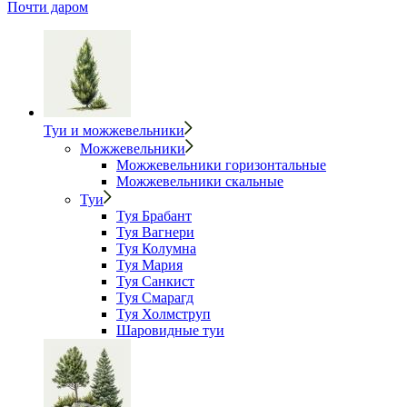
Почти даром
Туи и можжевельники
Можжевельники
Можжевельники горизонтальные
Можжевельники скальные
Туи
Туя Брабант
Туя Вагнери
Туя Колумна
Туя Мария
Туя Санкист
Туя Смарагд
Туя Холмструп
Шаровидные туи