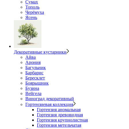
Сумах
Тополь
Черёмуха
Ясень
Декоративные кустарники
Айва
Арония
Багульник
Барбарис
Бересклет
Боярышник
Бузина
Вейгела
Виноград декоративный
Гортензиевая коллекция
Гортензия аномальная
Гортензия древовидная
Гортензия крупнолистная
Гортензия метельчатая