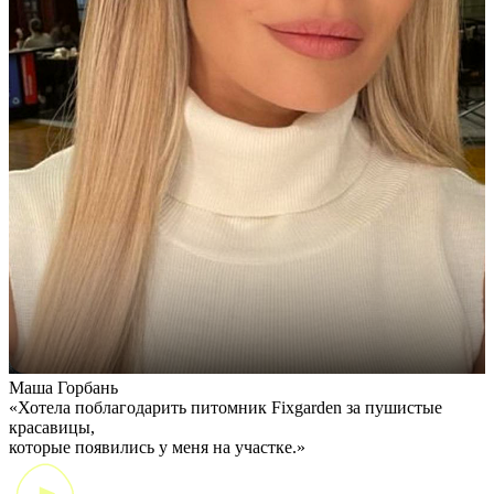
Маша Горбань
А
«Хотела поблагодарить питомник Fixgarden за пушистые
«
красавицы,
э
которые появились у меня на участке.»