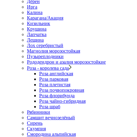
Дёрен
Ирга
Калина
Карагана/Акация
Кизильник
Крушина
Лапчатка
Лещина
Лох серебристый
Магнолия морозостойкая
Пузыреплодники
Рододендрон и азалия морозостойкие
Роза - королева сада
Роза английская
Роза парковая
Роза плетистая
Роза почвопокровная
Роза флорибунда
Роза чайно-гибридная
Роза шраб
Рябинники
Самшит вечнозелёный
Сирень
Скумпия
Смородина альпийская