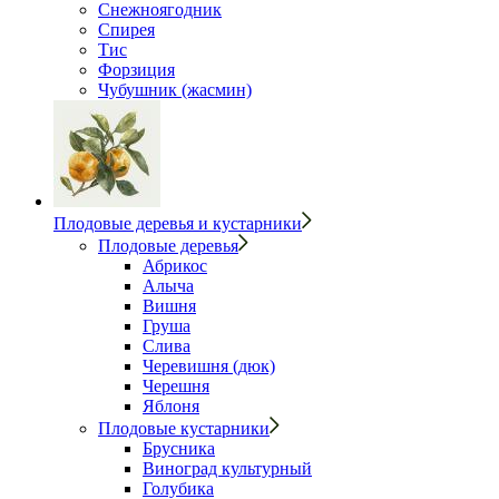
Снежноягодник
Спирея
Тис
Форзиция
Чубушник (жасмин)
Плодовые деревья и кустарники
Плодовые деревья
Абрикос
Алыча
Вишня
Груша
Слива
Черевишня (дюк)
Черешня
Яблоня
Плодовые кустарники
Брусника
Виноград культурный
Голубика