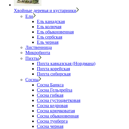
Хвойные деревья и кустарники
Ели
Ель канадская
Ель колючая
Ель обыкновенная
Ель сербская
Ель черная
Лиственница
Микробиота
Пихты
Пихта кавказская (Нордмана)
Пихта корейская
Пихта сибирская
Сосны
Сосна Банкса
Сосна Гельдрейха
Сосна гибкая
Сосна густоцветковая
Сосна кедровая
Сосна крючковатая
Сосна обыкновенная
Сосна тунберга
Сосна черная