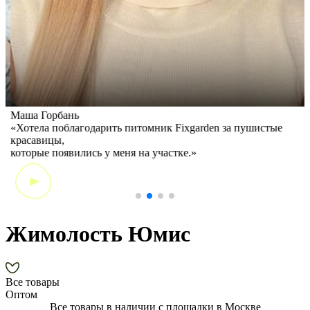
Маша Горбань
А
«Хотела поблагодарить питомник Fixgarden за пушистые
«
красавицы,
э
которые появились у меня на участке.»
Жимолость Юмис
Все товары
Оптом
Все товары в наличии с площадки в Москве