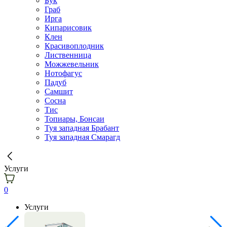
Бук
Граб
Ирга
Кипарисовик
Клен
Красивоплодник
Лиственница
Можжевельник
Нотофагус
Падуб
Самшит
Сосна
Тис
Топиары, Бонсаи
Туя западная Брабант
Туя западная Смарагд
Услуги
0
Услуги