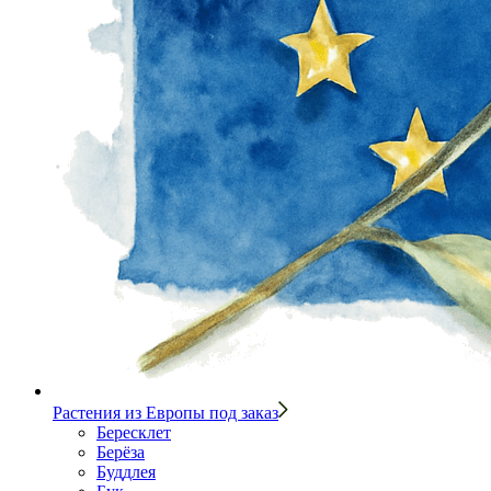
Растения из Европы под заказ
Бересклет
Берёза
Буддлея