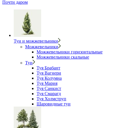
Почти даром
Туи и можжевельники
Можжевельники
Можжевельники горизонтальные
Можжевельники скальные
Туи
Туя Брабант
Туя Вагнери
Туя Колумна
Туя Мария
Туя Санкист
Туя Смарагд
Туя Холмструп
Шаровидные туи