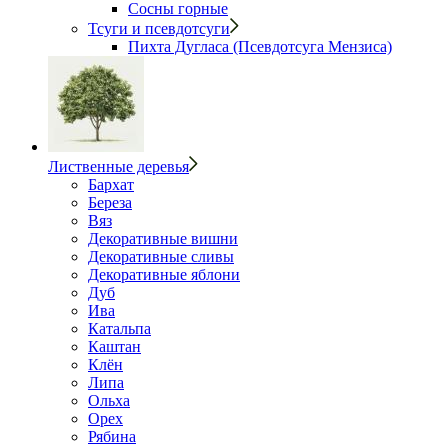
Сосны горные
Тсуги и псевдотсуги
Пихта Дугласа (Псевдотсуга Мензиса)
Лиственные деревья
Бархат
Береза
Вяз
Декоративные вишни
Декоративные сливы
Декоративные яблони
Дуб
Ива
Катальпа
Каштан
Клён
Липа
Ольха
Орех
Рябина