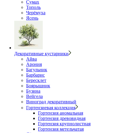
Сумах
Тополь
Черёмуха
Ясень
Декоративные кустарники
Айва
Арония
Багульник
Барбарис
Бересклет
Боярышник
Бузина
Вейгела
Виноград декоративный
Гортензиевая коллекция
Гортензия аномальная
Гортензия древовидная
Гортензия крупнолистная
Гортензия метельчатая