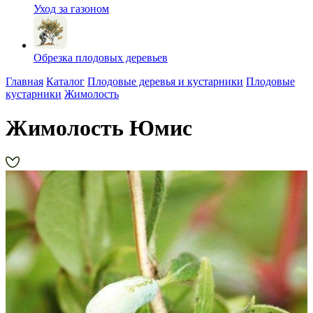
Уход за газоном
Обрезка плодовых деревьев
Главная
Каталог
Плодовые деревья и кустарники
Плодовые
кустарники
Жимолость
Жимолость Юмис