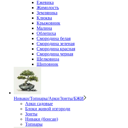
Ежевика
Жимолость
Земляника
Клюква
Крыжовник
Малина
Облепиха
Смородина белая
Смородина зеленая
Смородина красная
Смородина черная
Шелковица
Шиповник
Ниваки/Топиары/Арки/Зонты/БЖИ
Арки садовые
Блоки живой изгороди
Зонты
Ниваки (бонсаи)
Топиары