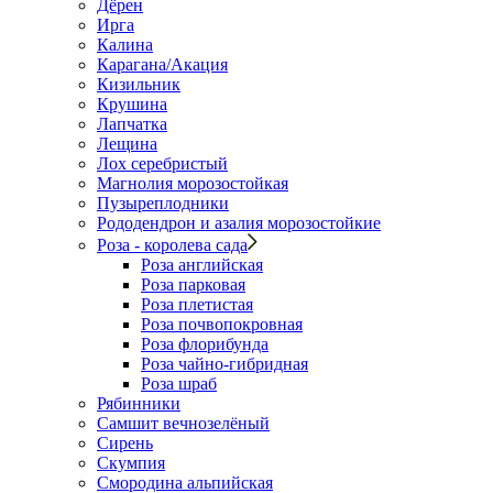
Дёрен
Ирга
Калина
Карагана/Акация
Кизильник
Крушина
Лапчатка
Лещина
Лох серебристый
Магнолия морозостойкая
Пузыреплодники
Рододендрон и азалия морозостойкие
Роза - королева сада
Роза английская
Роза парковая
Роза плетистая
Роза почвопокровная
Роза флорибунда
Роза чайно-гибридная
Роза шраб
Рябинники
Самшит вечнозелёный
Сирень
Скумпия
Смородина альпийская