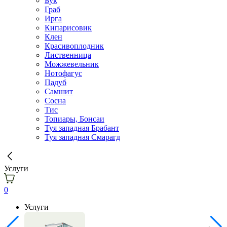
Бук
Граб
Ирга
Кипарисовик
Клен
Красивоплодник
Лиственница
Можжевельник
Нотофагус
Падуб
Самшит
Сосна
Тис
Топиары, Бонсаи
Туя западная Брабант
Туя западная Смарагд
Услуги
0
Услуги