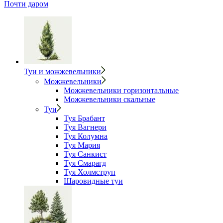
Почти даром
Туи и можжевельники
Можжевельники
Можжевельники горизонтальные
Можжевельники скальные
Туи
Туя Брабант
Туя Вагнери
Туя Колумна
Туя Мария
Туя Санкист
Туя Смарагд
Туя Холмструп
Шаровидные туи