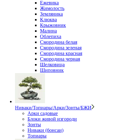
Ежевика
Жимолость
Земляника
Клюква
Крыжовник
Малина
Облепиха
Смородина белая
Смородина зеленая
Смородина красная
Смородина черная
Шелковица
Шиповник
Ниваки/Топиары/Арки/Зонты/БЖИ
Арки садовые
Блоки живой изгороди
Зонты
Ниваки (бонсаи)
Топиары