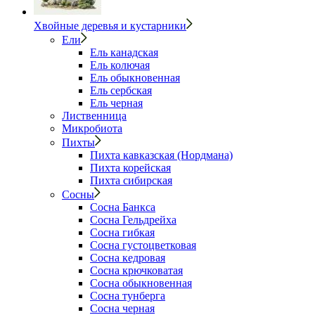
Хвойные деревья и кустарники
Ели
Ель канадская
Ель колючая
Ель обыкновенная
Ель сербская
Ель черная
Лиственница
Микробиота
Пихты
Пихта кавказская (Нордмана)
Пихта корейская
Пихта сибирская
Сосны
Сосна Банкса
Сосна Гельдрейха
Сосна гибкая
Сосна густоцветковая
Сосна кедровая
Сосна крючковатая
Сосна обыкновенная
Сосна тунберга
Сосна черная