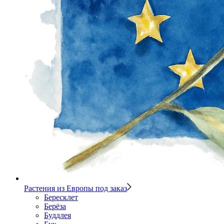
Растения из Европы под заказ
Бересклет
Берёза
Буддлея