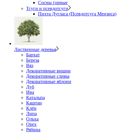
Сосны горные
Тсуги и псевдотсуги
Пихта Дугласа (Псевдотсуга Мензиса)
Лиственные деревья
Бархат
Береза
Вяз
Декоративные вишни
Декоративные сливы
Декоративные яблони
Дуб
Ива
Катальпа
Каштан
Клён
Липа
Ольха
Орех
Рябина