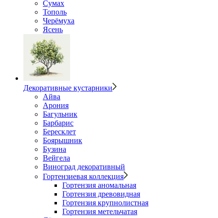
Сумах
Тополь
Черёмуха
Ясень
Декоративные кустарники
Айва
Арония
Багульник
Барбарис
Бересклет
Боярышник
Бузина
Вейгела
Виноград декоративный
Гортензиевая коллекция
Гортензия аномальная
Гортензия древовидная
Гортензия крупнолистная
Гортензия метельчатая