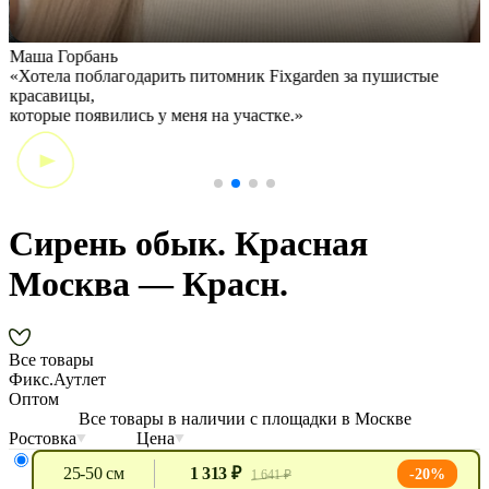
Маша Горбань
А
«Хотела поблагодарить питомник Fixgarden за пушистые
«
красавицы,
э
которые появились у меня на участке.»
Сирень обык. Красная
Москва — Красн.
Все товары
Фикс.Аутлет
Оптом
Все товары в наличии с площадки в Москве
Ростовка
Цена
25-50 см
1 313 ₽
-20%
1 641 ₽