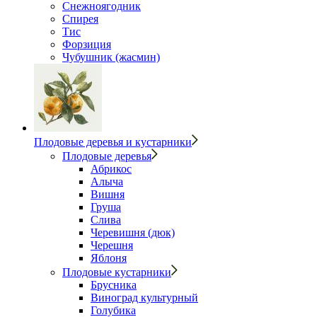
Снежноягодник
Спирея
Тис
Форзиция
Чубушник (жасмин)
Плодовые деревья и кустарники
Плодовые деревья
Абрикос
Алыча
Вишня
Груша
Слива
Черевишня (дюк)
Черешня
Яблоня
Плодовые кустарники
Брусника
Виноград культурный
Голубика