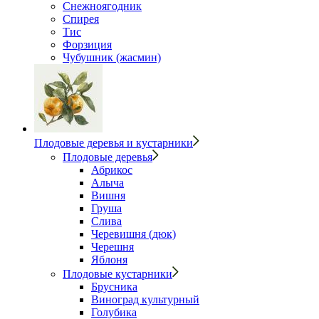
Снежноягодник
Спирея
Тис
Форзиция
Чубушник (жасмин)
Плодовые деревья и кустарники
Плодовые деревья
Абрикос
Алыча
Вишня
Груша
Слива
Черевишня (дюк)
Черешня
Яблоня
Плодовые кустарники
Брусника
Виноград культурный
Голубика