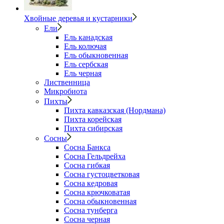
Хвойные деревья и кустарники
Ели
Ель канадская
Ель колючая
Ель обыкновенная
Ель сербская
Ель черная
Лиственница
Микробиота
Пихты
Пихта кавказская (Нордмана)
Пихта корейская
Пихта сибирская
Сосны
Сосна Банкса
Сосна Гельдрейха
Сосна гибкая
Сосна густоцветковая
Сосна кедровая
Сосна крючковатая
Сосна обыкновенная
Сосна тунберга
Сосна черная