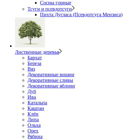
Сосны горные
Тсуги и псевдотсуги
Пихта Дугласа (Псевдотсуга Мензиса)
Лиственные деревья
Бархат
Береза
Вяз
Декоративные вишни
Декоративные сливы
Декоративные яблони
Дуб
Ива
Катальпа
Каштан
Клён
Липа
Ольха
Орех
Рябина