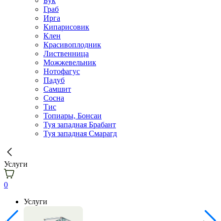
Бук
Граб
Ирга
Кипарисовик
Клен
Красивоплодник
Лиственница
Можжевельник
Нотофагус
Падуб
Самшит
Сосна
Тис
Топиары, Бонсаи
Туя западная Брабант
Туя западная Смарагд
Услуги
0
Услуги