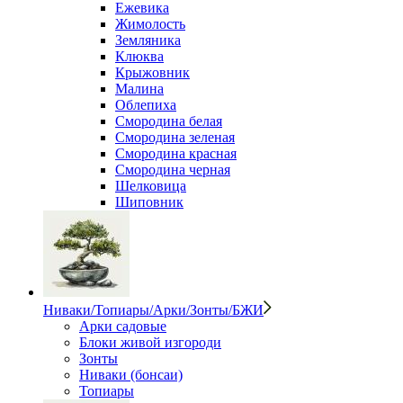
Ежевика
Жимолость
Земляника
Клюква
Крыжовник
Малина
Облепиха
Смородина белая
Смородина зеленая
Смородина красная
Смородина черная
Шелковица
Шиповник
Ниваки/Топиары/Арки/Зонты/БЖИ
Арки садовые
Блоки живой изгороди
Зонты
Ниваки (бонсаи)
Топиары