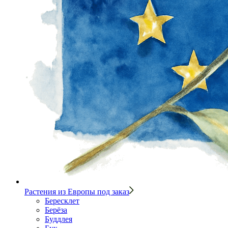
Растения из Европы под заказ
Бересклет
Берёза
Буддлея