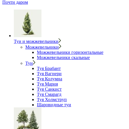
Почти даром
Туи и можжевельники
Можжевельники
Можжевельники горизонтальные
Можжевельники скальные
Туи
Туя Брабант
Туя Вагнери
Туя Колумна
Туя Мария
Туя Санкист
Туя Смарагд
Туя Холмструп
Шаровидные туи