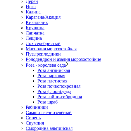
Дёрен
Ирга
Калина
Карагана/Акация
Кизильник
Крушина
Лапчатка
Лещина
Лох серебристый
Магнолия морозостойкая
Пузыреплодники
Рододендрон и азалия морозостойкие
Роза - королева сада
Роза английская
Роза парковая
Роза плетистая
Роза почвопокровная
Роза флорибунда
Роза чайно-гибридная
Роза шраб
Рябинники
Самшит вечнозелёный
Сирень
Скумпия
Смородина альпийская