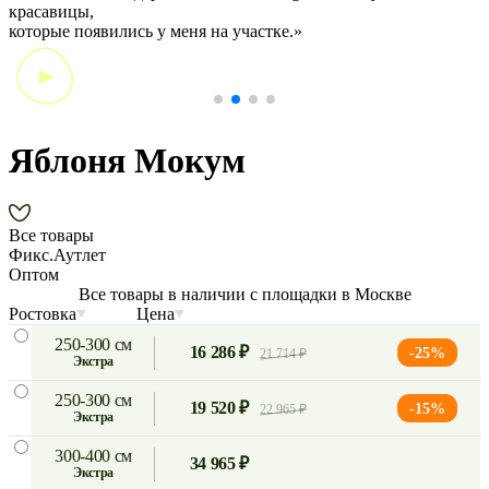
красавицы,
э
которые появились у меня на участке.»
Яблоня Мокум
Все товары
Фикс.Аутлет
Оптом
Все товары в наличии с площадки в Москве
Ростовка
Цена
250-300 см
16 286 ₽
-25%
21 714 ₽
экстра
250-300 см
19 520 ₽
-15%
22 965 ₽
экстра
300-400 см
34 965 ₽
экстра