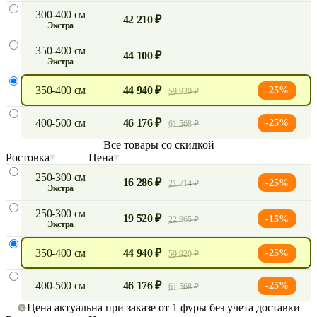
300-400 см
42 210 ₽
экстра
350-400 см
44 100 ₽
экстра
350-400 см
44 940 ₽
-25%
59 920 ₽
400-500 см
46 176 ₽
-25%
61 568 ₽
Все товары со скидкой
Ростовка
Цена
250-300 см
16 286 ₽
-25%
21 714 ₽
экстра
250-300 см
19 520 ₽
-15%
22 965 ₽
экстра
350-400 см
44 940 ₽
-25%
59 920 ₽
400-500 см
46 176 ₽
-25%
61 568 ₽
Цена актуальна при заказе от 1 фуры без учета доставки