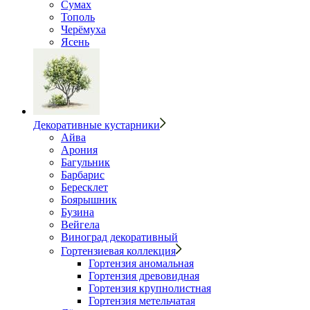
Сумах
Тополь
Черёмуха
Ясень
Декоративные кустарники
Айва
Арония
Багульник
Барбарис
Бересклет
Боярышник
Бузина
Вейгела
Виноград декоративный
Гортензиевая коллекция
Гортензия аномальная
Гортензия древовидная
Гортензия крупнолистная
Гортензия метельчатая