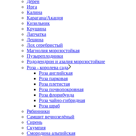
Дёрен
Ирга
Калина
Карагана/Акация
Кизильник
Крушина
Лапчатка
Лещина
Лох серебристый
Магнолия морозостойкая
Пузыреплодники
Рододендрон и азалия морозостойкие
Роза - королева сада
Роза английская
Роза парковая
Роза плетистая
Роза почвопокровная
Роза флорибунда
Роза чайно-гибридная
Роза шраб
Рябинники
Самшит вечнозелёный
Сирень
Скумпия
Смородина альпийская