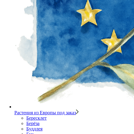
Растения из Европы под заказ
Бересклет
Берёза
Буддлея