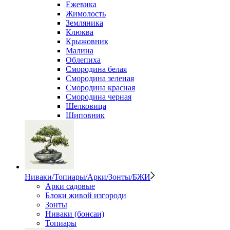
Ежевика
Жимолость
Земляника
Клюква
Крыжовник
Малина
Облепиха
Смородина белая
Смородина зеленая
Смородина красная
Смородина черная
Шелковица
Шиповник
Ниваки/Топиары/Арки/Зонты/БЖИ
Арки садовые
Блоки живой изгороди
Зонты
Ниваки (бонсаи)
Топиары