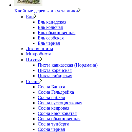
Хвойные деревья и кустарники
Ели
Ель канадская
Ель колючая
Ель обыкновенная
Ель сербская
Ель черная
Лиственница
Микробиота
Пихты
Пихта кавказская (Нордмана)
Пихта корейская
Пихта сибирская
Сосны
Сосна Банкса
Сосна Гельдрейха
Сосна гибкая
Сосна густоцветковая
Сосна кедровая
Сосна крючковатая
Сосна обыкновенная
Сосна тунберга
Сосна черная