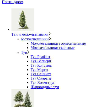
Почти даром
Туи и можжевельники
Можжевельники
Можжевельники горизонтальные
Можжевельники скальные
Туи
Туя Брабант
Туя Вагнери
Туя Колумна
Туя Мария
Туя Санкист
Туя Смарагд
Туя Холмструп
Шаровидные туи