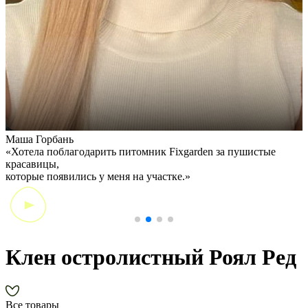
Маша Горбань
А
«Хотела поблагодарить питомник Fixgarden за пушистые
«
красавицы,
э
которые появились у меня на участке.»
Клен остролистный Роял Ред
Все товары