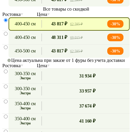
62 595 ₽
Все товары со скидкой
Ростовка
Цена
400-450 см
43 817 ₽
-30%
62 595 ₽
400-450 см
48 311 ₽
-30%
69 015 ₽
450-500 см
43 817 ₽
-30%
62 595 ₽
Цена актуальна при заказе от 1 фуры без учета доставки
Ростовка
Цена
300-350 см
31 934 ₽
экстра
300-350 см
33 957 ₽
экстра
350-400 см
37 674 ₽
экстра
350-400 см
41 160 ₽
экстра