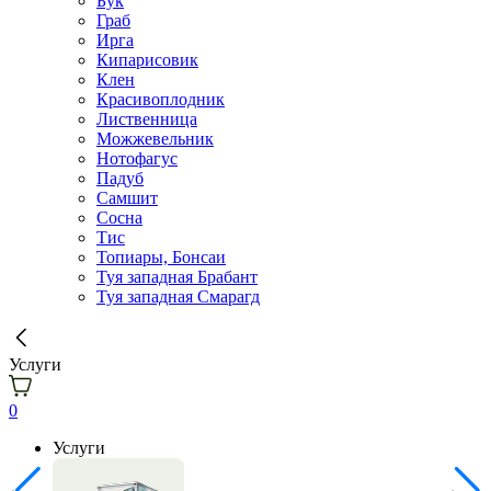
Бук
Граб
Ирга
Кипарисовик
Клен
Красивоплодник
Лиственница
Можжевельник
Нотофагус
Падуб
Самшит
Сосна
Тис
Топиары, Бонсаи
Туя западная Брабант
Туя западная Смарагд
Услуги
0
Услуги