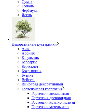
Сумах
Тополь
Черёмуха
Ясень
Декоративные кустарники
Айва
Арония
Багульник
Барбарис
Бересклет
Боярышник
Бузина
Вейгела
Виноград декоративный
Гортензиевая коллекция
Гортензия аномальная
Гортензия древовидная
Гортензия крупнолистная
Гортензия метельчатая