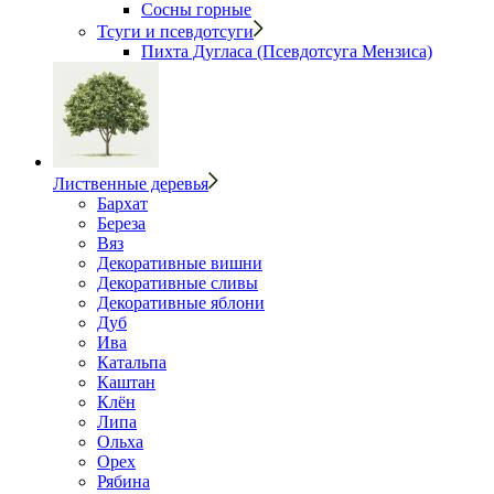
Сосны горные
Тсуги и псевдотсуги
Пихта Дугласа (Псевдотсуга Мензиса)
Лиственные деревья
Бархат
Береза
Вяз
Декоративные вишни
Декоративные сливы
Декоративные яблони
Дуб
Ива
Катальпа
Каштан
Клён
Липа
Ольха
Орех
Рябина