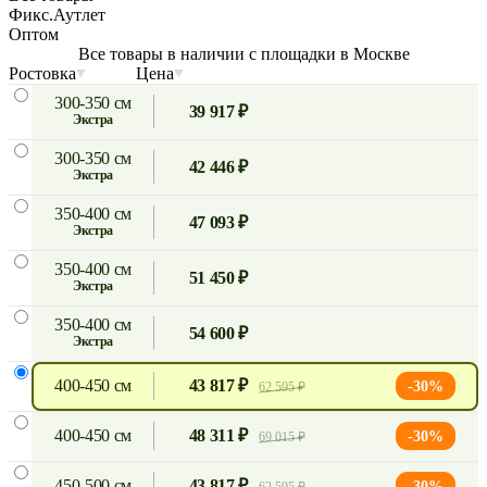
Фикс.Аутлет
Оптом
Все товары в наличии с площадки в Москве
Ростовка
Цена
300-350 см
39 917 ₽
экстра
300-350 см
42 446 ₽
экстра
350-400 см
47 093 ₽
экстра
350-400 см
51 450 ₽
экстра
350-400 см
54 600 ₽
экстра
400-450 см
43 817 ₽
-30%
62 595 ₽
400-450 см
48 311 ₽
-30%
69 015 ₽
450-500 см
43 817 ₽
-30%