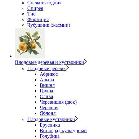
Снежноягодник
Спирея
Тис
Форзиция
Чубушник (жасмин)
Плодовые деревья и кустарники
Плодовые деревья
Абрикос
Алыча
Вишня
Груша
Слива
Черевишня (дюк)
Черешня
Яблоня
Плодовые кустарники
Брусника
Виноград культурный
Голубика