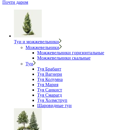
Почти даром
Туи и можжевельники
Можжевельники
Можжевельники горизонтальные
Можжевельники скальные
Туи
Туя Брабант
Туя Вагнери
Туя Колумна
Туя Мария
Туя Санкист
Туя Смарагд
Туя Холмструп
Шаровидные туи