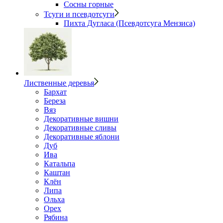
Сосны горные
Тсуги и псевдотсуги
Пихта Дугласа (Псевдотсуга Мензиса)
Лиственные деревья
Бархат
Береза
Вяз
Декоративные вишни
Декоративные сливы
Декоративные яблони
Дуб
Ива
Катальпа
Каштан
Клён
Липа
Ольха
Орех
Рябина