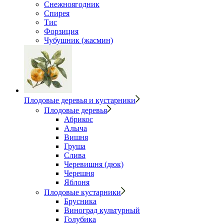
Снежноягодник
Спирея
Тис
Форзиция
Чубушник (жасмин)
Плодовые деревья и кустарники
Плодовые деревья
Абрикос
Алыча
Вишня
Груша
Слива
Черевишня (дюк)
Черешня
Яблоня
Плодовые кустарники
Брусника
Виноград культурный
Голубика