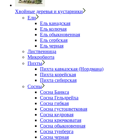
Хвойные деревья и кустарники
Ели
Ель канадская
Ель колючая
Ель обыкновенная
Ель сербская
Ель черная
Лиственница
Микробиота
Пихты
Пихта кавказская (Нордмана)
Пихта корейская
Пихта сибирская
Сосны
Сосна Банкса
Сосна Гельдрейха
Сосна гибкая
Сосна густоцветковая
Сосна кедровая
Сосна крючковатая
Сосна обыкновенная
Сосна тунберга
Сосна черная