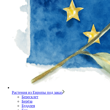
Растения из Европы под заказ
Бересклет
Берёза
Буддлея