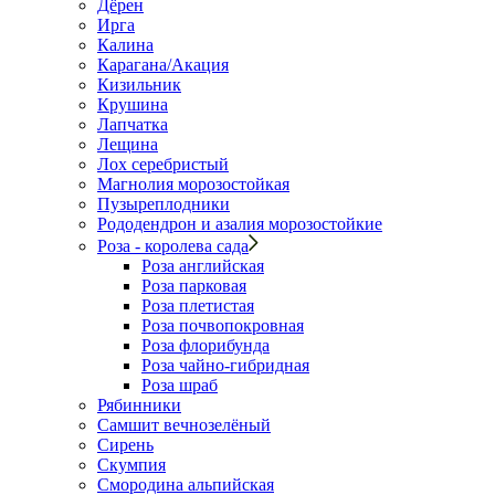
Дёрен
Ирга
Калина
Карагана/Акация
Кизильник
Крушина
Лапчатка
Лещина
Лох серебристый
Магнолия морозостойкая
Пузыреплодники
Рододендрон и азалия морозостойкие
Роза - королева сада
Роза английская
Роза парковая
Роза плетистая
Роза почвопокровная
Роза флорибунда
Роза чайно-гибридная
Роза шраб
Рябинники
Самшит вечнозелёный
Сирень
Скумпия
Смородина альпийская