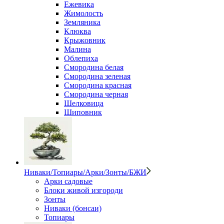
Ежевика
Жимолость
Земляника
Клюква
Крыжовник
Малина
Облепиха
Смородина белая
Смородина зеленая
Смородина красная
Смородина черная
Шелковица
Шиповник
Ниваки/Топиары/Арки/Зонты/БЖИ
Арки садовые
Блоки живой изгороди
Зонты
Ниваки (бонсаи)
Топиары