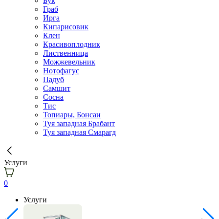
Бук
Граб
Ирга
Кипарисовик
Клен
Красивоплодник
Лиственница
Можжевельник
Нотофагус
Падуб
Самшит
Сосна
Тис
Топиары, Бонсаи
Туя западная Брабант
Туя западная Смарагд
Услуги
0
Услуги