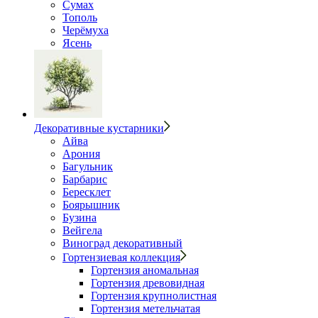
Сумах
Тополь
Черёмуха
Ясень
Декоративные кустарники
Айва
Арония
Багульник
Барбарис
Бересклет
Боярышник
Бузина
Вейгела
Виноград декоративный
Гортензиевая коллекция
Гортензия аномальная
Гортензия древовидная
Гортензия крупнолистная
Гортензия метельчатая