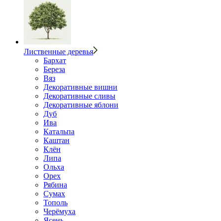
Лиственные деревья
Бархат
Береза
Вяз
Декоративные вишни
Декоративные сливы
Декоративные яблони
Дуб
Ива
Катальпа
Каштан
Клён
Липа
Ольха
Орех
Рябина
Сумах
Тополь
Черёмуха
Ясень