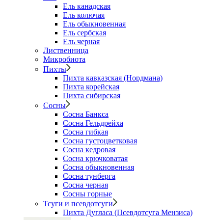
Ель канадская
Ель колючая
Ель обыкновенная
Ель сербская
Ель черная
Лиственница
Микробиота
Пихты
Пихта кавказская (Нордмана)
Пихта корейская
Пихта сибирская
Сосны
Сосна Банкса
Сосна Гельдрейха
Сосна гибкая
Сосна густоцветковая
Сосна кедровая
Сосна крючковатая
Сосна обыкновенная
Сосна тунберга
Сосна черная
Сосны горные
Тсуги и псевдотсуги
Пихта Дугласа (Псевдотсуга Мензиса)