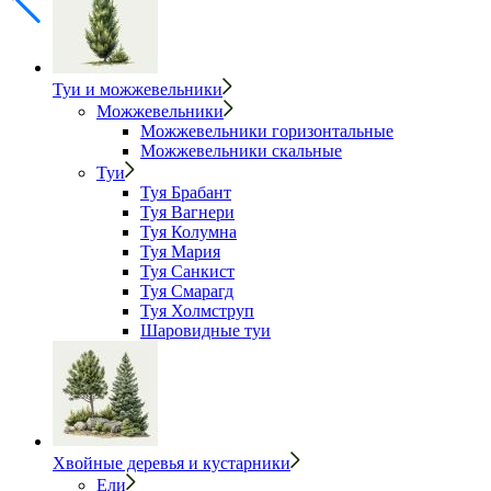
Туи и можжевельники
Можжевельники
Можжевельники горизонтальные
Можжевельники скальные
Туи
Туя Брабант
Туя Вагнери
Туя Колумна
Туя Мария
Туя Санкист
Туя Смарагд
Туя Холмструп
Шаровидные туи
Хвойные деревья и кустарники
Ели