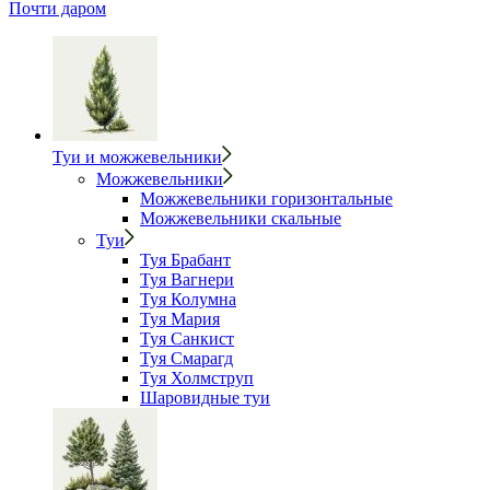
Почти даром
Туи и можжевельники
Можжевельники
Можжевельники горизонтальные
Можжевельники скальные
Туи
Туя Брабант
Туя Вагнери
Туя Колумна
Туя Мария
Туя Санкист
Туя Смарагд
Туя Холмструп
Шаровидные туи