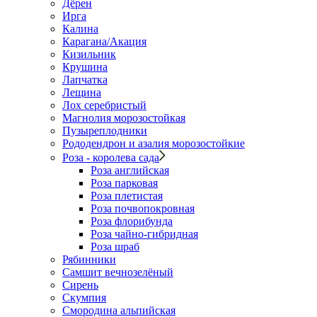
Дёрен
Ирга
Калина
Карагана/Акация
Кизильник
Крушина
Лапчатка
Лещина
Лох серебристый
Магнолия морозостойкая
Пузыреплодники
Рододендрон и азалия морозостойкие
Роза - королева сада
Роза английская
Роза парковая
Роза плетистая
Роза почвопокровная
Роза флорибунда
Роза чайно-гибридная
Роза шраб
Рябинники
Самшит вечнозелёный
Сирень
Скумпия
Смородина альпийская