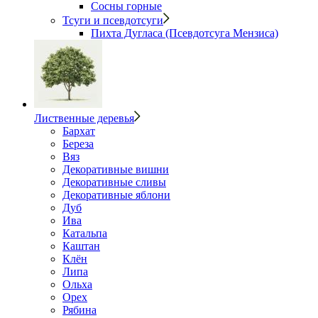
Сосны горные
Тсуги и псевдотсуги
Пихта Дугласа (Псевдотсуга Мензиса)
Лиственные деревья
Бархат
Береза
Вяз
Декоративные вишни
Декоративные сливы
Декоративные яблони
Дуб
Ива
Катальпа
Каштан
Клён
Липа
Ольха
Орех
Рябина