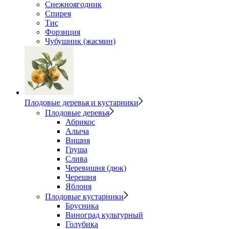
Снежноягодник
Спирея
Тис
Форзиция
Чубушник (жасмин)
Плодовые деревья и кустарники
Плодовые деревья
Абрикос
Алыча
Вишня
Груша
Слива
Черевишня (дюк)
Черешня
Яблоня
Плодовые кустарники
Брусника
Виноград культурный
Голубика