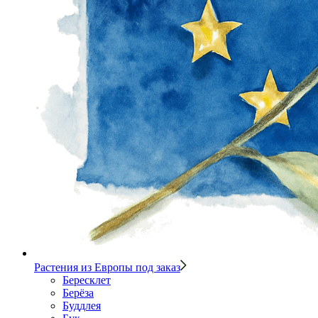
Растения из Европы под заказ
Бересклет
Берёза
Буддлея