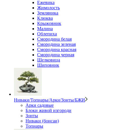
Ежевика
Жимолость
Земляника
Клюква
Крыжовник
Малина
Облепиха
Смородина белая
Смородина зеленая
Смородина красная
Смородина черная
Шелковица
Шиповник
Ниваки/Топиары/Арки/Зонты/БЖИ
Арки садовые
Блоки живой изгороди
Зонты
Ниваки (бонсаи)
Топиары