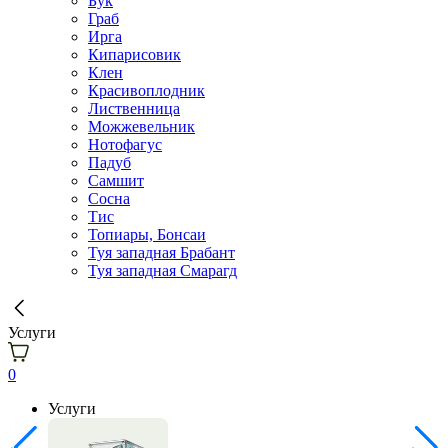
Бук
Граб
Ирга
Кипарисовик
Клен
Красивоплодник
Лиственница
Можжевельник
Нотофагус
Падуб
Самшит
Сосна
Тис
Топиары, Бонсаи
Туя западная Брабант
Туя западная Смарагд
Услуги
0
Услуги