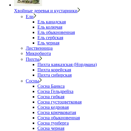
Хвойные деревья и кустарники
Ели
Ель канадская
Ель колючая
Ель обыкновенная
Ель сербская
Ель черная
Лиственница
Микробиота
Пихты
Пихта кавказская (Нордмана)
Пихта корейская
Пихта сибирская
Сосны
Сосна Банкса
Сосна Гельдрейха
Сосна гибкая
Сосна густоцветковая
Сосна кедровая
Сосна крючковатая
Сосна обыкновенная
Сосна тунберга
Сосна черная