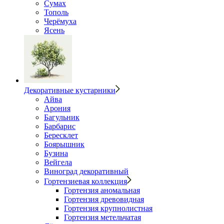
Сумах
Тополь
Черёмуха
Ясень
Декоративные кустарники
Айва
Арония
Багульник
Барбарис
Бересклет
Боярышник
Бузина
Вейгела
Виноград декоративный
Гортензиевая коллекция
Гортензия аномальная
Гортензия древовидная
Гортензия крупнолистная
Гортензия метельчатая