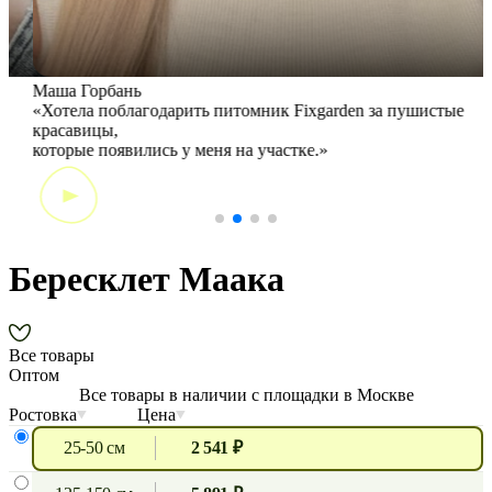
Маша Горбань
А
«Хотела поблагодарить питомник Fixgarden за пушистые
«
красавицы,
э
которые появились у меня на участке.»
Бересклет Маака
Все товары
Оптом
Все товары в наличии с площадки в Москве
Ростовка
Цена
25-50 см
2 541 ₽