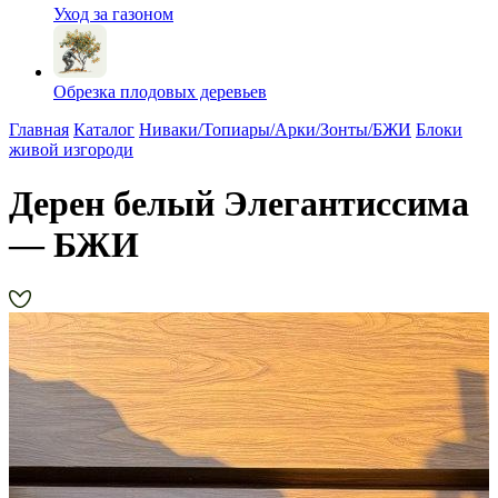
Уход за газоном
Обрезка плодовых деревьев
Главная
Каталог
Ниваки/Топиары/Арки/Зонты/БЖИ
Блоки
живой изгороди
Дерен белый Элегантиссима
— БЖИ