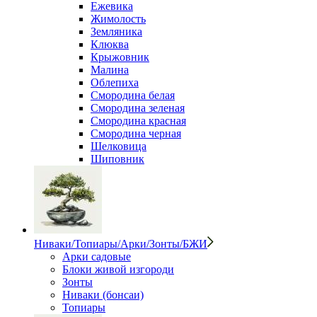
Ежевика
Жимолость
Земляника
Клюква
Крыжовник
Малина
Облепиха
Смородина белая
Смородина зеленая
Смородина красная
Смородина черная
Шелковица
Шиповник
Ниваки/Топиары/Арки/Зонты/БЖИ
Арки садовые
Блоки живой изгороди
Зонты
Ниваки (бонсаи)
Топиары