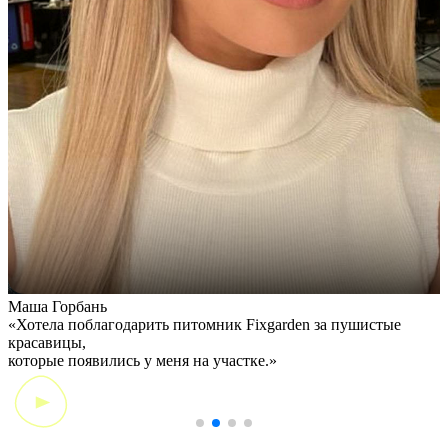
Маша Горбань
А
«Хотела поблагодарить питомник Fixgarden за пушистые
«
красавицы,
э
которые появились у меня на участке.»