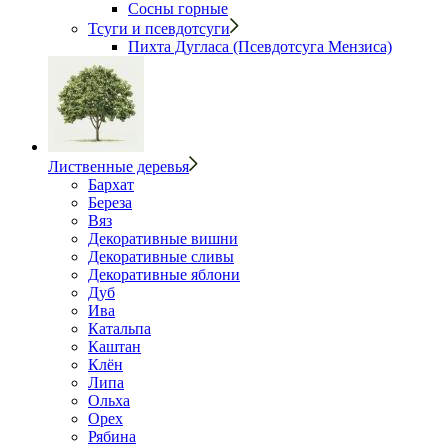
Сосны горные
Тсуги и псевдотсуги
Пихта Дугласа (Псевдотсуга Мензиса)
Лиственные деревья
Бархат
Береза
Вяз
Декоративные вишни
Декоративные сливы
Декоративные яблони
Дуб
Ива
Катальпа
Каштан
Клён
Липа
Ольха
Орех
Рябина