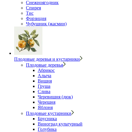
Снежноягодник
Спирея
Тис
Форзиция
Чубушник (жасмин)
Плодовые деревья и кустарники
Плодовые деревья
Абрикос
Алыча
Вишня
Груша
Слива
Черевишня (дюк)
Черешня
Яблоня
Плодовые кустарники
Брусника
Виноград культурный
Голубика