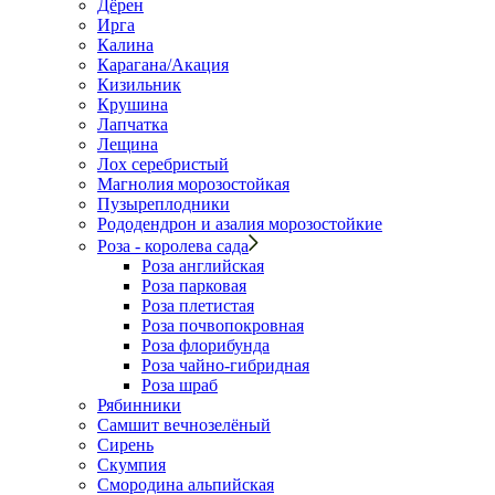
Дёрен
Ирга
Калина
Карагана/Акация
Кизильник
Крушина
Лапчатка
Лещина
Лох серебристый
Магнолия морозостойкая
Пузыреплодники
Рододендрон и азалия морозостойкие
Роза - королева сада
Роза английская
Роза парковая
Роза плетистая
Роза почвопокровная
Роза флорибунда
Роза чайно-гибридная
Роза шраб
Рябинники
Самшит вечнозелёный
Сирень
Скумпия
Смородина альпийская