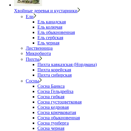
Хвойные деревья и кустарники
Ели
Ель канадская
Ель колючая
Ель обыкновенная
Ель сербская
Ель черная
Лиственница
Микробиота
Пихты
Пихта кавказская (Нордмана)
Пихта корейская
Пихта сибирская
Сосны
Сосна Банкса
Сосна Гельдрейха
Сосна гибкая
Сосна густоцветковая
Сосна кедровая
Сосна крючковатая
Сосна обыкновенная
Сосна тунберга
Сосна черная