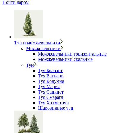
Почти даром
Туи и можжевельники
Можжевельники
Можжевельники горизонтальные
Можжевельники скальные
Туи
Туя Брабант
Туя Вагнери
Туя Колумна
Туя Мария
Туя Санкист
Туя Смарагд
Туя Холмструп
Шаровидные туи