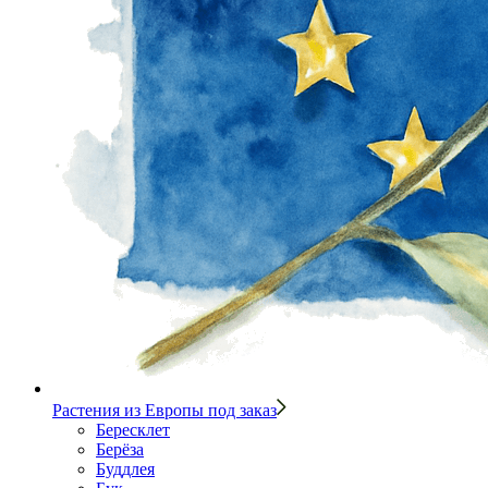
Растения из Европы под заказ
Бересклет
Берёза
Буддлея