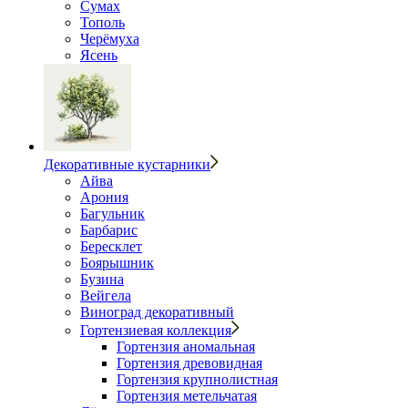
Сумах
Тополь
Черёмуха
Ясень
Декоративные кустарники
Айва
Арония
Багульник
Барбарис
Бересклет
Боярышник
Бузина
Вейгела
Виноград декоративный
Гортензиевая коллекция
Гортензия аномальная
Гортензия древовидная
Гортензия крупнолистная
Гортензия метельчатая