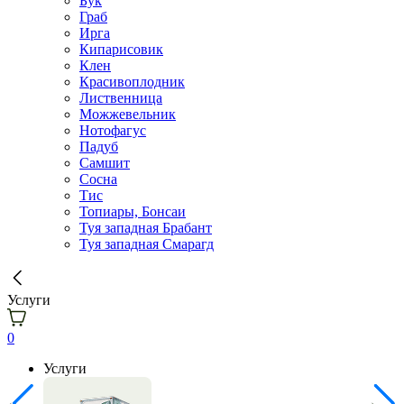
Бук
Граб
Ирга
Кипарисовик
Клен
Красивоплодник
Лиственница
Можжевельник
Нотофагус
Падуб
Самшит
Сосна
Тис
Топиары, Бонсаи
Туя западная Брабант
Туя западная Смарагд
Услуги
0
Услуги