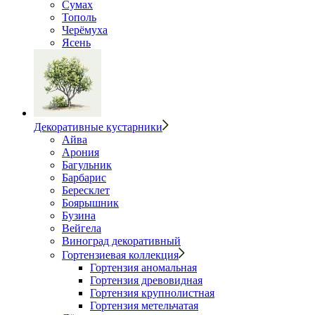
Сумах
Тополь
Черёмуха
Ясень
Декоративные кустарники
Айва
Арония
Багульник
Барбарис
Бересклет
Боярышник
Бузина
Вейгела
Виноград декоративный
Гортензиевая коллекция
Гортензия аномальная
Гортензия древовидная
Гортензия крупнолистная
Гортензия метельчатая