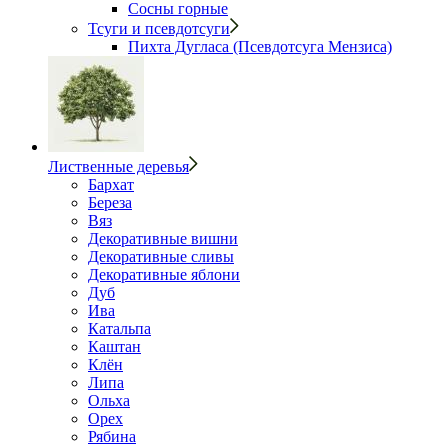
Сосны горные
Тсуги и псевдотсуги
Пихта Дугласа (Псевдотсуга Мензиса)
Лиственные деревья
Бархат
Береза
Вяз
Декоративные вишни
Декоративные сливы
Декоративные яблони
Дуб
Ива
Катальпа
Каштан
Клён
Липа
Ольха
Орех
Рябина