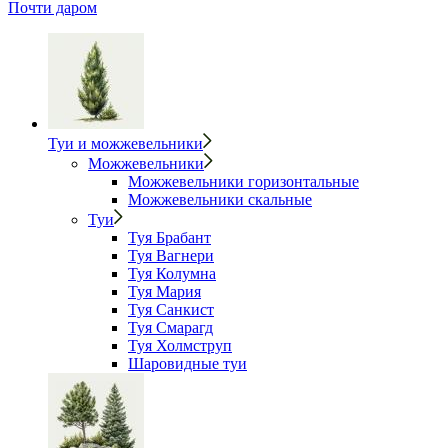
Почти даром
Туи и можжевельники
Можжевельники
Можжевельники горизонтальные
Можжевельники скальные
Туи
Туя Брабант
Туя Вагнери
Туя Колумна
Туя Мария
Туя Санкист
Туя Смарагд
Туя Холмструп
Шаровидные туи