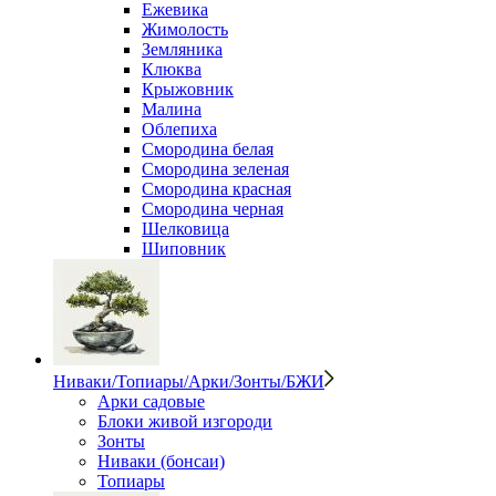
Ежевика
Жимолость
Земляника
Клюква
Крыжовник
Малина
Облепиха
Смородина белая
Смородина зеленая
Смородина красная
Смородина черная
Шелковица
Шиповник
Ниваки/Топиары/Арки/Зонты/БЖИ
Арки садовые
Блоки живой изгороди
Зонты
Ниваки (бонсаи)
Топиары