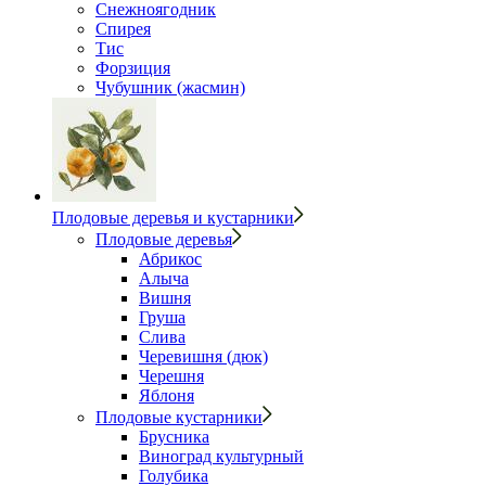
Снежноягодник
Спирея
Тис
Форзиция
Чубушник (жасмин)
Плодовые деревья и кустарники
Плодовые деревья
Абрикос
Алыча
Вишня
Груша
Слива
Черевишня (дюк)
Черешня
Яблоня
Плодовые кустарники
Брусника
Виноград культурный
Голубика