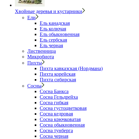
Хвойные деревья и кустарники
Ели
Ель канадская
Ель колючая
Ель обыкновенная
Ель сербская
Ель черная
Лиственница
Микробиота
Пихты
Пихта кавказская (Нордмана)
Пихта корейская
Пихта сибирская
Сосны
Сосна Банкса
Сосна Гельдрейха
Сосна гибкая
Сосна густоцветковая
Сосна кедровая
Сосна крючковатая
Сосна обыкновенная
Сосна тунберга
Сосна черная