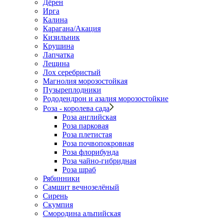
Дёрен
Ирга
Калина
Карагана/Акация
Кизильник
Крушина
Лапчатка
Лещина
Лох серебристый
Магнолия морозостойкая
Пузыреплодники
Рододендрон и азалия морозостойкие
Роза - королева сада
Роза английская
Роза парковая
Роза плетистая
Роза почвопокровная
Роза флорибунда
Роза чайно-гибридная
Роза шраб
Рябинники
Самшит вечнозелёный
Сирень
Скумпия
Смородина альпийская