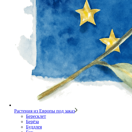
Растения из Европы под заказ
Бересклет
Берёза
Буддлея