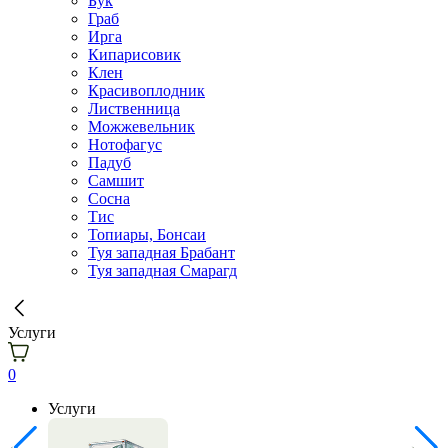
Бук
Граб
Ирга
Кипарисовик
Клен
Красивоплодник
Лиственница
Можжевельник
Нотофагус
Падуб
Самшит
Сосна
Тис
Топиары, Бонсаи
Туя западная Брабант
Туя западная Смарагд
Услуги
0
Услуги