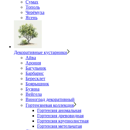
Сумах
Тополь
Черёмуха
Ясень
Декоративные кустарники
Айва
Арония
Багульник
Барбарис
Бересклет
Боярышник
Бузина
Вейгела
Виноград декоративный
Гортензиевая коллекция
Гортензия аномальная
Гортензия древовидная
Гортензия крупнолистная
Гортензия метельчатая