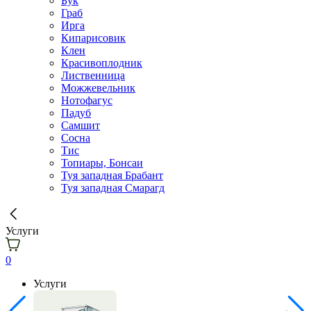
Бук
Граб
Ирга
Кипарисовик
Клен
Красивоплодник
Лиственница
Можжевельник
Нотофагус
Падуб
Самшит
Сосна
Тис
Топиары, Бонсаи
Туя западная Брабант
Туя западная Смарагд
Услуги
0
Услуги