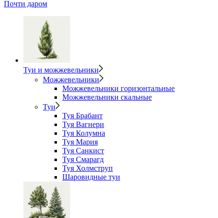
Почти даром
Туи и можжевельники
Можжевельники
Можжевельники горизонтальные
Можжевельники скальные
Туи
Туя Брабант
Туя Вагнери
Туя Колумна
Туя Мария
Туя Санкист
Туя Смарагд
Туя Холмструп
Шаровидные туи