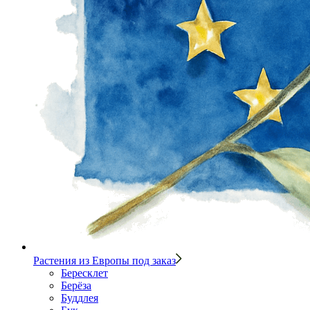
Растения из Европы под заказ
Бересклет
Берёза
Буддлея