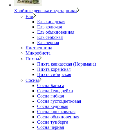
Хвойные деревья и кустарники
Ели
Ель канадская
Ель колючая
Ель обыкновенная
Ель сербская
Ель черная
Лиственница
Микробиота
Пихты
Пихта кавказская (Нордмана)
Пихта корейская
Пихта сибирская
Сосны
Сосна Банкса
Сосна Гельдрейха
Сосна гибкая
Сосна густоцветковая
Сосна кедровая
Сосна крючковатая
Сосна обыкновенная
Сосна тунберга
Сосна черная