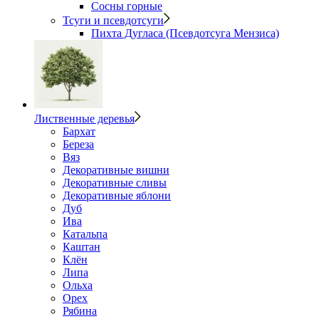
Сосны горные
Тсуги и псевдотсуги
Пихта Дугласа (Псевдотсуга Мензиса)
Лиственные деревья
Бархат
Береза
Вяз
Декоративные вишни
Декоративные сливы
Декоративные яблони
Дуб
Ива
Катальпа
Каштан
Клён
Липа
Ольха
Орех
Рябина