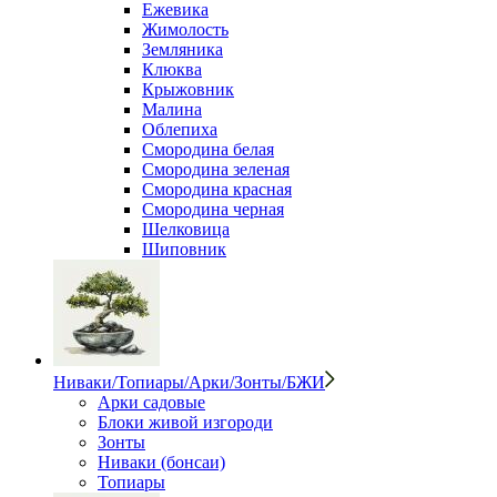
Ежевика
Жимолость
Земляника
Клюква
Крыжовник
Малина
Облепиха
Смородина белая
Смородина зеленая
Смородина красная
Смородина черная
Шелковица
Шиповник
Ниваки/Топиары/Арки/Зонты/БЖИ
Арки садовые
Блоки живой изгороди
Зонты
Ниваки (бонсаи)
Топиары