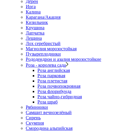
Дёрен
Ирга
Калина
Карагана/Акация
Кизильник
Крушина
Лапчатка
Лещина
Лох серебристый
Магнолия морозостойкая
Пузыреплодники
Рододендрон и азалия морозостойкие
Роза - королева сада
Роза английская
Роза парковая
Роза плетистая
Роза почвопокровная
Роза флорибунда
Роза чайно-гибридная
Роза шраб
Рябинники
Самшит вечнозелёный
Сирень
Скумпия
Смородина альпийская