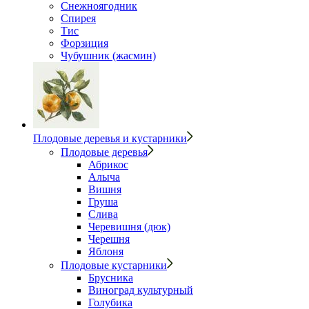
Снежноягодник
Спирея
Тис
Форзиция
Чубушник (жасмин)
Плодовые деревья и кустарники
Плодовые деревья
Абрикос
Алыча
Вишня
Груша
Слива
Черевишня (дюк)
Черешня
Яблоня
Плодовые кустарники
Брусника
Виноград культурный
Голубика