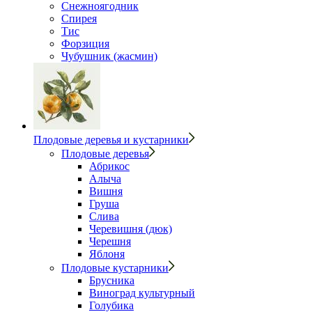
Снежноягодник
Спирея
Тис
Форзиция
Чубушник (жасмин)
Плодовые деревья и кустарники
Плодовые деревья
Абрикос
Алыча
Вишня
Груша
Слива
Черевишня (дюк)
Черешня
Яблоня
Плодовые кустарники
Брусника
Виноград культурный
Голубика