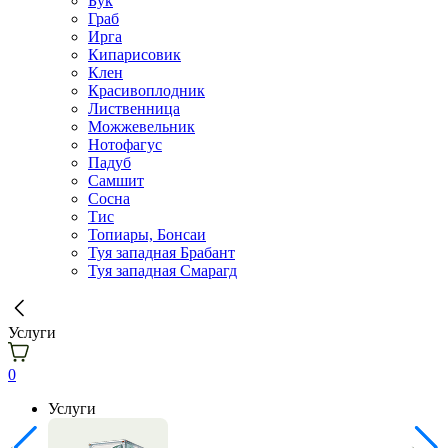
Бук
Граб
Ирга
Кипарисовик
Клен
Красивоплодник
Лиственница
Можжевельник
Нотофагус
Падуб
Самшит
Сосна
Тис
Топиары, Бонсаи
Туя западная Брабант
Туя западная Смарагд
Услуги
0
Услуги