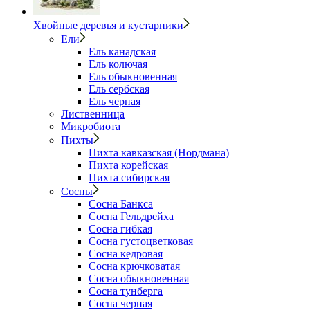
Хвойные деревья и кустарники
Ели
Ель канадская
Ель колючая
Ель обыкновенная
Ель сербская
Ель черная
Лиственница
Микробиота
Пихты
Пихта кавказская (Нордмана)
Пихта корейская
Пихта сибирская
Сосны
Сосна Банкса
Сосна Гельдрейха
Сосна гибкая
Сосна густоцветковая
Сосна кедровая
Сосна крючковатая
Сосна обыкновенная
Сосна тунберга
Сосна черная