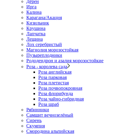
Дёрен
Ирга
Калина
Карагана/Акация
Кизильник
Крушина
Лапчатка
Лещина
Лох серебристый
Магнолия морозостойкая
Пузыреплодники
Рододендрон и азалия морозостойкие
Роза - королева сада
Роза английская
Роза парковая
Роза плетистая
Роза почвопокровная
Роза флорибунда
Роза чайно-гибридная
Роза шраб
Рябинники
Самшит вечнозелёный
Сирень
Скумпия
Смородина альпийская