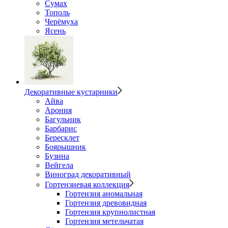
Сумах
Тополь
Черёмуха
Ясень
Декоративные кустарники
Айва
Арония
Багульник
Барбарис
Бересклет
Боярышник
Бузина
Вейгела
Виноград декоративный
Гортензиевая коллекция
Гортензия аномальная
Гортензия древовидная
Гортензия крупнолистная
Гортензия метельчатая