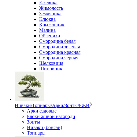
Ежевика
Жимолость
Земляника
Клюква
Крыжовник
Малина
Облепиха
Смородина белая
Смородина зеленая
Смородина красная
Смородина черная
Шелковица
Шиповник
Ниваки/Топиары/Арки/Зонты/БЖИ
Арки садовые
Блоки живой изгороди
Зонты
Ниваки (бонсаи)
Топиары