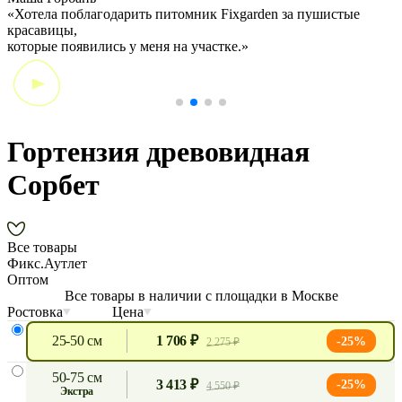
«Хотела поблагодарить питомник Fixgarden за пушистые
«
красавицы,
э
которые появились у меня на участке.»
Гортензия древовидная
Сорбет
Все товары
Фикс.Аутлет
Оптом
Все товары в наличии с площадки в Москве
Ростовка
Цена
25-50 см
1 706 ₽
-25%
2 275 ₽
50-75 см
3 413 ₽
-25%
4 550 ₽
экстра