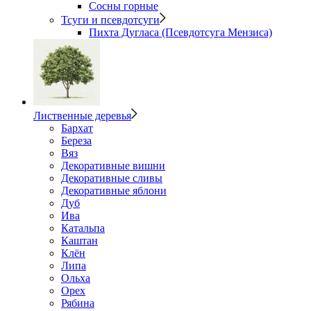
Сосны горные
Тсуги и псевдотсуги
Пихта Дугласа (Псевдотсуга Мензиса)
Лиственные деревья
Бархат
Береза
Вяз
Декоративные вишни
Декоративные сливы
Декоративные яблони
Дуб
Ива
Катальпа
Каштан
Клён
Липа
Ольха
Орех
Рябина