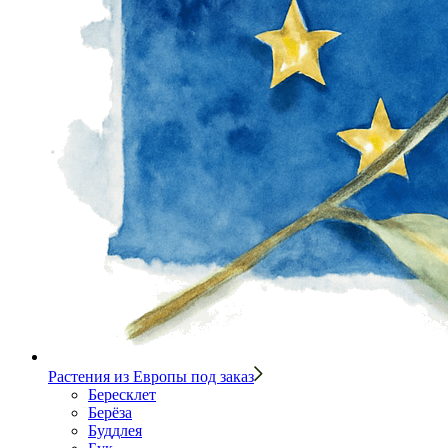
Растения из Европы под заказ
Бересклет
Берёза
Буддлея