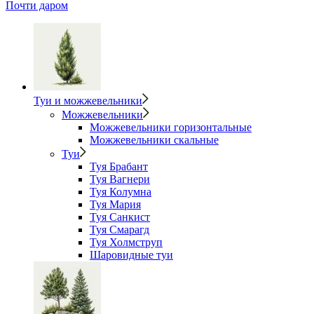
Почти даром
Туи и можжевельники
Можжевельники
Можжевельники горизонтальные
Можжевельники скальные
Туи
Туя Брабант
Туя Вагнери
Туя Колумна
Туя Мария
Туя Санкист
Туя Смарагд
Туя Холмструп
Шаровидные туи