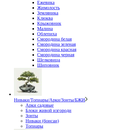
Ежевика
Жимолость
Земляника
Клюква
Крыжовник
Малина
Облепиха
Смородина белая
Смородина зеленая
Смородина красная
Смородина черная
Шелковица
Шиповник
Ниваки/Топиары/Арки/Зонты/БЖИ
Арки садовые
Блоки живой изгороди
Зонты
Ниваки (бонсаи)
Топиары