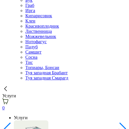
Бук
Граб
Ирга
Кипарисовик
Клен
Красивоплодник
Лиственница
Можжевельник
Нотофагус
Падуб
Самшит
Сосна
Тис
Топиары, Бонсаи
Туя западная Брабант
Туя западная Смарагд
Услуги
0
Услуги