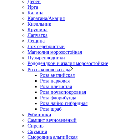
Дёрен
Ирга
Калина
Карагана/Акация
Кизильник
Крушина
Лапчатка
Лещина
Лох серебристый
Магнолия морозостойкая
Пузыреплодники
Рододендрон и азалия морозостойкие
Роза - королева сада
Роза английская
Роза парковая
Роза плетистая
Роза почвопокровная
Роза флорибунда
Роза чайно-гибридная
Роза шраб
Рябинники
Самшит вечнозелёный
Сирень
Скумпия
Смородина альпийская