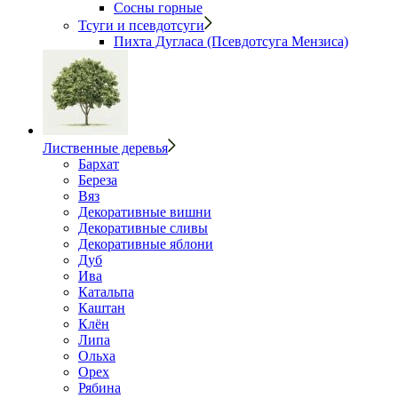
Сосны горные
Тсуги и псевдотсуги
Пихта Дугласа (Псевдотсуга Мензиса)
Лиственные деревья
Бархат
Береза
Вяз
Декоративные вишни
Декоративные сливы
Декоративные яблони
Дуб
Ива
Катальпа
Каштан
Клён
Липа
Ольха
Орех
Рябина