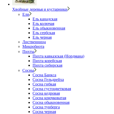
Хвойные деревья и кустарники
Ели
Ель канадская
Ель колючая
Ель обыкновенная
Ель сербская
Ель черная
Лиственница
Микробиота
Пихты
Пихта кавказская (Нордмана)
Пихта корейская
Пихта сибирская
Сосны
Сосна Банкса
Сосна Гельдрейха
Сосна гибкая
Сосна густоцветковая
Сосна кедровая
Сосна крючковатая
Сосна обыкновенная
Сосна тунберга
Сосна черная