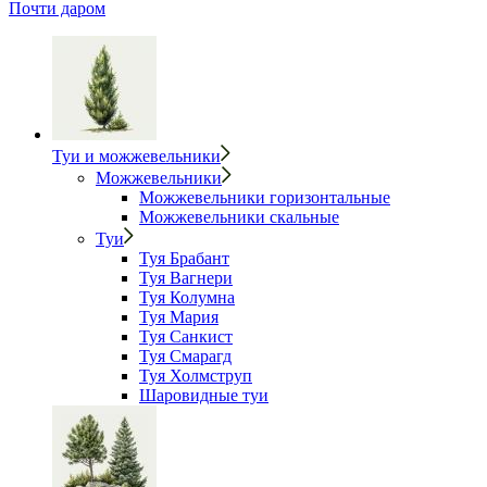
Почти даром
Туи и можжевельники
Можжевельники
Можжевельники горизонтальные
Можжевельники скальные
Туи
Туя Брабант
Туя Вагнери
Туя Колумна
Туя Мария
Туя Санкист
Туя Смарагд
Туя Холмструп
Шаровидные туи