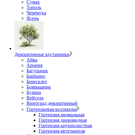
Сумах
Тополь
Черёмуха
Ясень
Декоративные кустарники
Айва
Арония
Багульник
Барбарис
Бересклет
Боярышник
Бузина
Вейгела
Виноград декоративный
Гортензиевая коллекция
Гортензия аномальная
Гортензия древовидная
Гортензия крупнолистная
Гортензия метельчатая