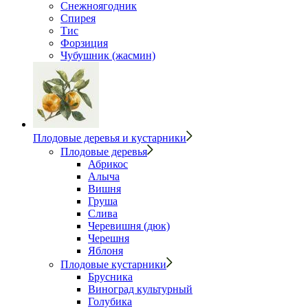
Снежноягодник
Спирея
Тис
Форзиция
Чубушник (жасмин)
Плодовые деревья и кустарники
Плодовые деревья
Абрикос
Алыча
Вишня
Груша
Слива
Черевишня (дюк)
Черешня
Яблоня
Плодовые кустарники
Брусника
Виноград культурный
Голубика