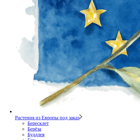
Растения из Европы под заказ
Бересклет
Берёза
Буддлея