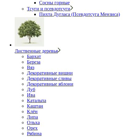
Сосны горные
Тсуги и псевдотсуги
Пихта Дугласа (Псевдотсуга Мензиса)
Лиственные деревья
Бархат
Береза
Вяз
Декоративные вишни
Декоративные сливы
Декоративные яблони
Дуб
Ива
Катальпа
Каштан
Клён
Липа
Ольха
Орех
Рябина