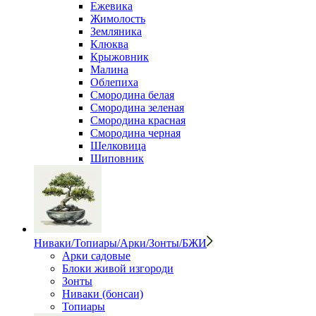
Ежевика
Жимолость
Земляника
Клюква
Крыжовник
Малина
Облепиха
Смородина белая
Смородина зеленая
Смородина красная
Смородина черная
Шелковица
Шиповник
Ниваки/Топиары/Арки/Зонты/БЖИ
Арки садовые
Блоки живой изгороди
Зонты
Ниваки (бонсаи)
Топиары