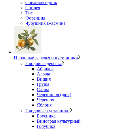
Снежноягодник
Спирея
Тис
Форзиция
Чубушник (жасмин)
Плодовые деревья и кустарники
Плодовые деревья
Абрикос
Алыча
Вишня
Груша
Слива
Черевишня (дюк)
Черешня
Яблоня
Плодовые кустарники
Брусника
Виноград культурный
Голубика