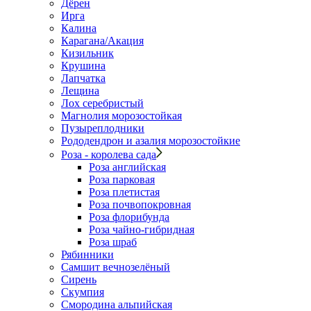
Дёрен
Ирга
Калина
Карагана/Акация
Кизильник
Крушина
Лапчатка
Лещина
Лох серебристый
Магнолия морозостойкая
Пузыреплодники
Рододендрон и азалия морозостойкие
Роза - королева сада
Роза английская
Роза парковая
Роза плетистая
Роза почвопокровная
Роза флорибунда
Роза чайно-гибридная
Роза шраб
Рябинники
Самшит вечнозелёный
Сирень
Скумпия
Смородина альпийская