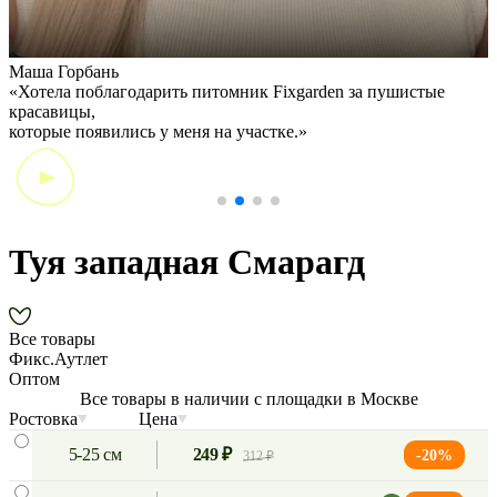
Маша Горбань
А
«Хотела поблагодарить питомник Fixgarden за пушистые
«
красавицы,
э
которые появились у меня на участке.»
Туя западная Смарагд
Все товары
Фикс.Аутлет
Оптом
Все товары в наличии с площадки в Москве
Ростовка
Цена
5-25 см
249 ₽
-20%
312 ₽