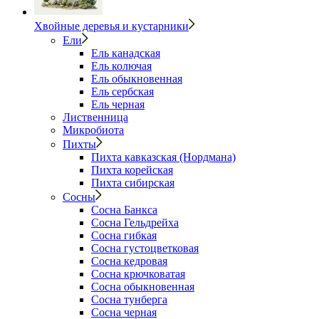
Хвойные деревья и кустарники
Ели
Ель канадская
Ель колючая
Ель обыкновенная
Ель сербская
Ель черная
Лиственница
Микробиота
Пихты
Пихта кавказская (Нордмана)
Пихта корейская
Пихта сибирская
Сосны
Сосна Банкса
Сосна Гельдрейха
Сосна гибкая
Сосна густоцветковая
Сосна кедровая
Сосна крючковатая
Сосна обыкновенная
Сосна тунберга
Сосна черная