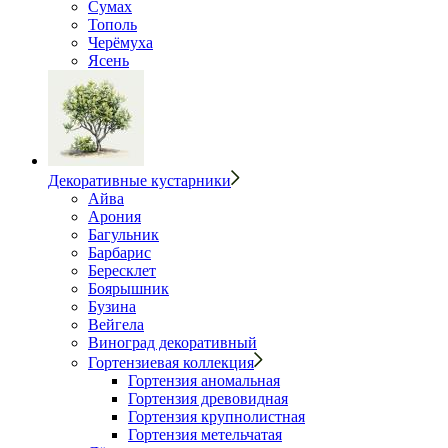
Сумах
Тополь
Черёмуха
Ясень
Декоративные кустарники
Айва
Арония
Багульник
Барбарис
Бересклет
Боярышник
Бузина
Вейгела
Виноград декоративный
Гортензиевая коллекция
Гортензия аномальная
Гортензия древовидная
Гортензия крупнолистная
Гортензия метельчатая