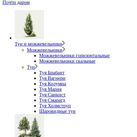
Почти даром
Туи и можжевельники
Можжевельники
Можжевельники горизонтальные
Можжевельники скальные
Туи
Туя Брабант
Туя Вагнери
Туя Колумна
Туя Мария
Туя Санкист
Туя Смарагд
Туя Холмструп
Шаровидные туи