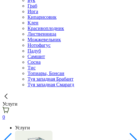
Бук
Граб
Ирга
Кипарисовик
Клен
Красивоплодник
Лиственница
Можжевельник
Нотофагус
Падуб
Самшит
Сосна
Тис
Топиары, Бонсаи
Туя западная Брабант
Туя западная Смарагд
Услуги
0
Услуги