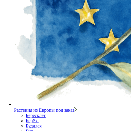
Растения из Европы под заказ
Бересклет
Берёза
Буддлея