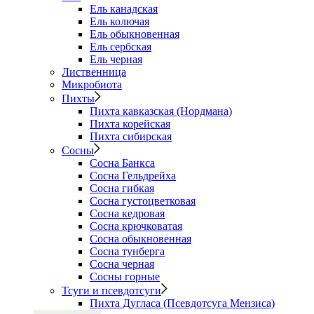
Ель канадская
Ель колючая
Ель обыкновенная
Ель сербская
Ель черная
Лиственница
Микробиота
Пихты
Пихта кавказская (Нордмана)
Пихта корейская
Пихта сибирская
Сосны
Сосна Банкса
Сосна Гельдрейха
Сосна гибкая
Сосна густоцветковая
Сосна кедровая
Сосна крючковатая
Сосна обыкновенная
Сосна тунберга
Сосна черная
Сосны горные
Тсуги и псевдотсуги
Пихта Дугласа (Псевдотсуга Мензиса)