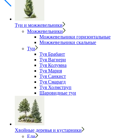
Туи и можжевельники
Можжевельники
Можжевельники горизонтальные
Можжевельники скальные
Туи
Туя Брабант
Туя Вагнери
Туя Колумна
Туя Мария
Туя Санкист
Туя Смарагд
Туя Холмструп
Шаровидные туи
Хвойные деревья и кустарники
Ели