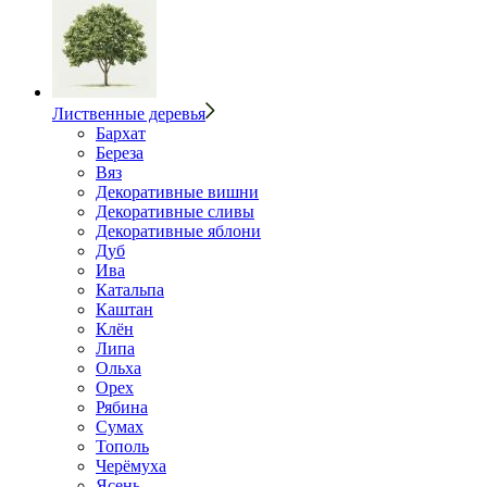
Лиственные деревья
Бархат
Береза
Вяз
Декоративные вишни
Декоративные сливы
Декоративные яблони
Дуб
Ива
Катальпа
Каштан
Клён
Липа
Ольха
Орех
Рябина
Сумах
Тополь
Черёмуха
Ясень