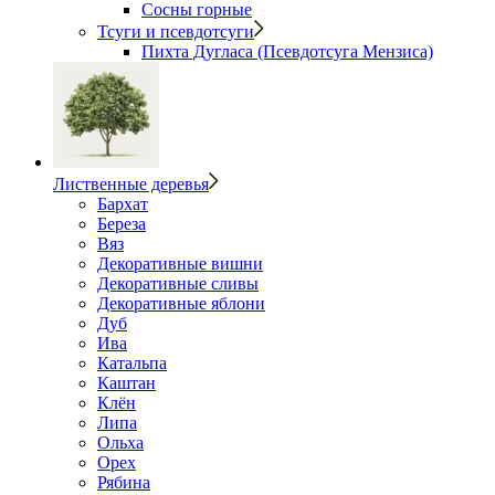
Сосны горные
Тсуги и псевдотсуги
Пихта Дугласа (Псевдотсуга Мензиса)
Лиственные деревья
Бархат
Береза
Вяз
Декоративные вишни
Декоративные сливы
Декоративные яблони
Дуб
Ива
Катальпа
Каштан
Клён
Липа
Ольха
Орех
Рябина