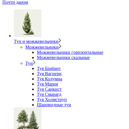
Почти даром
Туи и можжевельники
Можжевельники
Можжевельники горизонтальные
Можжевельники скальные
Туи
Туя Брабант
Туя Вагнери
Туя Колумна
Туя Мария
Туя Санкист
Туя Смарагд
Туя Холмструп
Шаровидные туи