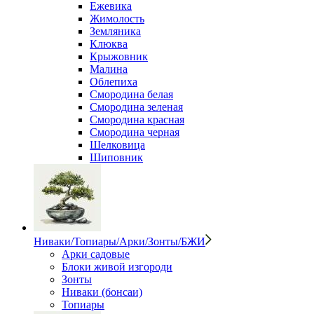
Ежевика
Жимолость
Земляника
Клюква
Крыжовник
Малина
Облепиха
Смородина белая
Смородина зеленая
Смородина красная
Смородина черная
Шелковица
Шиповник
Ниваки/Топиары/Арки/Зонты/БЖИ
Арки садовые
Блоки живой изгороди
Зонты
Ниваки (бонсаи)
Топиары