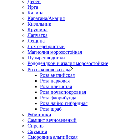
Дёрен
Ирга
Калина
Карагана/Акация
Кизильник
Крушина
Лапчатка
Лещина
Лох серебристый
Магнолия морозостойкая
Пузыреплодники
Рододендрон и азалия морозостойкие
Роза - королева сада
Роза английская
Роза парковая
Роза плетистая
Роза почвопокровная
Роза флорибунда
Роза чайно-гибридная
Роза шраб
Рябинники
Самшит вечнозелёный
Сирень
Скумпия
Смородина альпийская