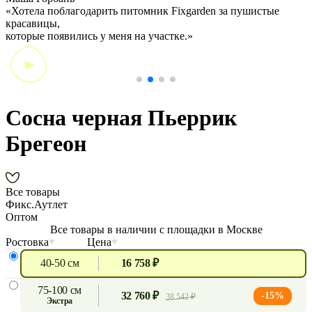
«Хотела поблагодарить питомник Fixgarden за пушистые
«
красавицы,
э
которые появились у меня на участке.»
Сосна черная Пьеррик
Брегеон
Все товары
Фикс.Аутлет
Оптом
Все товары в наличии с площадки в Москве
Ростовка
Цена
40-50 см
16 758 ₽
75-100 см
32 760 ₽
-15%
38 542 ₽
экстра