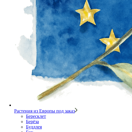
Растения из Европы под заказ
Бересклет
Берёза
Буддлея