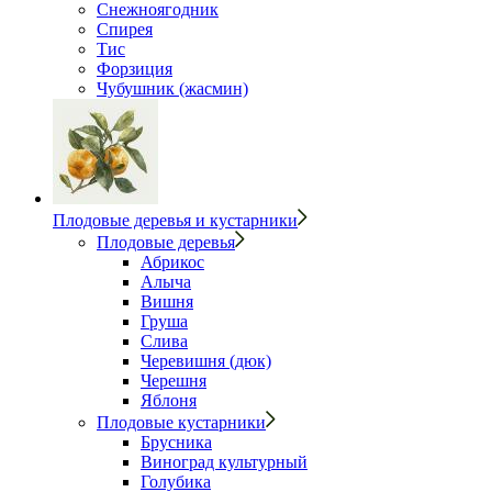
Снежноягодник
Спирея
Тис
Форзиция
Чубушник (жасмин)
Плодовые деревья и кустарники
Плодовые деревья
Абрикос
Алыча
Вишня
Груша
Слива
Черевишня (дюк)
Черешня
Яблоня
Плодовые кустарники
Брусника
Виноград культурный
Голубика