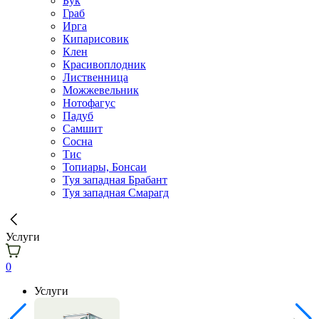
Бук
Граб
Ирга
Кипарисовик
Клен
Красивоплодник
Лиственница
Можжевельник
Нотофагус
Падуб
Самшит
Сосна
Тис
Топиары, Бонсаи
Туя западная Брабант
Туя западная Смарагд
Услуги
0
Услуги