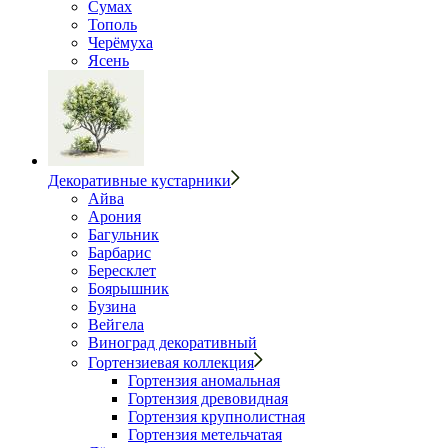
Сумах
Тополь
Черёмуха
Ясень
Декоративные кустарники
Айва
Арония
Багульник
Барбарис
Бересклет
Боярышник
Бузина
Вейгела
Виноград декоративный
Гортензиевая коллекция
Гортензия аномальная
Гортензия древовидная
Гортензия крупнолистная
Гортензия метельчатая