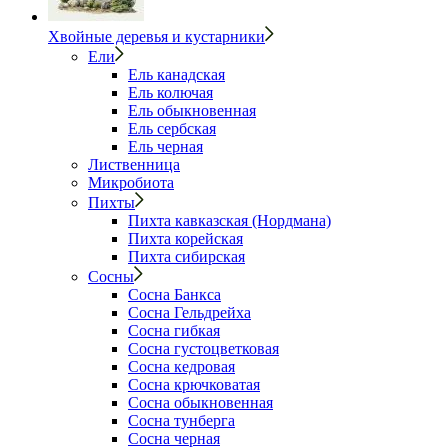
Хвойные деревья и кустарники
Ели
Ель канадская
Ель колючая
Ель обыкновенная
Ель сербская
Ель черная
Лиственница
Микробиота
Пихты
Пихта кавказская (Нордмана)
Пихта корейская
Пихта сибирская
Сосны
Сосна Банкса
Сосна Гельдрейха
Сосна гибкая
Сосна густоцветковая
Сосна кедровая
Сосна крючковатая
Сосна обыкновенная
Сосна тунберга
Сосна черная