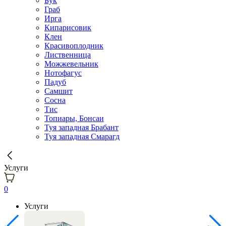
Бук
Граб
Ирга
Кипарисовик
Клен
Красивоплодник
Лиственница
Можжевельник
Нотофагус
Падуб
Самшит
Сосна
Тис
Топиары, Бонсаи
Туя западная Брабант
Туя западная Смарагд
Услуги
0
Услуги