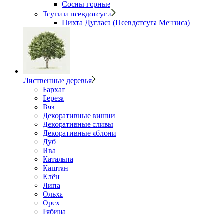
Сосны горные
Тсуги и псевдотсуги
Пихта Дугласа (Псевдотсуга Мензиса)
Лиственные деревья
Бархат
Береза
Вяз
Декоративные вишни
Декоративные сливы
Декоративные яблони
Дуб
Ива
Катальпа
Каштан
Клён
Липа
Ольха
Орех
Рябина