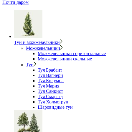
Почти даром
Туи и можжевельники
Можжевельники
Можжевельники горизонтальные
Можжевельники скальные
Туи
Туя Брабант
Туя Вагнери
Туя Колумна
Туя Мария
Туя Санкист
Туя Смарагд
Туя Холмструп
Шаровидные туи