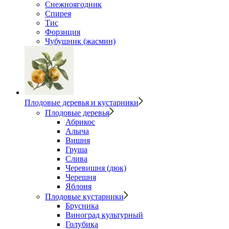
Снежноягодник
Спирея
Тис
Форзиция
Чубушник (жасмин)
Плодовые деревья и кустарники
Плодовые деревья
Абрикос
Алыча
Вишня
Груша
Слива
Черевишня (дюк)
Черешня
Яблоня
Плодовые кустарники
Брусника
Виноград культурный
Голубика