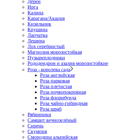
Дёрен
Ирга
Калина
Карагана/Акация
Кизильник
Крушина
Лапчатка
Лещина
Лох серебристый
Магнолия морозостойкая
Пузыреплодники
Рододендрон и азалия морозостойкие
Роза - королева сада
Роза английская
Роза парковая
Роза плетистая
Роза почвопокровная
Роза флорибунда
Роза чайно-гибридная
Роза шраб
Рябинники
Самшит вечнозелёный
Сирень
Скумпия
Смородина альпийская