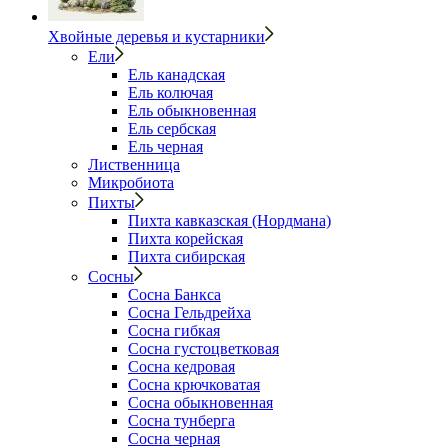
Хвойные деревья и кустарники
Ели
Ель канадская
Ель колючая
Ель обыкновенная
Ель сербская
Ель черная
Лиственница
Микробиота
Пихты
Пихта кавказская (Нордмана)
Пихта корейская
Пихта сибирская
Сосны
Сосна Банкса
Сосна Гельдрейха
Сосна гибкая
Сосна густоцветковая
Сосна кедровая
Сосна крючковатая
Сосна обыкновенная
Сосна тунберга
Сосна черная