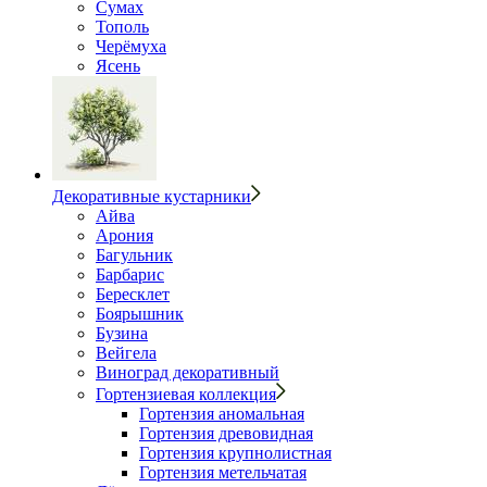
Сумах
Тополь
Черёмуха
Ясень
Декоративные кустарники
Айва
Арония
Багульник
Барбарис
Бересклет
Боярышник
Бузина
Вейгела
Виноград декоративный
Гортензиевая коллекция
Гортензия аномальная
Гортензия древовидная
Гортензия крупнолистная
Гортензия метельчатая