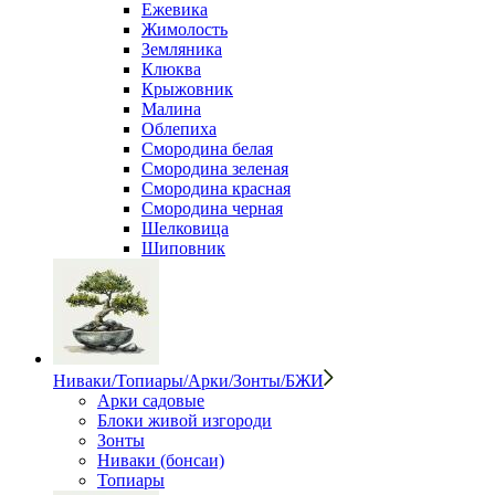
Ежевика
Жимолость
Земляника
Клюква
Крыжовник
Малина
Облепиха
Смородина белая
Смородина зеленая
Смородина красная
Смородина черная
Шелковица
Шиповник
Ниваки/Топиары/Арки/Зонты/БЖИ
Арки садовые
Блоки живой изгороди
Зонты
Ниваки (бонсаи)
Топиары