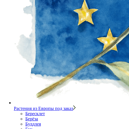
Растения из Европы под заказ
Бересклет
Берёза
Буддлея