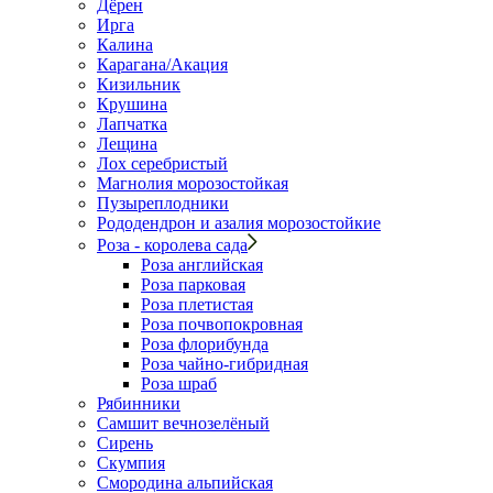
Дёрен
Ирга
Калина
Карагана/Акация
Кизильник
Крушина
Лапчатка
Лещина
Лох серебристый
Магнолия морозостойкая
Пузыреплодники
Рододендрон и азалия морозостойкие
Роза - королева сада
Роза английская
Роза парковая
Роза плетистая
Роза почвопокровная
Роза флорибунда
Роза чайно-гибридная
Роза шраб
Рябинники
Самшит вечнозелёный
Сирень
Скумпия
Смородина альпийская