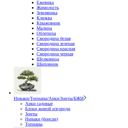
Ежевика
Жимолость
Земляника
Клюква
Крыжовник
Малина
Облепиха
Смородина белая
Смородина зеленая
Смородина красная
Смородина черная
Шелковица
Шиповник
Ниваки/Топиары/Арки/Зонты/БЖИ
Арки садовые
Блоки живой изгороди
Зонты
Ниваки (бонсаи)
Топиары