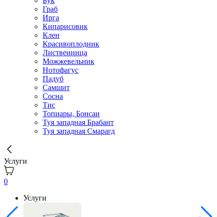
Бук
Граб
Ирга
Кипарисовик
Клен
Красивоплодник
Лиственница
Можжевельник
Нотофагус
Падуб
Самшит
Сосна
Тис
Топиары, Бонсаи
Туя западная Брабант
Туя западная Смарагд
Услуги
0
Услуги