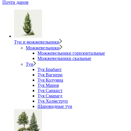
Почти даром
Туи и можжевельники
Можжевельники
Можжевельники горизонтальные
Можжевельники скальные
Туи
Туя Брабант
Туя Вагнери
Туя Колумна
Туя Мария
Туя Санкист
Туя Смарагд
Туя Холмструп
Шаровидные туи