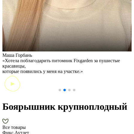
Маша Горбань
А
«Хотела поблагодарить питомник Fixgarden за пушистые
«
красавицы,
э
которые появились у меня на участке.»
Боярышник крупноплодный
Все товары
Фикс.Аутлет