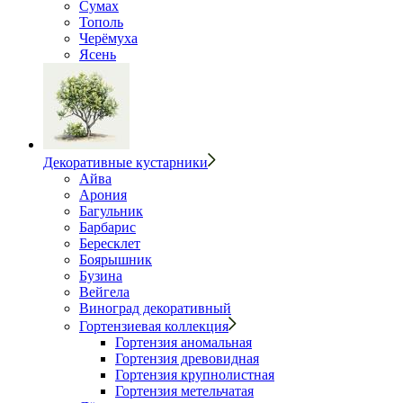
Сумах
Тополь
Черёмуха
Ясень
Декоративные кустарники
Айва
Арония
Багульник
Барбарис
Бересклет
Боярышник
Бузина
Вейгела
Виноград декоративный
Гортензиевая коллекция
Гортензия аномальная
Гортензия древовидная
Гортензия крупнолистная
Гортензия метельчатая