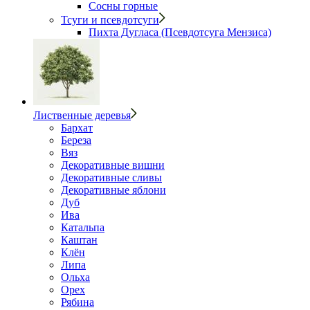
Сосны горные
Тсуги и псевдотсуги
Пихта Дугласа (Псевдотсуга Мензиса)
Лиственные деревья
Бархат
Береза
Вяз
Декоративные вишни
Декоративные сливы
Декоративные яблони
Дуб
Ива
Катальпа
Каштан
Клён
Липа
Ольха
Орех
Рябина