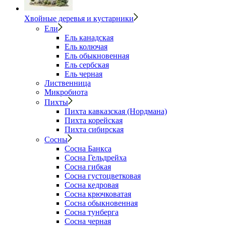
Хвойные деревья и кустарники
Ели
Ель канадская
Ель колючая
Ель обыкновенная
Ель сербская
Ель черная
Лиственница
Микробиота
Пихты
Пихта кавказская (Нордмана)
Пихта корейская
Пихта сибирская
Сосны
Сосна Банкса
Сосна Гельдрейха
Сосна гибкая
Сосна густоцветковая
Сосна кедровая
Сосна крючковатая
Сосна обыкновенная
Сосна тунберга
Сосна черная