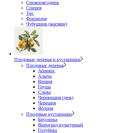
Снежноягодник
Спирея
Тис
Форзиция
Чубушник (жасмин)
Плодовые деревья и кустарники
Плодовые деревья
Абрикос
Алыча
Вишня
Груша
Слива
Черевишня (дюк)
Черешня
Яблоня
Плодовые кустарники
Брусника
Виноград культурный
Голубика