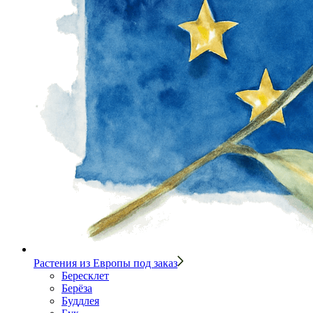
Растения из Европы под заказ
Бересклет
Берёза
Буддлея