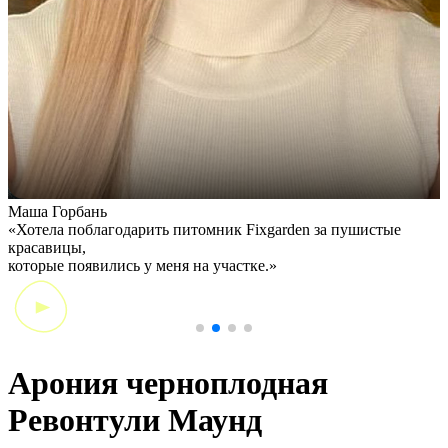
Маша Горбань
А
«Хотела поблагодарить питомник Fixgarden за пушистые
«
красавицы,
э
которые появились у меня на участке.»
Арония черноплодная
Ревонтули Маунд