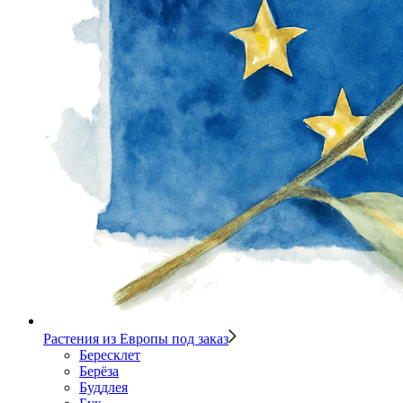
Растения из Европы под заказ
Бересклет
Берёза
Буддлея