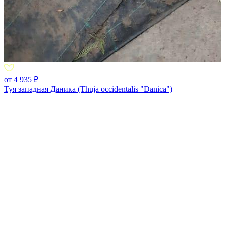
от 4 935 ₽
Туя западная Даника (Thuja occidentalis "Danica")