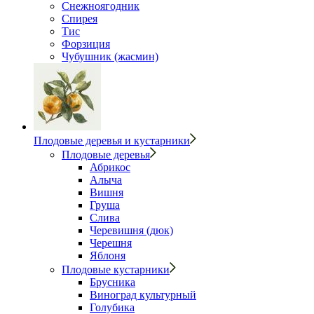
Снежноягодник
Спирея
Тис
Форзиция
Чубушник (жасмин)
Плодовые деревья и кустарники
Плодовые деревья
Абрикос
Алыча
Вишня
Груша
Слива
Черевишня (дюк)
Черешня
Яблоня
Плодовые кустарники
Брусника
Виноград культурный
Голубика