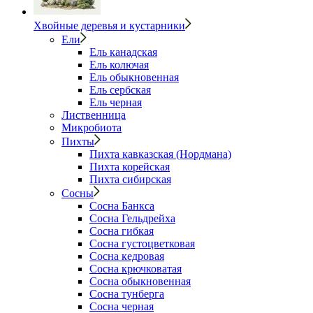
Хвойные деревья и кустарники
Ели
Ель канадская
Ель колючая
Ель обыкновенная
Ель сербская
Ель черная
Лиственница
Микробиота
Пихты
Пихта кавказская (Нордмана)
Пихта корейская
Пихта сибирская
Сосны
Сосна Банкса
Сосна Гельдрейха
Сосна гибкая
Сосна густоцветковая
Сосна кедровая
Сосна крючковатая
Сосна обыкновенная
Сосна тунберга
Сосна черная