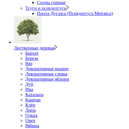
Сосны горные
Тсуги и псевдотсуги
Пихта Дугласа (Псевдотсуга Мензиса)
Лиственные деревья
Бархат
Береза
Вяз
Декоративные вишни
Декоративные сливы
Декоративные яблони
Дуб
Ива
Катальпа
Каштан
Клён
Липа
Ольха
Орех
Рябина