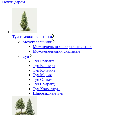
Почти даром
Туи и можжевельники
Можжевельники
Можжевельники горизонтальные
Можжевельники скальные
Туи
Туя Брабант
Туя Вагнери
Туя Колумна
Туя Мария
Туя Санкист
Туя Смарагд
Туя Холмструп
Шаровидные туи