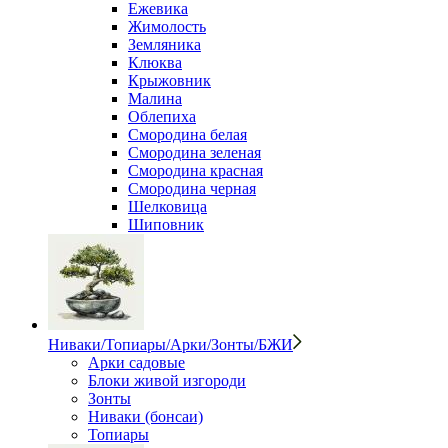
Ежевика
Жимолость
Земляника
Клюква
Крыжовник
Малина
Облепиха
Смородина белая
Смородина зеленая
Смородина красная
Смородина черная
Шелковица
Шиповник
Ниваки/Топиары/Арки/Зонты/БЖИ
Арки садовые
Блоки живой изгороди
Зонты
Ниваки (бонсаи)
Топиары