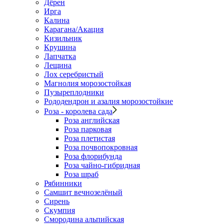
Дёрен
Ирга
Калина
Карагана/Акация
Кизильник
Крушина
Лапчатка
Лещина
Лох серебристый
Магнолия морозостойкая
Пузыреплодники
Рододендрон и азалия морозостойкие
Роза - королева сада
Роза английская
Роза парковая
Роза плетистая
Роза почвопокровная
Роза флорибунда
Роза чайно-гибридная
Роза шраб
Рябинники
Самшит вечнозелёный
Сирень
Скумпия
Смородина альпийская