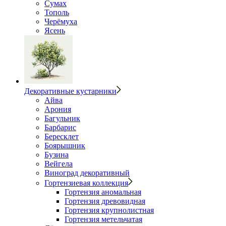
Сумах
Тополь
Черёмуха
Ясень
Декоративные кустарники
Айва
Арония
Багульник
Барбарис
Бересклет
Боярышник
Бузина
Вейгела
Виноград декоративный
Гортензиевая коллекция
Гортензия аномальная
Гортензия древовидная
Гортензия крупнолистная
Гортензия метельчатая