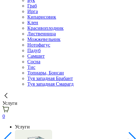
Бук
Граб
Ирга
Кипарисовик
Клен
Красивоплодник
Лиственница
Можжевельник
Нотофагус
Падуб
Самшит
Сосна
Тис
Топиары, Бонсаи
Туя западная Брабант
Туя западная Смарагд
Услуги
0
Услуги