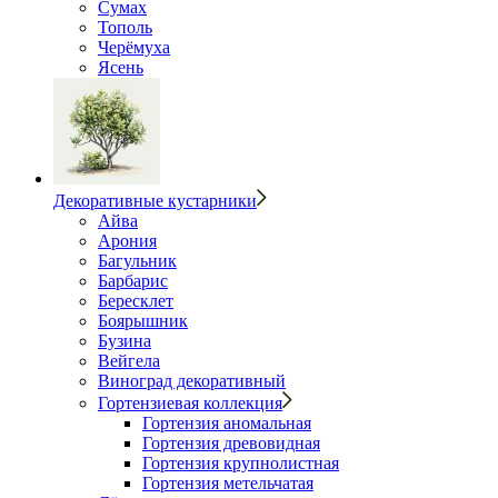
Сумах
Тополь
Черёмуха
Ясень
Декоративные кустарники
Айва
Арония
Багульник
Барбарис
Бересклет
Боярышник
Бузина
Вейгела
Виноград декоративный
Гортензиевая коллекция
Гортензия аномальная
Гортензия древовидная
Гортензия крупнолистная
Гортензия метельчатая