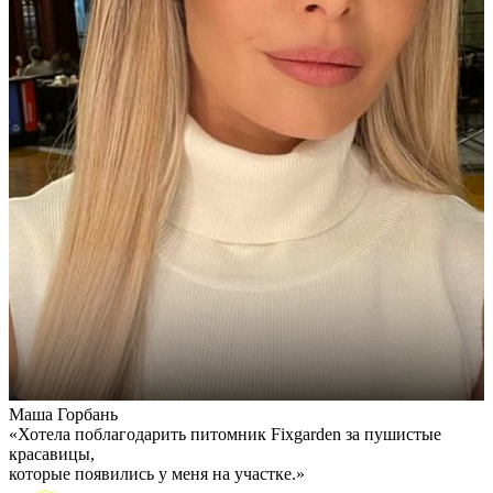
Маша Горбань
А
«Хотела поблагодарить питомник Fixgarden за пушистые
«
красавицы,
э
которые появились у меня на участке.»