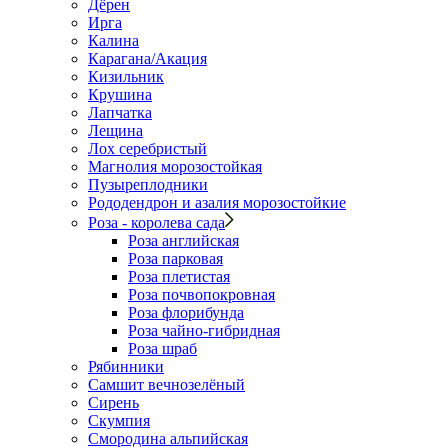
Дёрен
Ирга
Калина
Карагана/Акация
Кизильник
Крушина
Лапчатка
Лещина
Лох серебристый
Магнолия морозостойкая
Пузыреплодники
Рододендрон и азалия морозостойкие
Роза - королева сада
Роза английская
Роза парковая
Роза плетистая
Роза почвопокровная
Роза флорибунда
Роза чайно-гибридная
Роза шраб
Рябинники
Самшит вечнозелёный
Сирень
Скумпия
Смородина альпийская