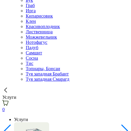
Бук
Граб
Ирга
Кипарисовик
Клен
Красивоплодник
Лиственница
Можжевельник
Нотофагус
Падуб
Самшит
Сосна
Тис
Топиары, Бонсаи
Туя западная Брабант
Туя западная Смарагд
Услуги
0
Услуги