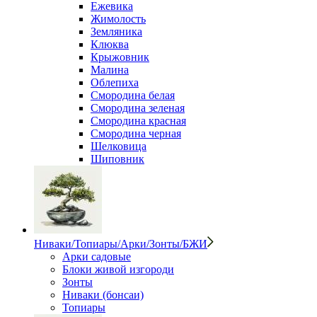
Ежевика
Жимолость
Земляника
Клюква
Крыжовник
Малина
Облепиха
Смородина белая
Смородина зеленая
Смородина красная
Смородина черная
Шелковица
Шиповник
Ниваки/Топиары/Арки/Зонты/БЖИ
Арки садовые
Блоки живой изгороди
Зонты
Ниваки (бонсаи)
Топиары