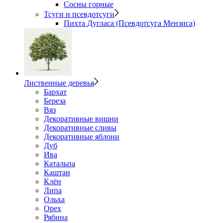
Сосны горные
Тсуги и псевдотсуги
Пихта Дугласа (Псевдотсуга Мензиса)
Лиственные деревья
Бархат
Береза
Вяз
Декоративные вишни
Декоративные сливы
Декоративные яблони
Дуб
Ива
Катальпа
Каштан
Клён
Липа
Ольха
Орех
Рябина