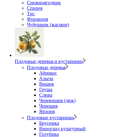
Снежноягодник
Спирея
Тис
Форзиция
Чубушник (жасмин)
Плодовые деревья и кустарники
Плодовые деревья
Абрикос
Алыча
Вишня
Груша
Слива
Черевишня (дюк)
Черешня
Яблоня
Плодовые кустарники
Брусника
Виноград культурный
Голубика