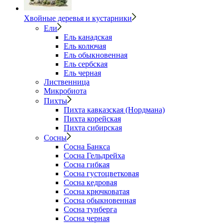
Хвойные деревья и кустарники
Ели
Ель канадская
Ель колючая
Ель обыкновенная
Ель сербская
Ель черная
Лиственница
Микробиота
Пихты
Пихта кавказская (Нордмана)
Пихта корейская
Пихта сибирская
Сосны
Сосна Банкса
Сосна Гельдрейха
Сосна гибкая
Сосна густоцветковая
Сосна кедровая
Сосна крючковатая
Сосна обыкновенная
Сосна тунберга
Сосна черная