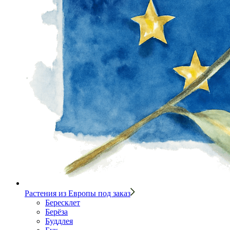
Растения из Европы под заказ
Бересклет
Берёза
Буддлея