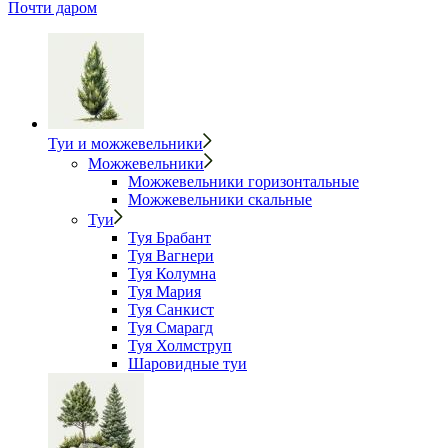
Почти даром
Туи и можжевельники
Можжевельники
Можжевельники горизонтальные
Можжевельники скальные
Туи
Туя Брабант
Туя Вагнери
Туя Колумна
Туя Мария
Туя Санкист
Туя Смарагд
Туя Холмструп
Шаровидные туи