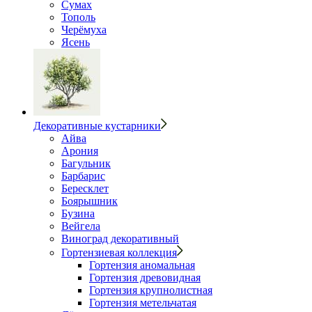
Сумах
Тополь
Черёмуха
Ясень
Декоративные кустарники
Айва
Арония
Багульник
Барбарис
Бересклет
Боярышник
Бузина
Вейгела
Виноград декоративный
Гортензиевая коллекция
Гортензия аномальная
Гортензия древовидная
Гортензия крупнолистная
Гортензия метельчатая