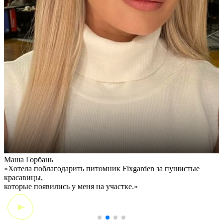
Маша Горбань
А
«Хотела поблагодарить питомник Fixgarden за пушистые
«
красавицы,
э
которые появились у меня на участке.»