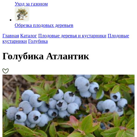
Уход за газоном
Обрезка плодовых деревьев
Главная
Каталог
Плодовые деревья и кустарники
Плодовые
кустарники
Голубика
Голубика Атлантик