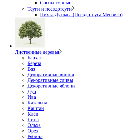
Сосны горные
Тсуги и псевдотсуги
Пихта Дугласа (Псевдотсуга Мензиса)
Лиственные деревья
Бархат
Береза
Вяз
Декоративные вишни
Декоративные сливы
Декоративные яблони
Дуб
Ива
Катальпа
Каштан
Клён
Липа
Ольха
Орех
Рябина