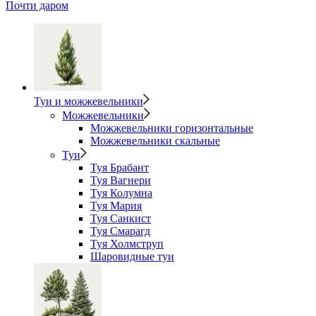
Почти даром
Туи и можжевельники
Можжевельники
Можжевельники горизонтальные
Можжевельники скальные
Туи
Туя Брабант
Туя Вагнери
Туя Колумна
Туя Мария
Туя Санкист
Туя Смарагд
Туя Холмструп
Шаровидные туи