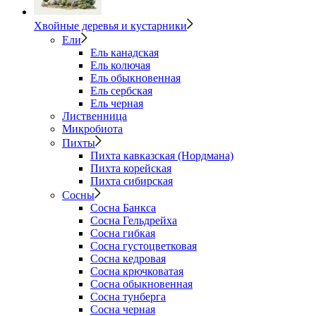
Хвойные деревья и кустарники
Ели
Ель канадская
Ель колючая
Ель обыкновенная
Ель сербская
Ель черная
Лиственница
Микробиота
Пихты
Пихта кавказская (Нордмана)
Пихта корейская
Пихта сибирская
Сосны
Сосна Банкса
Сосна Гельдрейха
Сосна гибкая
Сосна густоцветковая
Сосна кедровая
Сосна крючковатая
Сосна обыкновенная
Сосна тунберга
Сосна черная