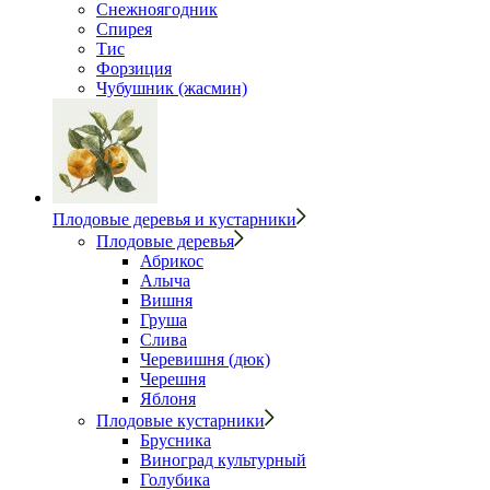
Снежноягодник
Спирея
Тис
Форзиция
Чубушник (жасмин)
Плодовые деревья и кустарники
Плодовые деревья
Абрикос
Алыча
Вишня
Груша
Слива
Черевишня (дюк)
Черешня
Яблоня
Плодовые кустарники
Брусника
Виноград культурный
Голубика