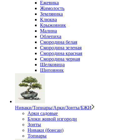
Ежевика
Жимолость
Земляника
Клюква
Крыжовник
Малина
Облепиха
Смородина белая
Смородина зеленая
Смородина красная
Смородина черная
Шелковица
Шиповник
Ниваки/Топиары/Арки/Зонты/БЖИ
Арки садовые
Блоки живой изгороди
Зонты
Ниваки (бонсаи)
Топиары