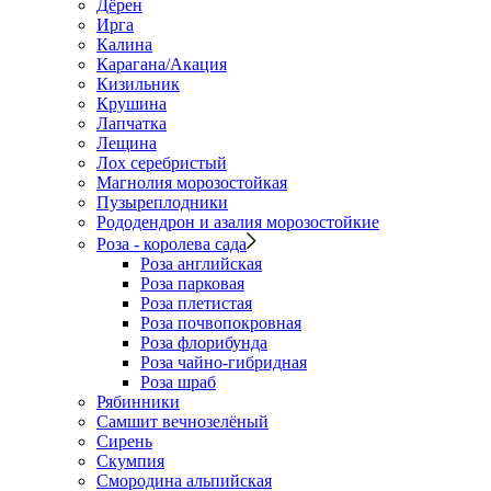
Дёрен
Ирга
Калина
Карагана/Акация
Кизильник
Крушина
Лапчатка
Лещина
Лох серебристый
Магнолия морозостойкая
Пузыреплодники
Рододендрон и азалия морозостойкие
Роза - королева сада
Роза английская
Роза парковая
Роза плетистая
Роза почвопокровная
Роза флорибунда
Роза чайно-гибридная
Роза шраб
Рябинники
Самшит вечнозелёный
Сирень
Скумпия
Смородина альпийская