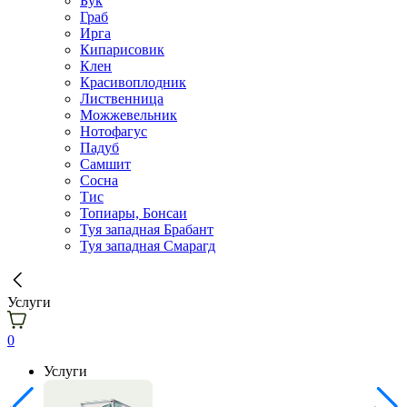
Бук
Граб
Ирга
Кипарисовик
Клен
Красивоплодник
Лиственница
Можжевельник
Нотофагус
Падуб
Самшит
Сосна
Тис
Топиары, Бонсаи
Туя западная Брабант
Туя западная Смарагд
Услуги
0
Услуги