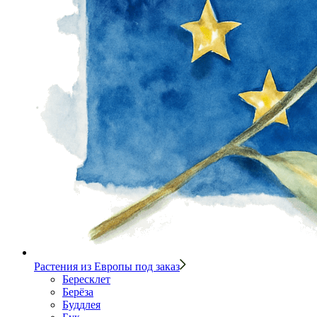
Растения из Европы под заказ
Бересклет
Берёза
Буддлея