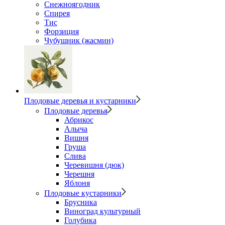
Снежноягодник
Спирея
Тис
Форзиция
Чубушник (жасмин)
Плодовые деревья и кустарники
Плодовые деревья
Абрикос
Алыча
Вишня
Груша
Слива
Черевишня (дюк)
Черешня
Яблоня
Плодовые кустарники
Брусника
Виноград культурный
Голубика