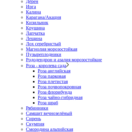
Дёрен
Ирга
Калина
Карагана/Акация
Кизильник
Крушина
Лапчатка
Лещина
Лох серебристый
Магнолия морозостойкая
Пузыреплодники
Рододендрон и азалия морозостойкие
Роза - королева сада
Роза английская
Роза парковая
Роза плетистая
Роза почвопокровная
Роза флорибунда
Роза чайно-гибридная
Роза шраб
Рябинники
Самшит вечнозелёный
Сирень
Скумпия
Смородина альпийская