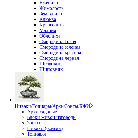
Ежевика
Жимолость
Земляника
Клюква
Крыжовник
Малина
Облепиха
Смородина белая
Смородина зеленая
Смородина красная
Смородина черная
Шелковица
Шиповник
Ниваки/Топиары/Арки/Зонты/БЖИ
Арки садовые
Блоки живой изгороди
Зонты
Ниваки (бонсаи)
Топиары