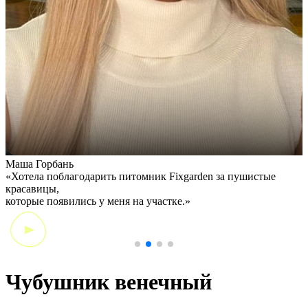
Маша Горбань
А
«Хотела поблагодарить питомник Fixgarden за пушистые
«
красавицы,
э
которые появились у меня на участке.»
Чубушник венечный