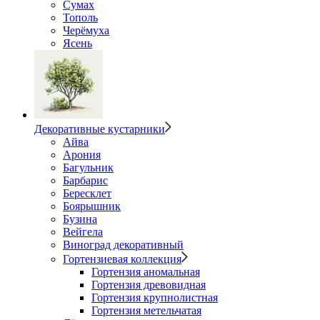
Сумах
Тополь
Черёмуха
Ясень
Декоративные кустарники
Айва
Арония
Багульник
Барбарис
Бересклет
Боярышник
Бузина
Вейгела
Виноград декоративный
Гортензиевая коллекция
Гортензия аномальная
Гортензия древовидная
Гортензия крупнолистная
Гортензия метельчатая