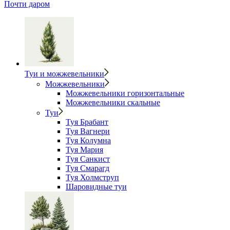
Почти даром
Туи и можжевельники
Можжевельники
Можжевельники горизонтальные
Можжевельники скальные
Туи
Туя Брабант
Туя Вагнери
Туя Колумна
Туя Мария
Туя Санкист
Туя Смарагд
Туя Холмструп
Шаровидные туи