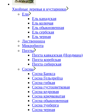
Хвойные деревья и кустарники
Ели
Ель канадская
Ель колючая
Ель обыкновенная
Ель сербская
Ель черная
Лиственница
Микробиота
Пихты
Пихта кавказская (Нордмана)
Пихта корейская
Пихта сибирская
Сосны
Сосна Банкса
Сосна Гельдрейха
Сосна гибкая
Сосна густоцветковая
Сосна кедровая
Сосна крючковатая
Сосна обыкновенная
Сосна тунберга
Сосна черная