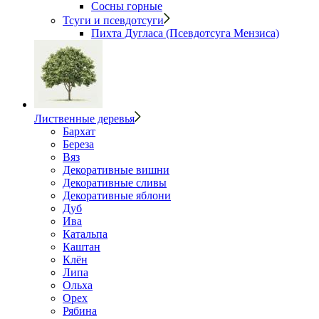
Сосны горные
Тсуги и псевдотсуги
Пихта Дугласа (Псевдотсуга Мензиса)
Лиственные деревья
Бархат
Береза
Вяз
Декоративные вишни
Декоративные сливы
Декоративные яблони
Дуб
Ива
Катальпа
Каштан
Клён
Липа
Ольха
Орех
Рябина