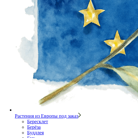
Растения из Европы под заказ
Бересклет
Берёза
Буддлея