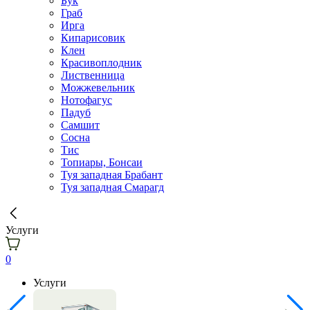
Бук
Граб
Ирга
Кипарисовик
Клен
Красивоплодник
Лиственница
Можжевельник
Нотофагус
Падуб
Самшит
Сосна
Тис
Топиары, Бонсаи
Туя западная Брабант
Туя западная Смарагд
Услуги
0
Услуги