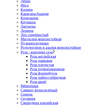
Дёрен
Ирга
Калина
Карагана/Акация
Кизильник
Крушина
Лапчатка
Лещина
Лох серебристый
Магнолия морозостойкая
Пузыреплодники
Рододендрон и азалия морозостойкие
Роза - королева сада
Роза английская
Роза парковая
Роза плетистая
Роза почвопокровная
Роза флорибунда
Роза чайно-гибридная
Роза шраб
Рябинники
Самшит вечнозелёный
Сирень
Скумпия
Смородина альпийская