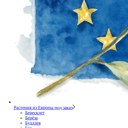
Растения из Европы под заказ
Бересклет
Берёза
Буддлея