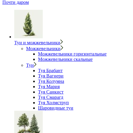
Почти даром
Туи и можжевельники
Можжевельники
Можжевельники горизонтальные
Можжевельники скальные
Туи
Туя Брабант
Туя Вагнери
Туя Колумна
Туя Мария
Туя Санкист
Туя Смарагд
Туя Холмструп
Шаровидные туи