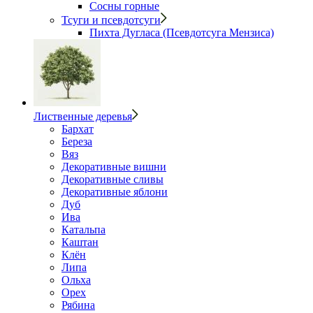
Сосны горные
Тсуги и псевдотсуги
Пихта Дугласа (Псевдотсуга Мензиса)
Лиственные деревья
Бархат
Береза
Вяз
Декоративные вишни
Декоративные сливы
Декоративные яблони
Дуб
Ива
Катальпа
Каштан
Клён
Липа
Ольха
Орех
Рябина