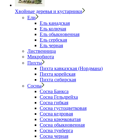
Хвойные деревья и кустарники
Ели
Ель канадская
Ель колючая
Ель обыкновенная
Ель сербская
Ель черная
Лиственница
Микробиота
Пихты
Пихта кавказская (Нордмана)
Пихта корейская
Пихта сибирская
Сосны
Сосна Банкса
Сосна Гельдрейха
Сосна гибкая
Сосна густоцветковая
Сосна кедровая
Сосна крючковатая
Сосна обыкновенная
Сосна тунберга
Сосна черная