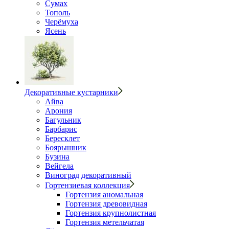
Сумах
Тополь
Черёмуха
Ясень
Декоративные кустарники
Айва
Арония
Багульник
Барбарис
Бересклет
Боярышник
Бузина
Вейгела
Виноград декоративный
Гортензиевая коллекция
Гортензия аномальная
Гортензия древовидная
Гортензия крупнолистная
Гортензия метельчатая