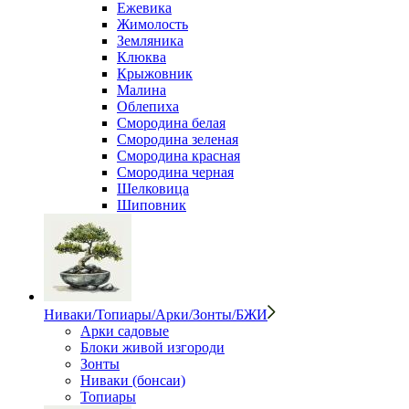
Ежевика
Жимолость
Земляника
Клюква
Крыжовник
Малина
Облепиха
Смородина белая
Смородина зеленая
Смородина красная
Смородина черная
Шелковица
Шиповник
Ниваки/Топиары/Арки/Зонты/БЖИ
Арки садовые
Блоки живой изгороди
Зонты
Ниваки (бонсаи)
Топиары