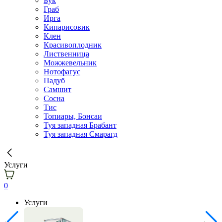
Бук
Граб
Ирга
Кипарисовик
Клен
Красивоплодник
Лиственница
Можжевельник
Нотофагус
Падуб
Самшит
Сосна
Тис
Топиары, Бонсаи
Туя западная Брабант
Туя западная Смарагд
Услуги
0
Услуги