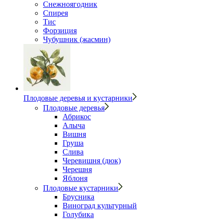
Снежноягодник
Спирея
Тис
Форзиция
Чубушник (жасмин)
Плодовые деревья и кустарники
Плодовые деревья
Абрикос
Алыча
Вишня
Груша
Слива
Черевишня (дюк)
Черешня
Яблоня
Плодовые кустарники
Брусника
Виноград культурный
Голубика