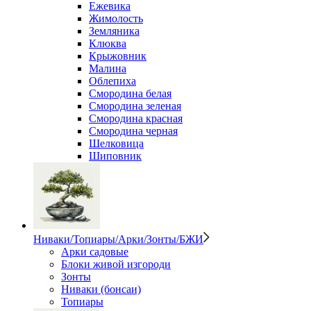
Ежевика
Жимолость
Земляника
Клюква
Крыжовник
Малина
Облепиха
Смородина белая
Смородина зеленая
Смородина красная
Смородина черная
Шелковица
Шиповник
Ниваки/Топиары/Арки/Зонты/БЖИ
Арки садовые
Блоки живой изгороди
Зонты
Ниваки (бонсаи)
Топиары