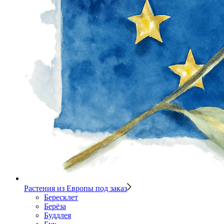
Растения из Европы под заказ
Бересклет
Берёза
Буддлея