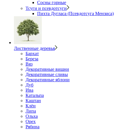
Сосны горные
Тсуги и псевдотсуги
Пихта Дугласа (Псевдотсуга Мензиса)
Лиственные деревья
Бархат
Береза
Вяз
Декоративные вишни
Декоративные сливы
Декоративные яблони
Дуб
Ива
Катальпа
Каштан
Клён
Липа
Ольха
Орех
Рябина