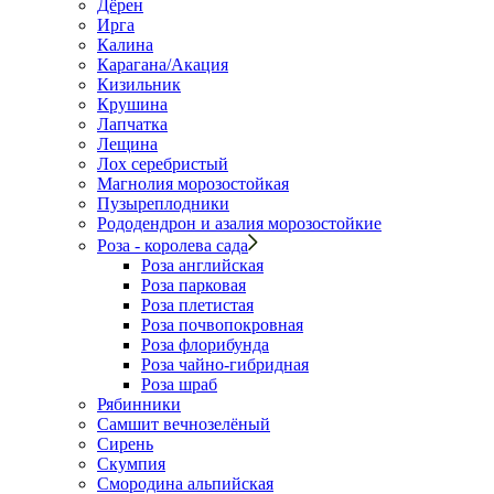
Дёрен
Ирга
Калина
Карагана/Акация
Кизильник
Крушина
Лапчатка
Лещина
Лох серебристый
Магнолия морозостойкая
Пузыреплодники
Рододендрон и азалия морозостойкие
Роза - королева сада
Роза английская
Роза парковая
Роза плетистая
Роза почвопокровная
Роза флорибунда
Роза чайно-гибридная
Роза шраб
Рябинники
Самшит вечнозелёный
Сирень
Скумпия
Смородина альпийская