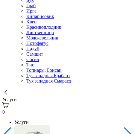
Бук
Граб
Ирга
Кипарисовик
Клен
Красивоплодник
Лиственница
Можжевельник
Нотофагус
Падуб
Самшит
Сосна
Тис
Топиары, Бонсаи
Туя западная Брабант
Туя западная Смарагд
Услуги
0
Услуги