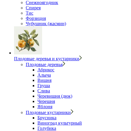
Снежноягодник
Спирея
Тис
Форзиция
Чубушник (жасмин)
Плодовые деревья и кустарники
Плодовые деревья
Абрикос
Алыча
Вишня
Груша
Слива
Черевишня (дюк)
Черешня
Яблоня
Плодовые кустарники
Брусника
Виноград культурный
Голубика