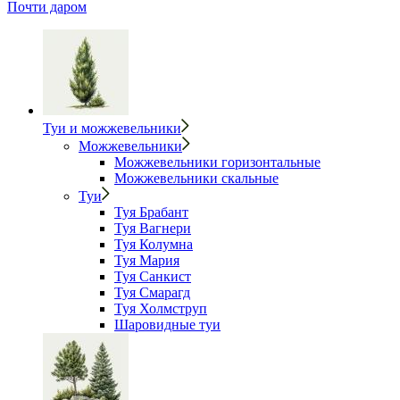
Почти даром
Туи и можжевельники
Можжевельники
Можжевельники горизонтальные
Можжевельники скальные
Туи
Туя Брабант
Туя Вагнери
Туя Колумна
Туя Мария
Туя Санкист
Туя Смарагд
Туя Холмструп
Шаровидные туи