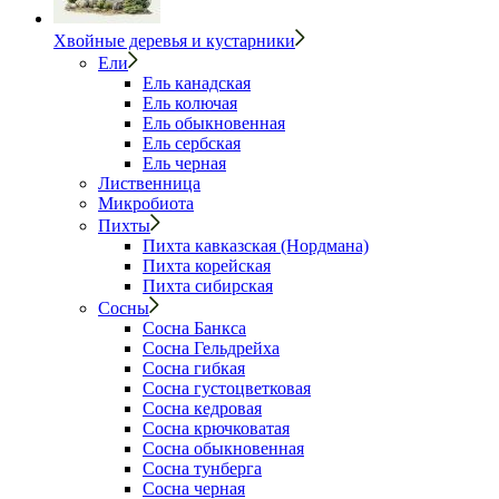
Хвойные деревья и кустарники
Ели
Ель канадская
Ель колючая
Ель обыкновенная
Ель сербская
Ель черная
Лиственница
Микробиота
Пихты
Пихта кавказская (Нордмана)
Пихта корейская
Пихта сибирская
Сосны
Сосна Банкса
Сосна Гельдрейха
Сосна гибкая
Сосна густоцветковая
Сосна кедровая
Сосна крючковатая
Сосна обыкновенная
Сосна тунберга
Сосна черная