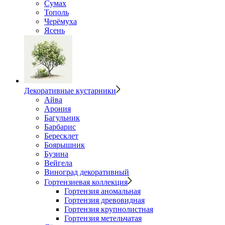
Сумах
Тополь
Черёмуха
Ясень
Декоративные кустарники
Айва
Арония
Багульник
Барбарис
Бересклет
Боярышник
Бузина
Вейгела
Виноград декоративный
Гортензиевая коллекция
Гортензия аномальная
Гортензия древовидная
Гортензия крупнолистная
Гортензия метельчатая