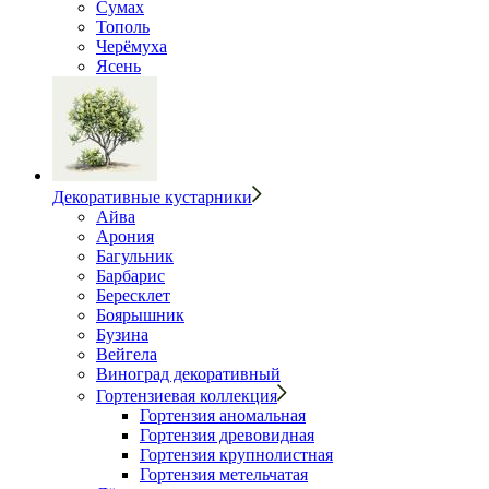
Сумах
Тополь
Черёмуха
Ясень
Декоративные кустарники
Айва
Арония
Багульник
Барбарис
Бересклет
Боярышник
Бузина
Вейгела
Виноград декоративный
Гортензиевая коллекция
Гортензия аномальная
Гортензия древовидная
Гортензия крупнолистная
Гортензия метельчатая