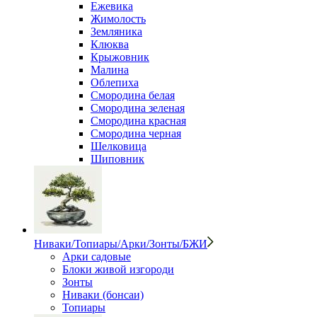
Ежевика
Жимолость
Земляника
Клюква
Крыжовник
Малина
Облепиха
Смородина белая
Смородина зеленая
Смородина красная
Смородина черная
Шелковица
Шиповник
Ниваки/Топиары/Арки/Зонты/БЖИ
Арки садовые
Блоки живой изгороди
Зонты
Ниваки (бонсаи)
Топиары