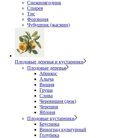
Снежноягодник
Спирея
Тис
Форзиция
Чубушник (жасмин)
Плодовые деревья и кустарники
Плодовые деревья
Абрикос
Алыча
Вишня
Груша
Слива
Черевишня (дюк)
Черешня
Яблоня
Плодовые кустарники
Брусника
Виноград культурный
Голубика