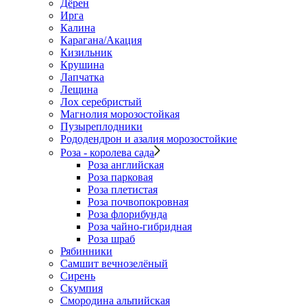
Дёрен
Ирга
Калина
Карагана/Акация
Кизильник
Крушина
Лапчатка
Лещина
Лох серебристый
Магнолия морозостойкая
Пузыреплодники
Рододендрон и азалия морозостойкие
Роза - королева сада
Роза английская
Роза парковая
Роза плетистая
Роза почвопокровная
Роза флорибунда
Роза чайно-гибридная
Роза шраб
Рябинники
Самшит вечнозелёный
Сирень
Скумпия
Смородина альпийская