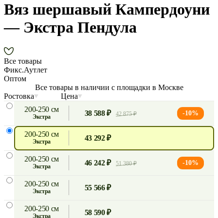
Вяз шершавый Кампердоуни
— Экстра Пендула
Все товары
Фикс.Аутлет
Оптом
Все товары в наличии с площадки в Москве
Ростовка
Цена
200-250 см
38 588 ₽
-10%
42 875 ₽
экстра
200-250 см
43 292 ₽
экстра
200-250 см
46 242 ₽
-10%
51 380 ₽
экстра
200-250 см
55 566 ₽
экстра
200-250 см
58 590 ₽
экстра