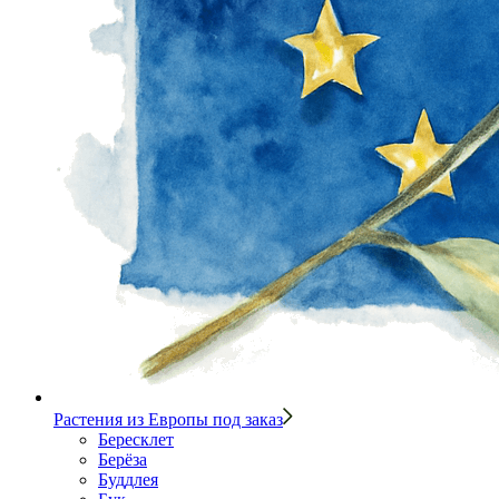
Растения из Европы под заказ
Бересклет
Берёза
Буддлея