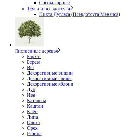
Сосны горные
Тсуги и псевдотсуги
Пихта Дугласа (Псевдотсуга Мензиса)
Лиственные деревья
Бархат
Береза
Вяз
Декоративные вишни
Декоративные сливы
Декоративные яблони
Дуб
Ива
Катальпа
Каштан
Клён
Липа
Ольха
Орех
Рябина