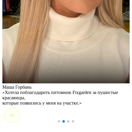
Маша Горбань
А
«Хотела поблагодарить питомник Fixgarden за пушистые
«
красавицы,
э
которые появились у меня на участке.»