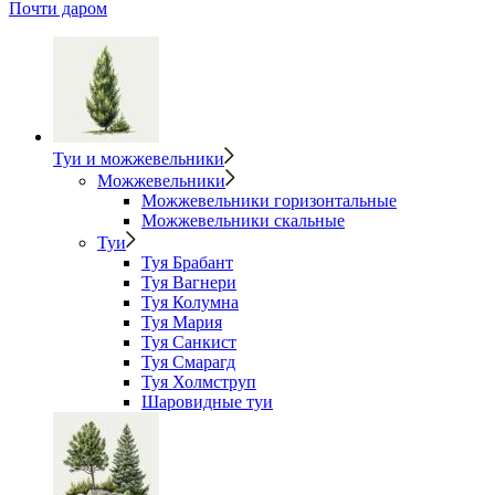
Почти даром
Туи и можжевельники
Можжевельники
Можжевельники горизонтальные
Можжевельники скальные
Туи
Туя Брабант
Туя Вагнери
Туя Колумна
Туя Мария
Туя Санкист
Туя Смарагд
Туя Холмструп
Шаровидные туи