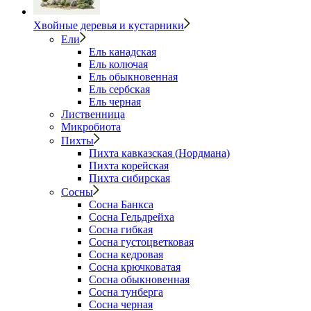
Хвойные деревья и кустарники
Ели
Ель канадская
Ель колючая
Ель обыкновенная
Ель сербская
Ель черная
Лиственница
Микробиота
Пихты
Пихта кавказская (Нордмана)
Пихта корейская
Пихта сибирская
Сосны
Сосна Банкса
Сосна Гельдрейха
Сосна гибкая
Сосна густоцветковая
Сосна кедровая
Сосна крючковатая
Сосна обыкновенная
Сосна тунберга
Сосна черная