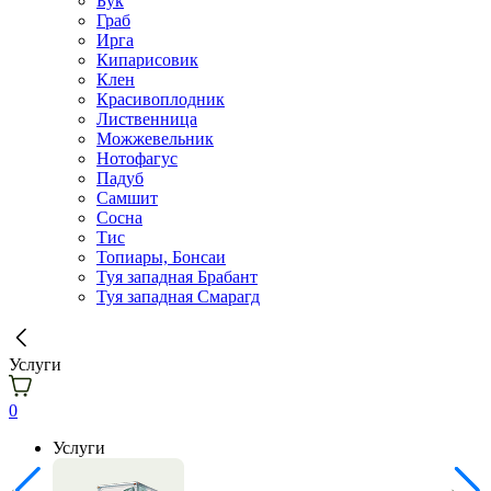
Бук
Граб
Ирга
Кипарисовик
Клен
Красивоплодник
Лиственница
Можжевельник
Нотофагус
Падуб
Самшит
Сосна
Тис
Топиары, Бонсаи
Туя западная Брабант
Туя западная Смарагд
Услуги
0
Услуги