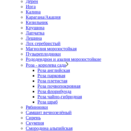
Дёрен
Ирга
Калина
Карагана/Акация
Кизильник
Крушина
Лапчатка
Лещина
Лох серебристый
Магнолия морозостойкая
Пузыреплодники
Рододендрон и азалия морозостойкие
Роза - королева сада
Роза английская
Роза парковая
Роза плетистая
Роза почвопокровная
Роза флорибунда
Роза чайно-гибридная
Роза шраб
Рябинники
Самшит вечнозелёный
Сирень
Скумпия
Смородина альпийская