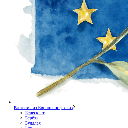
Растения из Европы под заказ
Бересклет
Берёза
Буддлея