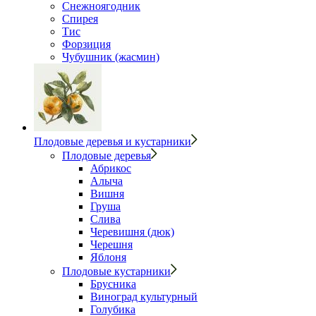
Снежноягодник
Спирея
Тис
Форзиция
Чубушник (жасмин)
Плодовые деревья и кустарники
Плодовые деревья
Абрикос
Алыча
Вишня
Груша
Слива
Черевишня (дюк)
Черешня
Яблоня
Плодовые кустарники
Брусника
Виноград культурный
Голубика