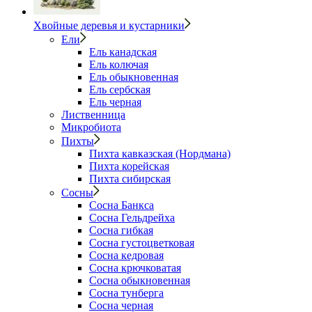
Хвойные деревья и кустарники
Ели
Ель канадская
Ель колючая
Ель обыкновенная
Ель сербская
Ель черная
Лиственница
Микробиота
Пихты
Пихта кавказская (Нордмана)
Пихта корейская
Пихта сибирская
Сосны
Сосна Банкса
Сосна Гельдрейха
Сосна гибкая
Сосна густоцветковая
Сосна кедровая
Сосна крючковатая
Сосна обыкновенная
Сосна тунберга
Сосна черная