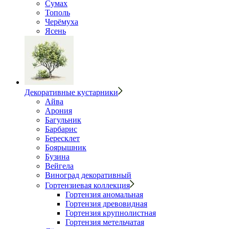
Сумах
Тополь
Черёмуха
Ясень
Декоративные кустарники
Айва
Арония
Багульник
Барбарис
Бересклет
Боярышник
Бузина
Вейгела
Виноград декоративный
Гортензиевая коллекция
Гортензия аномальная
Гортензия древовидная
Гортензия крупнолистная
Гортензия метельчатая