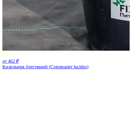
от 462 ₽
Кизильник блестящий (Cotoneaster lucidus)