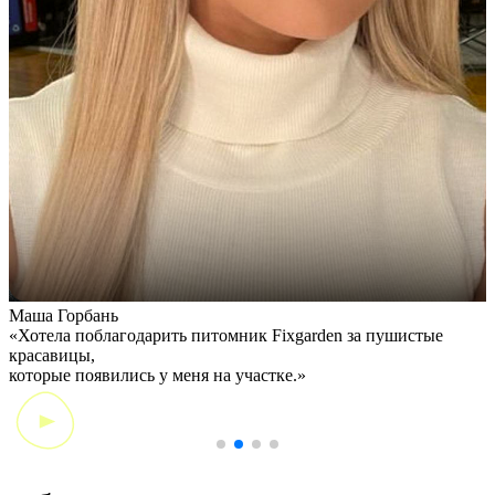
Маша Горбань
А
«Хотела поблагодарить питомник Fixgarden за пушистые
«
красавицы,
э
которые появились у меня на участке.»