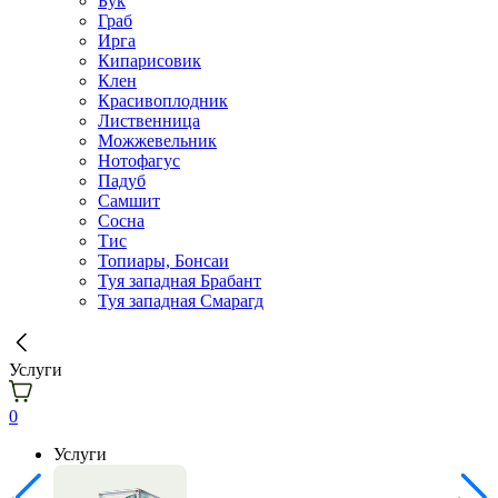
Бук
Граб
Ирга
Кипарисовик
Клен
Красивоплодник
Лиственница
Можжевельник
Нотофагус
Падуб
Самшит
Сосна
Тис
Топиары, Бонсаи
Туя западная Брабант
Туя западная Смарагд
Услуги
0
Услуги