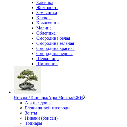
Ежевика
Жимолость
Земляника
Клюква
Крыжовник
Малина
Облепиха
Смородина белая
Смородина зеленая
Смородина красная
Смородина черная
Шелковица
Шиповник
Ниваки/Топиары/Арки/Зонты/БЖИ
Арки садовые
Блоки живой изгороди
Зонты
Ниваки (бонсаи)
Топиары