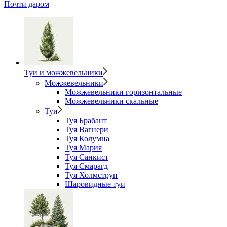
Почти даром
Туи и можжевельники
Можжевельники
Можжевельники горизонтальные
Можжевельники скальные
Туи
Туя Брабант
Туя Вагнери
Туя Колумна
Туя Мария
Туя Санкист
Туя Смарагд
Туя Холмструп
Шаровидные туи