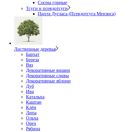
Сосны горные
Тсуги и псевдотсуги
Пихта Дугласа (Псевдотсуга Мензиса)
Лиственные деревья
Бархат
Береза
Вяз
Декоративные вишни
Декоративные сливы
Декоративные яблони
Дуб
Ива
Катальпа
Каштан
Клён
Липа
Ольха
Орех
Рябина