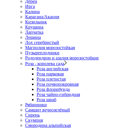
Дёрен
Ирга
Калина
Карагана/Акация
Кизильник
Крушина
Лапчатка
Лещина
Лох серебристый
Магнолия морозостойкая
Пузыреплодники
Рододендрон и азалия морозостойкие
Роза - королева сада
Роза английская
Роза парковая
Роза плетистая
Роза почвопокровная
Роза флорибунда
Роза чайно-гибридная
Роза шраб
Рябинники
Самшит вечнозелёный
Сирень
Скумпия
Смородина альпийская