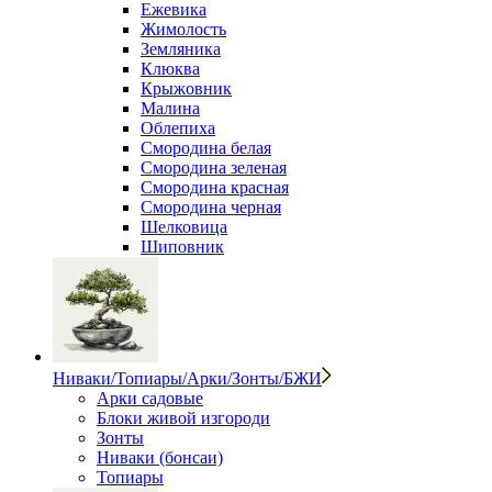
Ежевика
Жимолость
Земляника
Клюква
Крыжовник
Малина
Облепиха
Смородина белая
Смородина зеленая
Смородина красная
Смородина черная
Шелковица
Шиповник
Ниваки/Топиары/Арки/Зонты/БЖИ
Арки садовые
Блоки живой изгороди
Зонты
Ниваки (бонсаи)
Топиары