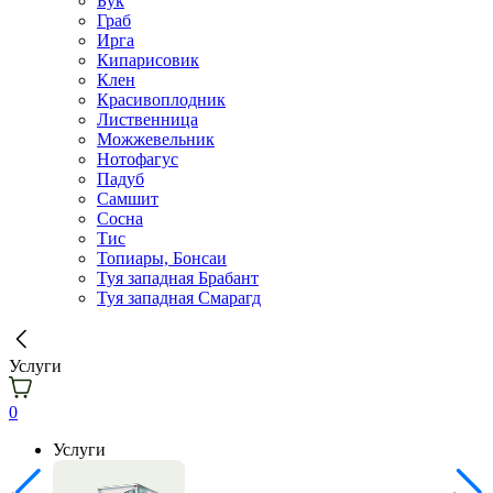
Бук
Граб
Ирга
Кипарисовик
Клен
Красивоплодник
Лиственница
Можжевельник
Нотофагус
Падуб
Самшит
Сосна
Тис
Топиары, Бонсаи
Туя западная Брабант
Туя западная Смарагд
Услуги
0
Услуги