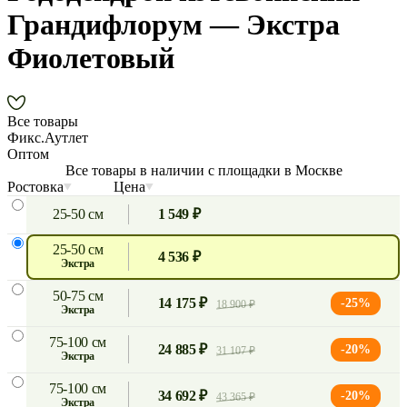
Грандифлорум — Экстра
Фиолетовый
Все товары
Фикс.Аутлет
Оптом
Все товары в наличии с площадки в Москве
Ростовка
Цена
25-50 см
1 549 ₽
25-50 см
4 536 ₽
экстра
50-75 см
14 175 ₽
-25%
18 900 ₽
экстра
75-100 см
24 885 ₽
-20%
31 107 ₽
экстра
75-100 см
34 692 ₽
-20%
43 365 ₽
экстра