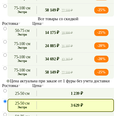
75-100 см
58 149 ₽
-25%
77 532 ₽
экстра
Все товары со скидкой
Ростовка
Цена
50-75 см
14 175 ₽
-25%
18 900 ₽
экстра
75-100 см
24 885 ₽
-20%
31 107 ₽
экстра
75-100 см
34 692 ₽
-20%
43 365 ₽
экстра
75-100 см
58 149 ₽
-25%
77 532 ₽
экстра
Цена актуальна при заказе от 1 фуры без учета доставки
Ростовка
Цена
25-50 см
1 239 ₽
25-50 см
3 629 ₽
экстра