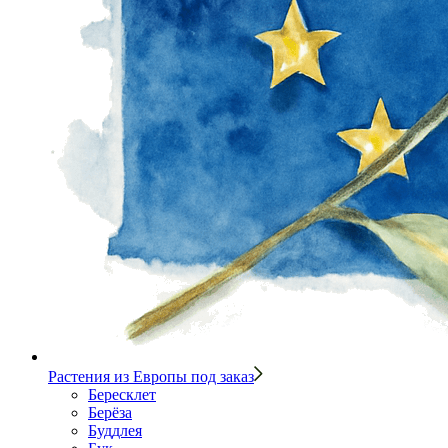
Растения из Европы под заказ
Бересклет
Берёза
Буддлея