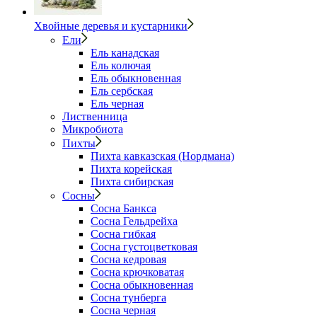
Хвойные деревья и кустарники
Ели
Ель канадская
Ель колючая
Ель обыкновенная
Ель сербская
Ель черная
Лиственница
Микробиота
Пихты
Пихта кавказская (Нордмана)
Пихта корейская
Пихта сибирская
Сосны
Сосна Банкса
Сосна Гельдрейха
Сосна гибкая
Сосна густоцветковая
Сосна кедровая
Сосна крючковатая
Сосна обыкновенная
Сосна тунберга
Сосна черная