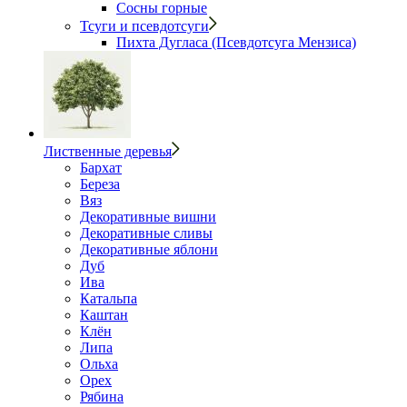
Сосны горные
Тсуги и псевдотсуги
Пихта Дугласа (Псевдотсуга Мензиса)
Лиственные деревья
Бархат
Береза
Вяз
Декоративные вишни
Декоративные сливы
Декоративные яблони
Дуб
Ива
Катальпа
Каштан
Клён
Липа
Ольха
Орех
Рябина