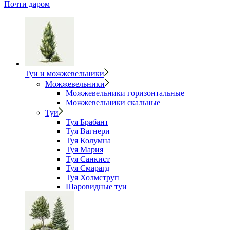
Почти даром
Туи и можжевельники
Можжевельники
Можжевельники горизонтальные
Можжевельники скальные
Туи
Туя Брабант
Туя Вагнери
Туя Колумна
Туя Мария
Туя Санкист
Туя Смарагд
Туя Холмструп
Шаровидные туи