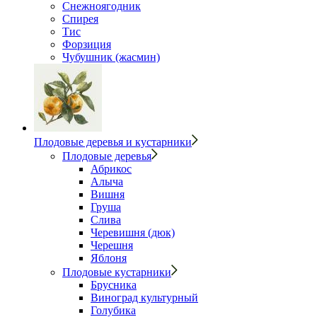
Снежноягодник
Спирея
Тис
Форзиция
Чубушник (жасмин)
Плодовые деревья и кустарники
Плодовые деревья
Абрикос
Алыча
Вишня
Груша
Слива
Черевишня (дюк)
Черешня
Яблоня
Плодовые кустарники
Брусника
Виноград культурный
Голубика