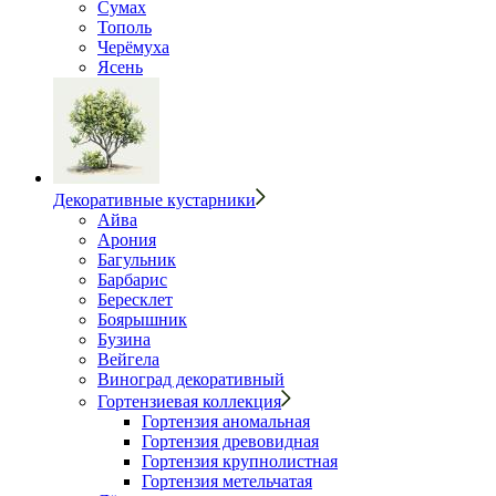
Сумах
Тополь
Черёмуха
Ясень
Декоративные кустарники
Айва
Арония
Багульник
Барбарис
Бересклет
Боярышник
Бузина
Вейгела
Виноград декоративный
Гортензиевая коллекция
Гортензия аномальная
Гортензия древовидная
Гортензия крупнолистная
Гортензия метельчатая