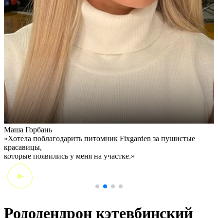
Маша Горбань
А
«Хотела поблагодарить питомник Fixgarden за пушистые
«
красавицы,
э
которые появились у меня на участке.»
Рододендрон кэтевбинский