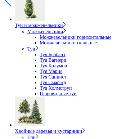
Туи и можжевельники
Можжевельники
Можжевельники горизонтальные
Можжевельники скальные
Туи
Туя Брабант
Туя Вагнери
Туя Колумна
Туя Мария
Туя Санкист
Туя Смарагд
Туя Холмструп
Шаровидные туи
Хвойные деревья и кустарники
Ели