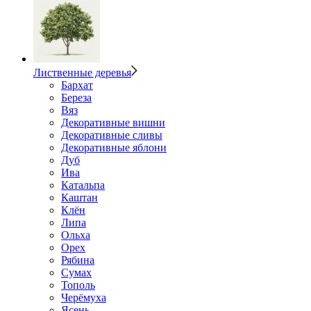
Лиственные деревья
Бархат
Береза
Вяз
Декоративные вишни
Декоративные сливы
Декоративные яблони
Дуб
Ива
Катальпа
Каштан
Клён
Липа
Ольха
Орех
Рябина
Сумах
Тополь
Черёмуха
Ясень