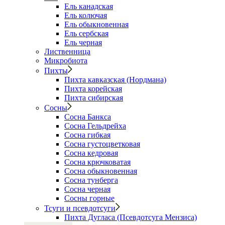
Ель канадская
Ель колючая
Ель обыкновенная
Ель сербская
Ель черная
Лиственница
Микробиота
Пихты
Пихта кавказская (Нордмана)
Пихта корейская
Пихта сибирская
Сосны
Сосна Банкса
Сосна Гельдрейха
Сосна гибкая
Сосна густоцветковая
Сосна кедровая
Сосна крючковатая
Сосна обыкновенная
Сосна тунберга
Сосна черная
Сосны горные
Тсуги и псевдотсуги
Пихта Дугласа (Псевдотсуга Мензиса)