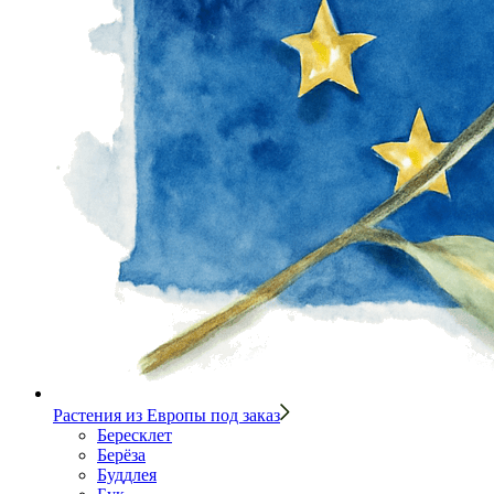
Растения из Европы под заказ
Бересклет
Берёза
Буддлея