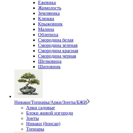
Ежевика
Жимолость
Земляника
Клюква
Крыжовник
Малина
Облепиха
Смородина белая
Смородина зеленая
Смородина красная
Смородина черная
Шелковица
Шиповник
Ниваки/Топиары/Арки/Зонты/БЖИ
Арки садовые
Блоки живой изгороди
Зонты
Ниваки (бонсаи)
Топиары