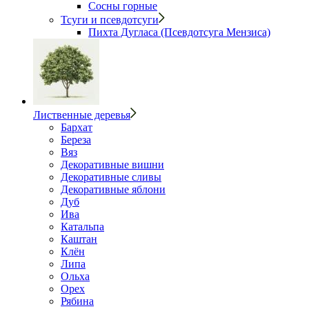
Сосны горные
Тсуги и псевдотсуги
Пихта Дугласа (Псевдотсуга Мензиса)
Лиственные деревья
Бархат
Береза
Вяз
Декоративные вишни
Декоративные сливы
Декоративные яблони
Дуб
Ива
Катальпа
Каштан
Клён
Липа
Ольха
Орех
Рябина