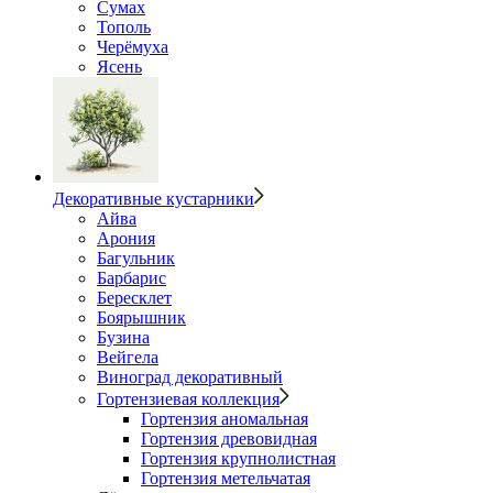
Сумах
Тополь
Черёмуха
Ясень
Декоративные кустарники
Айва
Арония
Багульник
Барбарис
Бересклет
Боярышник
Бузина
Вейгела
Виноград декоративный
Гортензиевая коллекция
Гортензия аномальная
Гортензия древовидная
Гортензия крупнолистная
Гортензия метельчатая