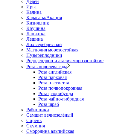
Дёрен
Ирга
Калина
Карагана/Акация
Кизильник
Крушина
Лапчатка
Лещина
Лох серебристый
Магнолия морозостойкая
Пузыреплодники
Рододендрон и азалия морозостойкие
Роза - королева сада
Роза английская
Роза парковая
Роза плетистая
Роза почвопокровная
Роза флорибунда
Роза чайно-гибридная
Роза шраб
Рябинники
Самшит вечнозелёный
Сирень
Скумпия
Смородина альпийская