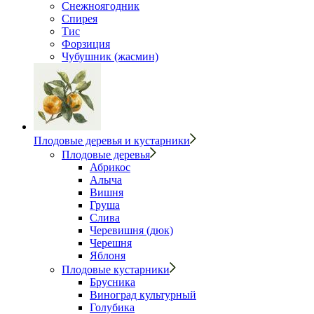
Снежноягодник
Спирея
Тис
Форзиция
Чубушник (жасмин)
Плодовые деревья и кустарники
Плодовые деревья
Абрикос
Алыча
Вишня
Груша
Слива
Черевишня (дюк)
Черешня
Яблоня
Плодовые кустарники
Брусника
Виноград культурный
Голубика