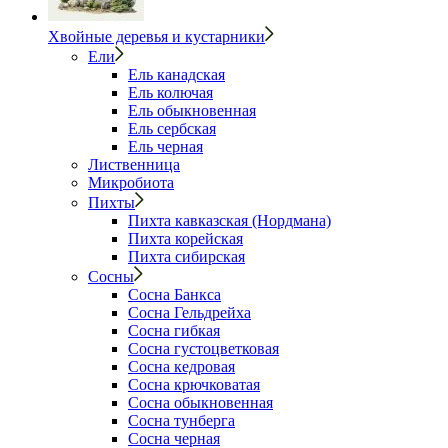
Хвойные деревья и кустарники
Ели
Ель канадская
Ель колючая
Ель обыкновенная
Ель сербская
Ель черная
Лиственница
Микробиота
Пихты
Пихта кавказская (Нордмана)
Пихта корейская
Пихта сибирская
Сосны
Сосна Банкса
Сосна Гельдрейха
Сосна гибкая
Сосна густоцветковая
Сосна кедровая
Сосна крючковатая
Сосна обыкновенная
Сосна тунберга
Сосна черная