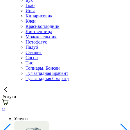
Бук
Граб
Ирга
Кипарисовик
Клен
Красивоплодник
Лиственница
Можжевельник
Нотофагус
Падуб
Самшит
Сосна
Тис
Топиары, Бонсаи
Туя западная Брабант
Туя западная Смарагд
Услуги
0
Услуги