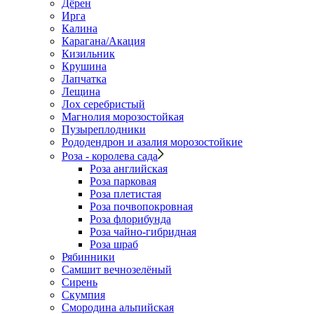
Дёрен
Ирга
Калина
Карагана/Акация
Кизильник
Крушина
Лапчатка
Лещина
Лох серебристый
Магнолия морозостойкая
Пузыреплодники
Рододендрон и азалия морозостойкие
Роза - королева сада
Роза английская
Роза парковая
Роза плетистая
Роза почвопокровная
Роза флорибунда
Роза чайно-гибридная
Роза шраб
Рябинники
Самшит вечнозелёный
Сирень
Скумпия
Смородина альпийская