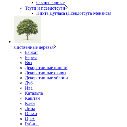
Сосны горные
Тсуги и псевдотсуги
Пихта Дугласа (Псевдотсуга Мензиса)
Лиственные деревья
Бархат
Береза
Вяз
Декоративные вишни
Декоративные сливы
Декоративные яблони
Дуб
Ива
Катальпа
Каштан
Клён
Липа
Ольха
Орех
Рябина