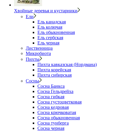
Хвойные деревья и кустарники
Ели
Ель канадская
Ель колючая
Ель обыкновенная
Ель сербская
Ель черная
Лиственница
Микробиота
Пихты
Пихта кавказская (Нордмана)
Пихта корейская
Пихта сибирская
Сосны
Сосна Банкса
Сосна Гельдрейха
Сосна гибкая
Сосна густоцветковая
Сосна кедровая
Сосна крючковатая
Сосна обыкновенная
Сосна тунберга
Сосна черная