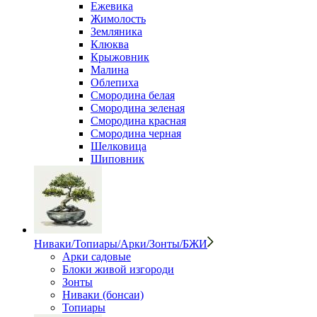
Ежевика
Жимолость
Земляника
Клюква
Крыжовник
Малина
Облепиха
Смородина белая
Смородина зеленая
Смородина красная
Смородина черная
Шелковица
Шиповник
Ниваки/Топиары/Арки/Зонты/БЖИ
Арки садовые
Блоки живой изгороди
Зонты
Ниваки (бонсаи)
Топиары