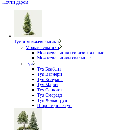
Почти даром
Туи и можжевельники
Можжевельники
Можжевельники горизонтальные
Можжевельники скальные
Туи
Туя Брабант
Туя Вагнери
Туя Колумна
Туя Мария
Туя Санкист
Туя Смарагд
Туя Холмструп
Шаровидные туи