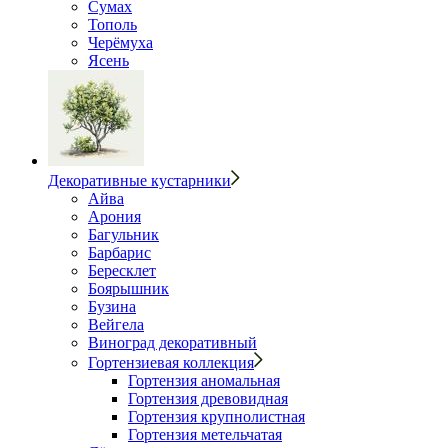
Сумах
Тополь
Черёмуха
Ясень
Декоративные кустарники
Айва
Арония
Багульник
Барбарис
Бересклет
Боярышник
Бузина
Вейгела
Виноград декоративный
Гортензиевая коллекция
Гортензия аномальная
Гортензия древовидная
Гортензия крупнолистная
Гортензия метельчатая