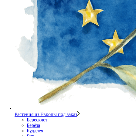
Растения из Европы под заказ
Бересклет
Берёза
Буддлея