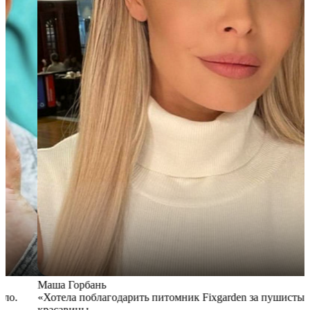
Маша Горбань
А
«Хотела поблагодарить питомник Fixgarden за пушистые
«
красавицы,
э