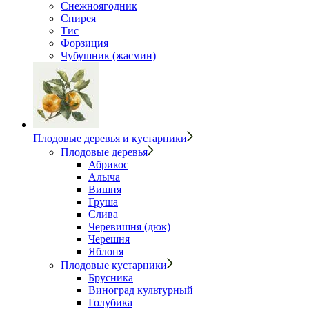
Снежноягодник
Спирея
Тис
Форзиция
Чубушник (жасмин)
Плодовые деревья и кустарники
Плодовые деревья
Абрикос
Алыча
Вишня
Груша
Слива
Черевишня (дюк)
Черешня
Яблоня
Плодовые кустарники
Брусника
Виноград культурный
Голубика