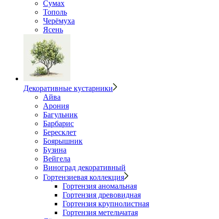
Сумах
Тополь
Черёмуха
Ясень
Декоративные кустарники
Айва
Арония
Багульник
Барбарис
Бересклет
Боярышник
Бузина
Вейгела
Виноград декоративный
Гортензиевая коллекция
Гортензия аномальная
Гортензия древовидная
Гортензия крупнолистная
Гортензия метельчатая