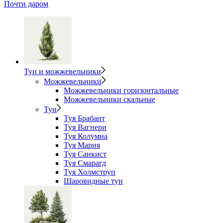
Почти даром
Туи и можжевельники
Можжевельники
Можжевельники горизонтальные
Можжевельники скальные
Туи
Туя Брабант
Туя Вагнери
Туя Колумна
Туя Мария
Туя Санкист
Туя Смарагд
Туя Холмструп
Шаровидные туи