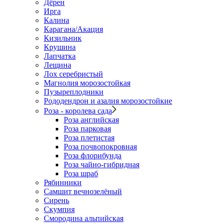
Дёрен
Ирга
Калина
Карагана/Акация
Кизильник
Крушина
Лапчатка
Лещина
Лох серебристый
Магнолия морозостойкая
Пузыреплодники
Рододендрон и азалия морозостойкие
Роза - королева сада
Роза английская
Роза парковая
Роза плетистая
Роза почвопокровная
Роза флорибунда
Роза чайно-гибридная
Роза шраб
Рябинники
Самшит вечнозелёный
Сирень
Скумпия
Смородина альпийская