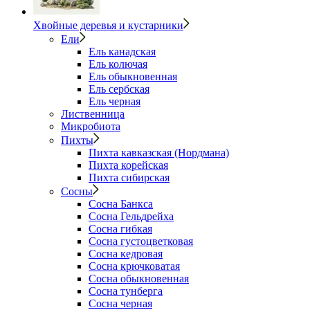
Хвойные деревья и кустарники
Ели
Ель канадская
Ель колючая
Ель обыкновенная
Ель сербская
Ель черная
Лиственница
Микробиота
Пихты
Пихта кавказская (Нордмана)
Пихта корейская
Пихта сибирская
Сосны
Сосна Банкса
Сосна Гельдрейха
Сосна гибкая
Сосна густоцветковая
Сосна кедровая
Сосна крючковатая
Сосна обыкновенная
Сосна тунберга
Сосна черная