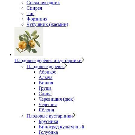
Снежноягодник
Спирея
Тис
Форзиция
Чубушник (жасмин)
Плодовые деревья и кустарники
Плодовые деревья
Абрикос
Алыча
Вишня
Груша
Слива
Черевишня (дюк)
Черешня
Яблоня
Плодовые кустарники
Брусника
Виноград культурный
Голубика