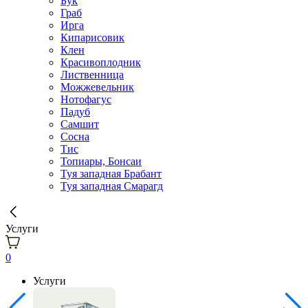
Бук
Граб
Ирга
Кипарисовик
Клен
Красивоплодник
Лиственница
Можжевельник
Нотофагус
Падуб
Самшит
Сосна
Тис
Топиары, Бонсаи
Туя западная Брабант
Туя западная Смарагд
Услуги
0
Услуги