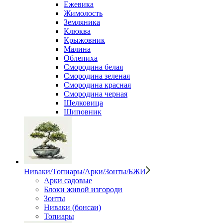
Ежевика
Жимолость
Земляника
Клюква
Крыжовник
Малина
Облепиха
Смородина белая
Смородина зеленая
Смородина красная
Смородина черная
Шелковица
Шиповник
Ниваки/Топиары/Арки/Зонты/БЖИ
Арки садовые
Блоки живой изгороди
Зонты
Ниваки (бонсаи)
Топиары