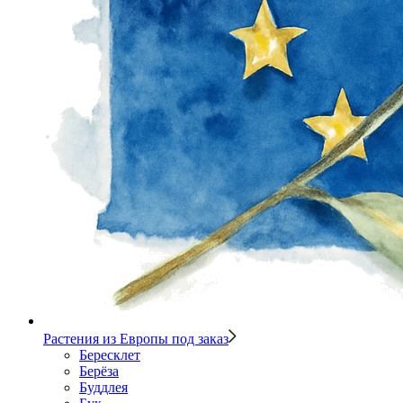
Растения из Европы под заказ
Бересклет
Берёза
Буддлея