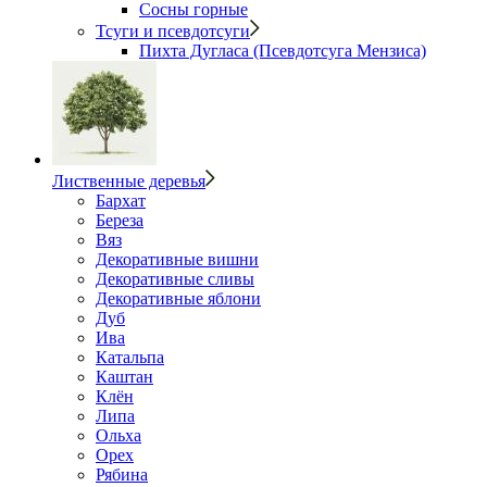
Сосны горные
Тсуги и псевдотсуги
Пихта Дугласа (Псевдотсуга Мензиса)
Лиственные деревья
Бархат
Береза
Вяз
Декоративные вишни
Декоративные сливы
Декоративные яблони
Дуб
Ива
Катальпа
Каштан
Клён
Липа
Ольха
Орех
Рябина