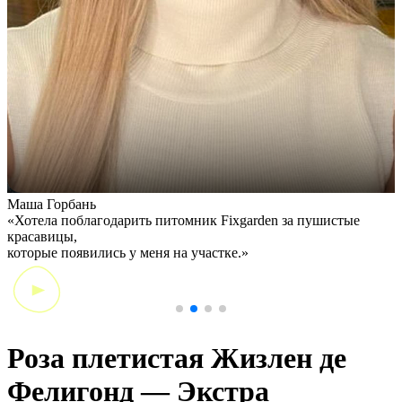
Маша Горбань
А
«Хотела поблагодарить питомник Fixgarden за пушистые
«
красавицы,
э
которые появились у меня на участке.»
Роза плетистая Жизлен де
Фелигонд — Экстра