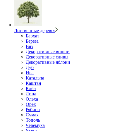
Лиственные деревья
Бархат
Береза
Вяз
Декоративные вишни
Декоративные сливы
Декоративные яблони
Дуб
Ива
Катальпа
Каштан
Клён
Липа
Ольха
Орех
Рябина
Сумах
Тополь
Черёмуха
Ясень