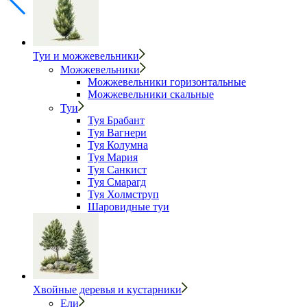
Туи и можжевельники
Можжевельники
Можжевельники горизонтальные
Можжевельники скальные
Туи
Туя Брабант
Туя Вагнери
Туя Колумна
Туя Мария
Туя Санкист
Туя Смарагд
Туя Холмструп
Шаровидные туи
Хвойные деревья и кустарники
Ели