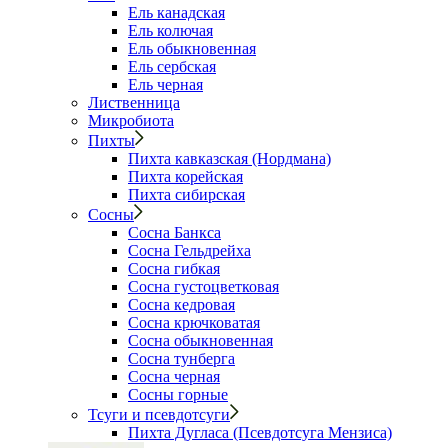
Ель канадская
Ель колючая
Ель обыкновенная
Ель сербская
Ель черная
Лиственница
Микробиота
Пихты
Пихта кавказская (Нордмана)
Пихта корейская
Пихта сибирская
Сосны
Сосна Банкса
Сосна Гельдрейха
Сосна гибкая
Сосна густоцветковая
Сосна кедровая
Сосна крючковатая
Сосна обыкновенная
Сосна тунберга
Сосна черная
Сосны горные
Тсуги и псевдотсуги
Пихта Дугласа (Псевдотсуга Мензиса)