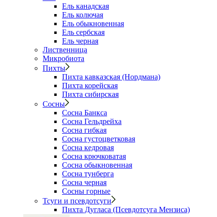
Ель канадская
Ель колючая
Ель обыкновенная
Ель сербская
Ель черная
Лиственница
Микробиота
Пихты
Пихта кавказская (Нордмана)
Пихта корейская
Пихта сибирская
Сосны
Сосна Банкса
Сосна Гельдрейха
Сосна гибкая
Сосна густоцветковая
Сосна кедровая
Сосна крючковатая
Сосна обыкновенная
Сосна тунберга
Сосна черная
Сосны горные
Тсуги и псевдотсуги
Пихта Дугласа (Псевдотсуга Мензиса)