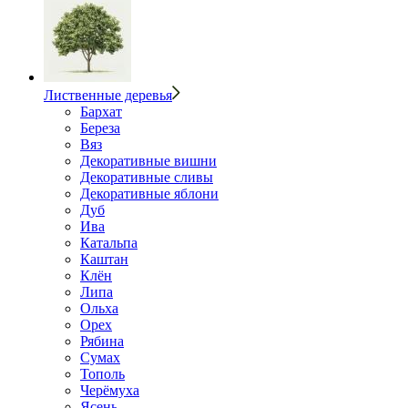
Лиственные деревья
Бархат
Береза
Вяз
Декоративные вишни
Декоративные сливы
Декоративные яблони
Дуб
Ива
Катальпа
Каштан
Клён
Липа
Ольха
Орех
Рябина
Сумах
Тополь
Черёмуха
Ясень