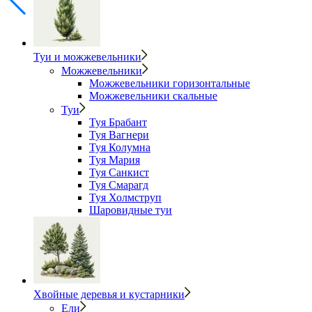
Туи и можжевельники
Можжевельники
Можжевельники горизонтальные
Можжевельники скальные
Туи
Туя Брабант
Туя Вагнери
Туя Колумна
Туя Мария
Туя Санкист
Туя Смарагд
Туя Холмструп
Шаровидные туи
Хвойные деревья и кустарники
Ели