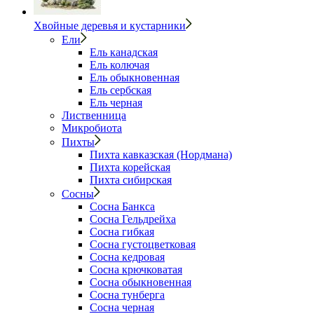
Хвойные деревья и кустарники
Ели
Ель канадская
Ель колючая
Ель обыкновенная
Ель сербская
Ель черная
Лиственница
Микробиота
Пихты
Пихта кавказская (Нордмана)
Пихта корейская
Пихта сибирская
Сосны
Сосна Банкса
Сосна Гельдрейха
Сосна гибкая
Сосна густоцветковая
Сосна кедровая
Сосна крючковатая
Сосна обыкновенная
Сосна тунберга
Сосна черная