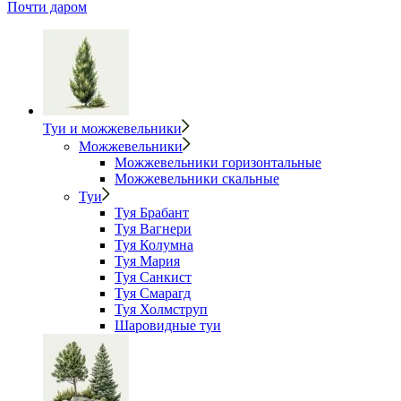
Почти даром
Туи и можжевельники
Можжевельники
Можжевельники горизонтальные
Можжевельники скальные
Туи
Туя Брабант
Туя Вагнери
Туя Колумна
Туя Мария
Туя Санкист
Туя Смарагд
Туя Холмструп
Шаровидные туи