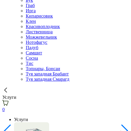
Бук
Граб
Ирга
Кипарисовик
Клен
Красивоплодник
Лиственница
Можжевельник
Нотофагус
Падуб
Самшит
Сосна
Тис
Топиары, Бонсаи
Туя западная Брабант
Туя западная Смарагд
Услуги
0
Услуги