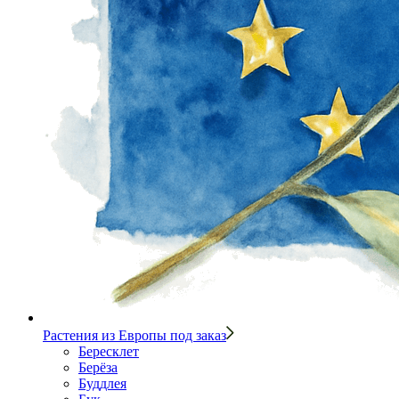
Растения из Европы под заказ
Бересклет
Берёза
Буддлея