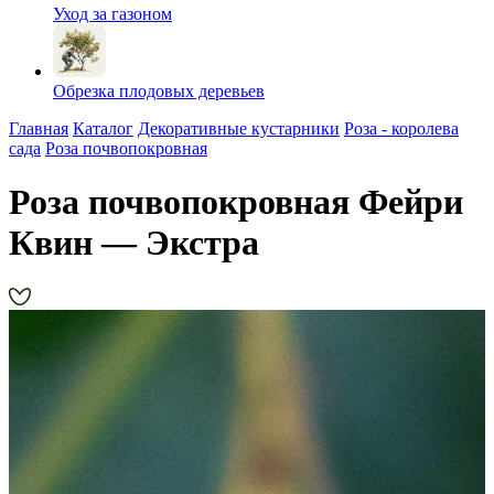
Уход за газоном
Обрезка плодовых деревьев
Главная
Каталог
Декоративные кустарники
Роза - королева
сада
Роза почвопокровная
Роза почвопокровная Фейри
Квин — Экстра