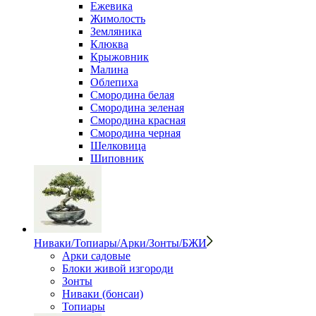
Ежевика
Жимолость
Земляника
Клюква
Крыжовник
Малина
Облепиха
Смородина белая
Смородина зеленая
Смородина красная
Смородина черная
Шелковица
Шиповник
Ниваки/Топиары/Арки/Зонты/БЖИ
Арки садовые
Блоки живой изгороди
Зонты
Ниваки (бонсаи)
Топиары