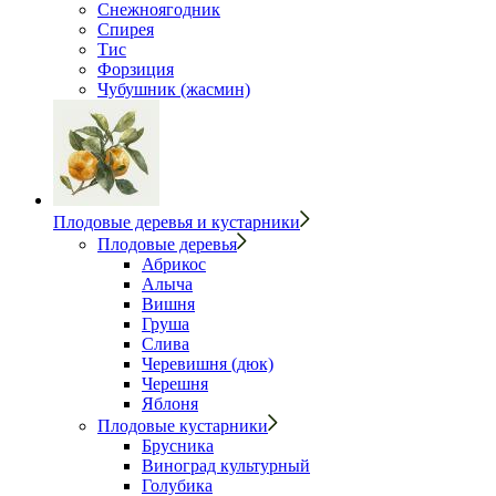
Снежноягодник
Спирея
Тис
Форзиция
Чубушник (жасмин)
Плодовые деревья и кустарники
Плодовые деревья
Абрикос
Алыча
Вишня
Груша
Слива
Черевишня (дюк)
Черешня
Яблоня
Плодовые кустарники
Брусника
Виноград культурный
Голубика