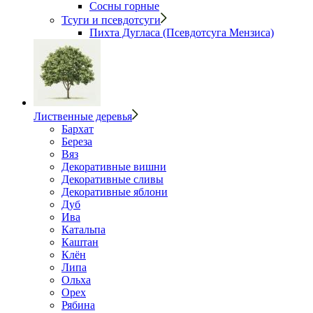
Сосны горные
Тсуги и псевдотсуги
Пихта Дугласа (Псевдотсуга Мензиса)
Лиственные деревья
Бархат
Береза
Вяз
Декоративные вишни
Декоративные сливы
Декоративные яблони
Дуб
Ива
Катальпа
Каштан
Клён
Липа
Ольха
Орех
Рябина