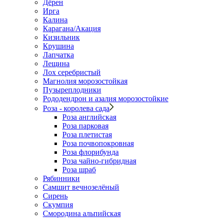
Дёрен
Ирга
Калина
Карагана/Акация
Кизильник
Крушина
Лапчатка
Лещина
Лох серебристый
Магнолия морозостойкая
Пузыреплодники
Рододендрон и азалия морозостойкие
Роза - королева сада
Роза английская
Роза парковая
Роза плетистая
Роза почвопокровная
Роза флорибунда
Роза чайно-гибридная
Роза шраб
Рябинники
Самшит вечнозелёный
Сирень
Скумпия
Смородина альпийская