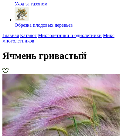
Уход за газоном
Обрезка плодовых деревьев
Главная
Каталог
Многолетники и однолетники
Микс
многолетников
Ячмень гривастый