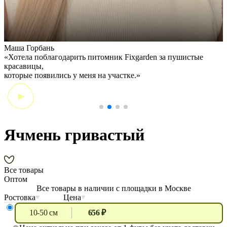
Маша Горбань
А
«Хотела поблагодарить питомник Fixgarden за пушистые
«
красавицы,
э
которые появились у меня на участке.»
Ячмень гривастый
Все товары
Оптом
Все товары в наличии с площадки в Москве
Ростовка
Цена
10-50 см
656 ₽