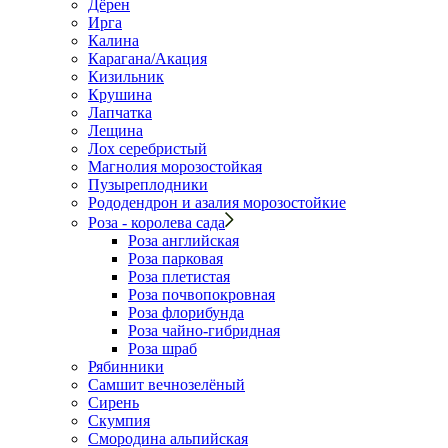
Дёрен
Ирга
Калина
Карагана/Акация
Кизильник
Крушина
Лапчатка
Лещина
Лох серебристый
Магнолия морозостойкая
Пузыреплодники
Рододендрон и азалия морозостойкие
Роза - королева сада
Роза английская
Роза парковая
Роза плетистая
Роза почвопокровная
Роза флорибунда
Роза чайно-гибридная
Роза шраб
Рябинники
Самшит вечнозелёный
Сирень
Скумпия
Смородина альпийская