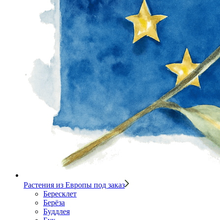
Растения из Европы под заказ
Бересклет
Берёза
Буддлея