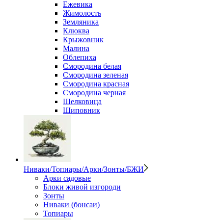
Ежевика
Жимолость
Земляника
Клюква
Крыжовник
Малина
Облепиха
Смородина белая
Смородина зеленая
Смородина красная
Смородина черная
Шелковица
Шиповник
Ниваки/Топиары/Арки/Зонты/БЖИ
Арки садовые
Блоки живой изгороди
Зонты
Ниваки (бонсаи)
Топиары