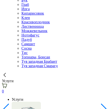
Бук
Граб
Ирга
Кипарисовик
Клен
Красивоплодник
Лиственница
Можжевельник
Нотофагус
Падуб
Самшит
Сосна
Тис
Топиары, Бонсаи
Туя западная Брабант
Туя западная Смарагд
Услуги
0
Услуги