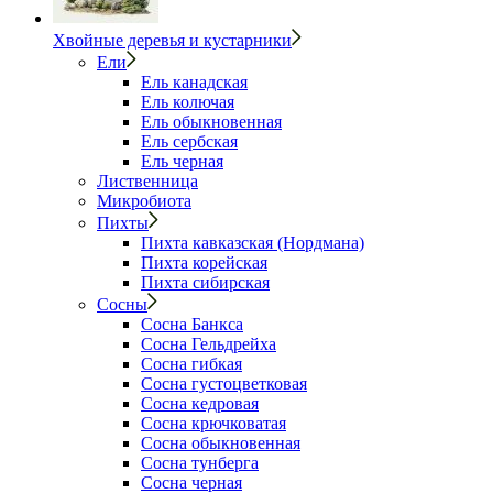
Хвойные деревья и кустарники
Ели
Ель канадская
Ель колючая
Ель обыкновенная
Ель сербская
Ель черная
Лиственница
Микробиота
Пихты
Пихта кавказская (Нордмана)
Пихта корейская
Пихта сибирская
Сосны
Сосна Банкса
Сосна Гельдрейха
Сосна гибкая
Сосна густоцветковая
Сосна кедровая
Сосна крючковатая
Сосна обыкновенная
Сосна тунберга
Сосна черная