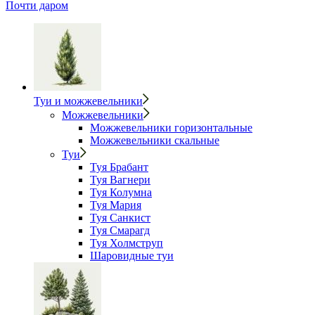
Почти даром
Туи и можжевельники
Можжевельники
Можжевельники горизонтальные
Можжевельники скальные
Туи
Туя Брабант
Туя Вагнери
Туя Колумна
Туя Мария
Туя Санкист
Туя Смарагд
Туя Холмструп
Шаровидные туи