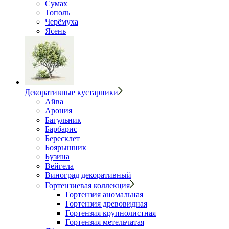
Сумах
Тополь
Черёмуха
Ясень
Декоративные кустарники
Айва
Арония
Багульник
Барбарис
Бересклет
Боярышник
Бузина
Вейгела
Виноград декоративный
Гортензиевая коллекция
Гортензия аномальная
Гортензия древовидная
Гортензия крупнолистная
Гортензия метельчатая