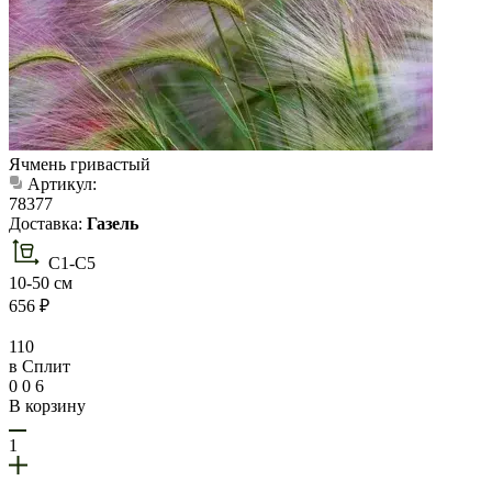
Ячмень гривастый
Артикул:
78377
Доставка:
Газель
С1-С5
10-50 см
656 ₽
110
в Сплит
0 0 6
В корзину
1