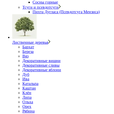
Сосны горные
Тсуги и псевдотсуги
Пихта Дугласа (Псевдотсуга Мензиса)
Лиственные деревья
Бархат
Береза
Вяз
Декоративные вишни
Декоративные сливы
Декоративные яблони
Дуб
Ива
Катальпа
Каштан
Клён
Липа
Ольха
Орех
Рябина