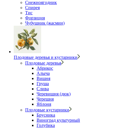
Снежноягодник
Спирея
Тис
Форзиция
Чубушник (жасмин)
Плодовые деревья и кустарники
Плодовые деревья
Абрикос
Алыча
Вишня
Груша
Слива
Черевишня (дюк)
Черешня
Яблоня
Плодовые кустарники
Брусника
Виноград культурный
Голубика