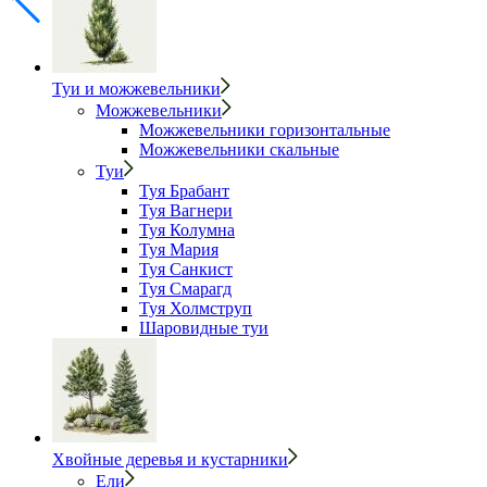
Туи и можжевельники
Можжевельники
Можжевельники горизонтальные
Можжевельники скальные
Туи
Туя Брабант
Туя Вагнери
Туя Колумна
Туя Мария
Туя Санкист
Туя Смарагд
Туя Холмструп
Шаровидные туи
Хвойные деревья и кустарники
Ели