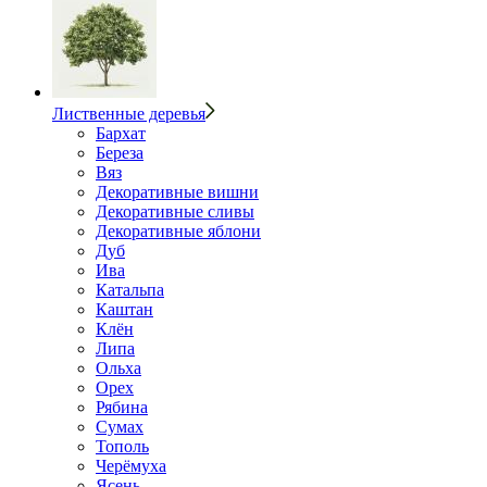
Лиственные деревья
Бархат
Береза
Вяз
Декоративные вишни
Декоративные сливы
Декоративные яблони
Дуб
Ива
Катальпа
Каштан
Клён
Липа
Ольха
Орех
Рябина
Сумах
Тополь
Черёмуха
Ясень