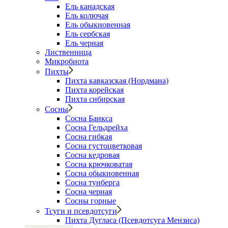
Ель канадская
Ель колючая
Ель обыкновенная
Ель сербская
Ель черная
Лиственница
Микробиота
Пихты
Пихта кавказская (Нордмана)
Пихта корейская
Пихта сибирская
Сосны
Сосна Банкса
Сосна Гельдрейха
Сосна гибкая
Сосна густоцветковая
Сосна кедровая
Сосна крючковатая
Сосна обыкновенная
Сосна тунберга
Сосна черная
Сосны горные
Тсуги и псевдотсуги
Пихта Дугласа (Псевдотсуга Мензиса)