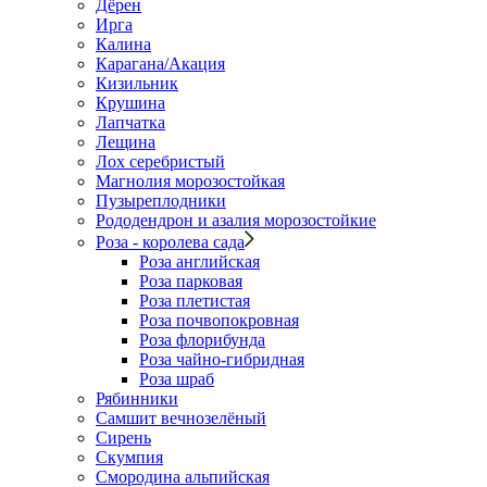
Дёрен
Ирга
Калина
Карагана/Акация
Кизильник
Крушина
Лапчатка
Лещина
Лох серебристый
Магнолия морозостойкая
Пузыреплодники
Рододендрон и азалия морозостойкие
Роза - королева сада
Роза английская
Роза парковая
Роза плетистая
Роза почвопокровная
Роза флорибунда
Роза чайно-гибридная
Роза шраб
Рябинники
Самшит вечнозелёный
Сирень
Скумпия
Смородина альпийская