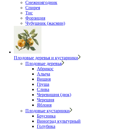
Снежноягодник
Спирея
Тис
Форзиция
Чубушник (жасмин)
Плодовые деревья и кустарники
Плодовые деревья
Абрикос
Алыча
Вишня
Груша
Слива
Черевишня (дюк)
Черешня
Яблоня
Плодовые кустарники
Брусника
Виноград культурный
Голубика