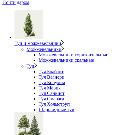
Почти даром
Туи и можжевельники
Можжевельники
Можжевельники горизонтальные
Можжевельники скальные
Туи
Туя Брабант
Туя Вагнери
Туя Колумна
Туя Мария
Туя Санкист
Туя Смарагд
Туя Холмструп
Шаровидные туи