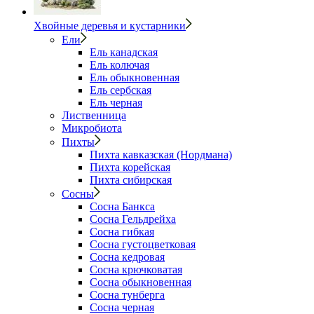
Хвойные деревья и кустарники
Ели
Ель канадская
Ель колючая
Ель обыкновенная
Ель сербская
Ель черная
Лиственница
Микробиота
Пихты
Пихта кавказская (Нордмана)
Пихта корейская
Пихта сибирская
Сосны
Сосна Банкса
Сосна Гельдрейха
Сосна гибкая
Сосна густоцветковая
Сосна кедровая
Сосна крючковатая
Сосна обыкновенная
Сосна тунберга
Сосна черная