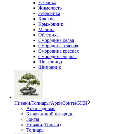
Ежевика
Жимолость
Земляника
Клюква
Крыжовник
Малина
Облепиха
Смородина белая
Смородина зеленая
Смородина красная
Смородина черная
Шелковица
Шиповник
Ниваки/Топиары/Арки/Зонты/БЖИ
Арки садовые
Блоки живой изгороди
Зонты
Ниваки (бонсаи)
Топиары