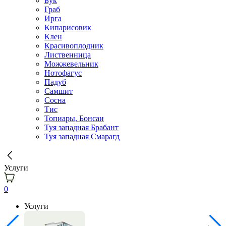
Бук
Граб
Ирга
Кипарисовик
Клен
Красивоплодник
Лиственница
Можжевельник
Нотофагус
Падуб
Самшит
Сосна
Тис
Топиары, Бонсаи
Туя западная Брабант
Туя западная Смарагд
Услуги
0
Услуги