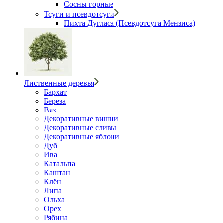
Сосны горные
Тсуги и псевдотсуги
Пихта Дугласа (Псевдотсуга Мензиса)
Лиственные деревья
Бархат
Береза
Вяз
Декоративные вишни
Декоративные сливы
Декоративные яблони
Дуб
Ива
Катальпа
Каштан
Клён
Липа
Ольха
Орех
Рябина