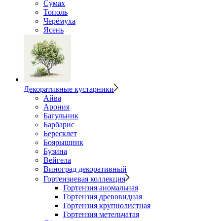
Сумах
Тополь
Черёмуха
Ясень
Декоративные кустарники
Айва
Арония
Багульник
Барбарис
Бересклет
Боярышник
Бузина
Вейгела
Виноград декоративный
Гортензиевая коллекция
Гортензия аномальная
Гортензия древовидная
Гортензия крупнолистная
Гортензия метельчатая