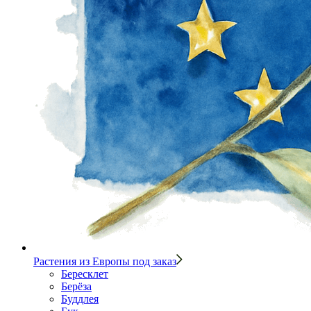
Растения из Европы под заказ
Бересклет
Берёза
Буддлея