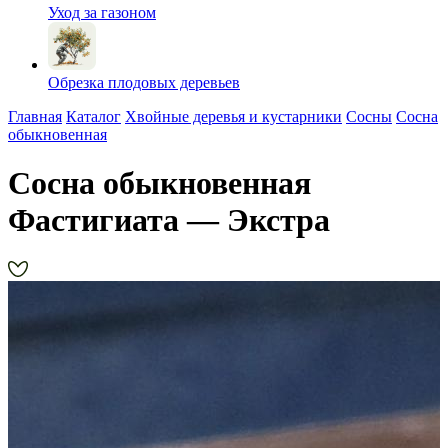
Уход за газоном
Обрезка плодовых деревьев
Главная
Каталог
Хвойные деревья и кустарники
Сосны
Сосна
обыкновенная
Сосна обыкновенная
Фастигиата — Экстра